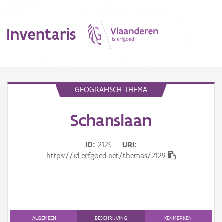
Inventaris
MENU
GEOGRAFISCH THEMA
Schanslaan
Erfgoedobject
Aanduidingsobject
ID
2129
URI
https://id.erfgoed.net/themas/2129
Waarneming
Thema
Gebeurtenis
ALGEMEEN
BESCHRIJVING
KENMERKEN