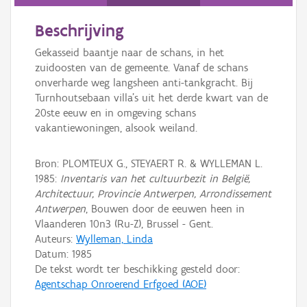
Persoon of collectief
Beschrijving
Downloads
Gekasseid baantje naar de schans, in het
Hergebruik
zuidoosten van de gemeente. Vanaf de schans
onverharde weg langsheen anti-tankgracht. Bij
Aanmelden
Turnhoutsebaan villa's uit het derde kwart van de
20ste eeuw en in omgeving schans
vakantiewoningen, alsook weiland.
Bron: PLOMTEUX G., STEYAERT R. & WYLLEMAN L.
1985:
Inventaris van het cultuurbezit in België,
Architectuur, Provincie Antwerpen, Arrondissement
Antwerpen
, Bouwen door de eeuwen heen in
Vlaanderen 10n3 (Ru-Z), Brussel - Gent.
Auteurs:
Wylleman, Linda
Datum:
1985
De tekst wordt ter beschikking gesteld door:
Agentschap Onroerend Erfgoed (AOE)