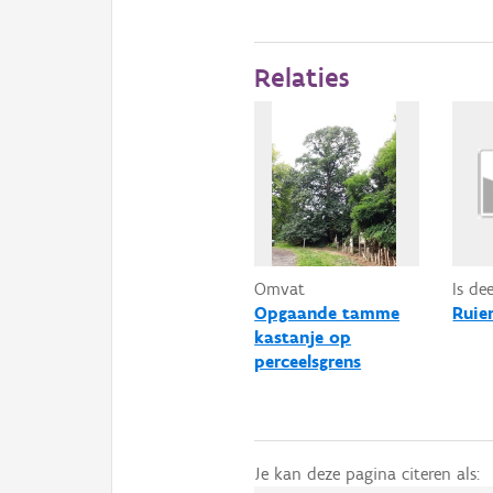
Relaties
Omvat
Is de
Opgaande tamme
Ruie
kastanje op
perceelsgrens
Je kan deze pagina citeren als: