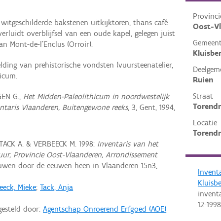
Provinci
itgeschilderde bakstenen uitkijktoren, thans café
Oost-V
rluidt overblijfsel van een oude kapel, gelegen juist
Gemeen
n Mont-de-l'Enclus (Orroir).
Kluisbe
lding van prehistorische vondsten (vuursteenatelier,
Deelgem
hicum.
Ruien
Straat
EN G.,
Het Midden-Paleolithicum in noordwestelijk
Torendr
ntaris Vlaanderen, Buitengewone reeks
, 3, Gent, 1994,
Locatie
Torendr
 TACK A. & VERBEECK M. 1998:
Inventaris van het
ctuur, Provincie Oost-Vlaanderen, Arrondissement
uwen door de eeuwen heen in Vlaanderen 15n3,
Invent
Kluisb
eeck, Mieke
;
Tack, Anja
invent
12-1998
gesteld door:
Agentschap Onroerend Erfgoed (AOE)