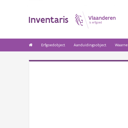
Inventaris
Erfgoedobject
Aanduidingsobject
Waarne