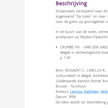
Beschrijving
Straatnaam verwijzend naar de w
zogenaamd "De toren" en naar ve
over de grens op grondgebied va
In de buurt van de toren, verme
artefacten) uit Midden-Paleolit
CROMBE PH. - VAN DER HAEG
België,
in
Archeologische inve
p. 7-47.
Bron: BOGAERT C., LANCLUS K.,
cultuurbezit in België, Archite
Oudenaarde, Kanton Ronse
, Bo
Brussel - Turnhout.
Auteurs:
Lanclus, Kathleen
;
Verb
Datum:
1998
De tekst wordt ter beschikking 