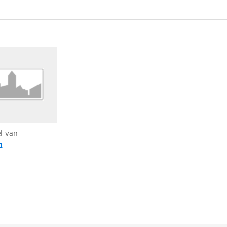
el van
n