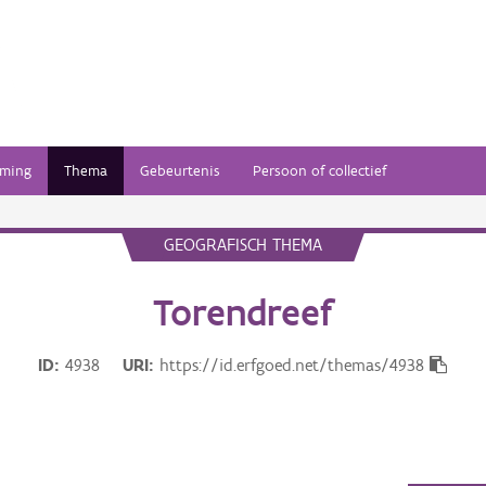
ming
Thema
Gebeurtenis
Persoon of collectief
GEOGRAFISCH THEMA
Torendreef
ID
4938
URI
https://id.erfgoed.net/themas/4938