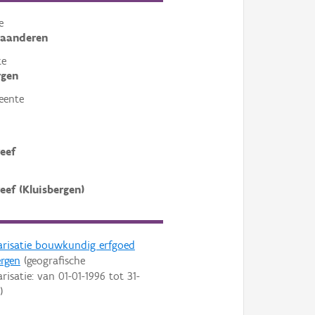
e
laanderen
te
rgen
eente
eef
eef (Kluisbergen)
arisatie bouwkundig erfgoed
ergen
(geografische
arisatie: van
01-01-1996
tot
31-
)