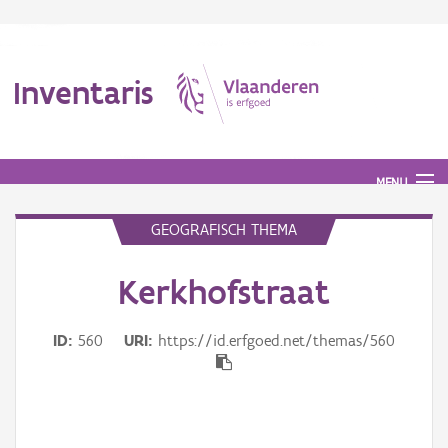
Inventaris
MENU
GEOGRAFISCH THEMA
Erfgoedobject
Kerkhofstraat
Aanduidingsobject
ID
560
URI
https://id.erfgoed.net/themas/560
Waarneming
Thema
Gebeurtenis