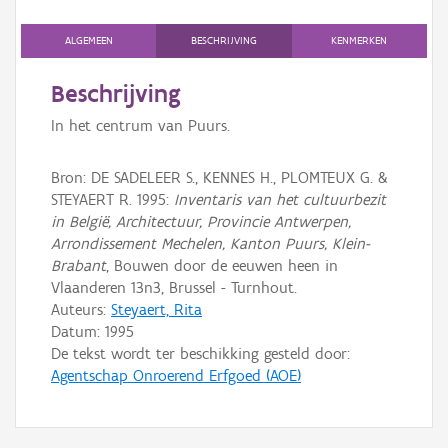
Persoon of collectief
ALGEMEEN
BESCHRIJVING
KENMERKEN
Downloads
Beschrijving
Hergebruik
In het centrum van Puurs.
Aanmelden
Bron: DE SADELEER S., KENNES H., PLOMTEUX G. &
STEYAERT R. 1995:
Inventaris van het cultuurbezit
in België, Architectuur, Provincie Antwerpen,
Arrondissement Mechelen, Kanton Puurs, Klein-
Brabant
, Bouwen door de eeuwen heen in
Vlaanderen 13n3, Brussel - Turnhout.
Auteurs:
Steyaert, Rita
Datum:
1995
De tekst wordt ter beschikking gesteld door:
Agentschap Onroerend Erfgoed (AOE)