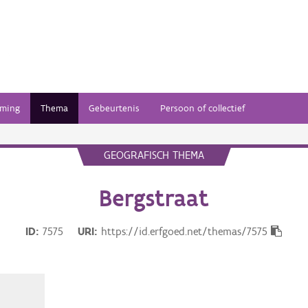
ming
Thema
Gebeurtenis
Persoon of collectief
GEOGRAFISCH THEMA
Bergstraat
ID
7575
URI
https://id.erfgoed.net/themas/7575