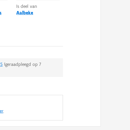
Is deel van
s
Aalbeke
75
(geraadpleegd op
7
er
.