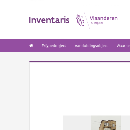
Inventaris
Erfgoedobject
Aanduidingsobject
Waarne