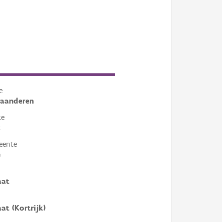
e
laanderen
te
k
eente
e
aat
at (Kortrijk)