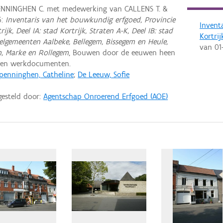
NNINGHEN C. met medewerking van CALLENS T. &
6:
Inventaris van het bouwkundig erfgoed, Provincie
Invent
k, Deel IA: stad Kortrijk, Straten A-K, Deel IB: stad
Kortrij
 deelgemeenten Aalbeke, Bellegem, Bissegem en Heule,
van
01
m, Marke en Rollegem
, Bouwen door de eeuwen heen
even werkdocumenten.
penninghen, Catheline
;
De Leeuw, Sofie
gesteld door:
Agentschap Onroerend Erfgoed (AOE)