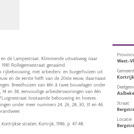
Provinci
 en de Lampestraat. Klimmende uitvalsweg naar
West-V
t 1981 Rollegemsestraat genaamd.
Gemeen
k rijbebouwing, met arbeiders- en burgerhuizen uit
Kortrij
euw en de eerste helft van de 20ste eeuw, daarnaast
ergen. Breedhuizen van één à twee bouwlagen onder
Deelgem
 14 en 38, eenvoudige arbeiderswoningen van één
Aalbek
/Luignestraat losstaande bebouwing en hoeves.
Straat
ingen onder meer nummers 24, 26, 28, 30, 31 en 46.
Bergstr
brandweer.
Locatie
Kortrijkse straten
, Kortrijk, 1986, p. 47-48.
Bergstra