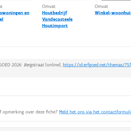
at
Omvat
Omvat
swoningen en
Houtbedrijf
Winkel-woonhui
el
Vandecasteele
Houtimport
GOED 2026:
Bergstraat
[online],
https://id.erfgoed.net/themas/75
of opmerking over deze fiche?
Meld het ons via het contactformuli