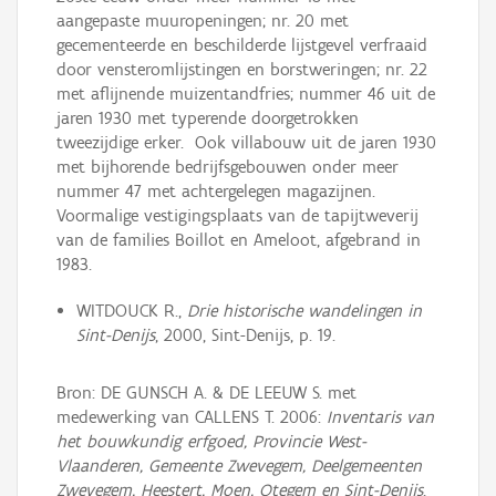
aangepaste muuropeningen; nr. 20 met
gecementeerde en beschilderde lijstgevel verfraaid
door vensteromlijstingen en borstweringen; nr. 22
met aflijnende muizentandfries; nummer 46 uit de
jaren 1930 met typerende doorgetrokken
tweezijdige erker. Ook villabouw uit de jaren 1930
met bijhorende bedrijfsgebouwen onder meer
nummer 47 met achtergelegen magazijnen.
Voormalige vestigingsplaats van de tapijtweverij
van de families Boillot en Ameloot, afgebrand in
1983.
WITDOUCK R.,
Drie historische wandelingen in
Sint-Denijs
, 2000, Sint-Denijs, p. 19.
Bron: DE GUNSCH A. & DE LEEUW S. met
medewerking van CALLENS T. 2006:
Inventaris van
het bouwkundig erfgoed, Provincie West-
Vlaanderen, Gemeente Zwevegem, Deelgemeenten
Zwevegem, Heestert, Moen, Otegem en Sint-Denijs
,