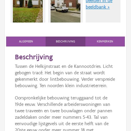
beelden in de
Persoon of collectief
beeldbank >
Downloads
Hergebruik
Aanmelden
ALGEMEEN
BESCHRIJVING
KENMERKEN
Beschrijving
Tussen de Helkijnstraat en de Kannootdries. Licht
gebogen tracé. Het begin van de straat wordt
gekenmerkt door lintbebouwing. Verder verspreide
bebouwing. Ten noorden klein industrieterrein.
Oorspronkelijke bebouwing teruggaand tot de
19de eeuw. Verschillende arbeiderswoningen van
twee traveeën en twee bouwlagen onder pannen
zadeldaken onder meer nummers 5-43. Tal van
eenvoudige lijstgevels uit de eerste helft van de
20ste eeuw onder meer nummer 18 met