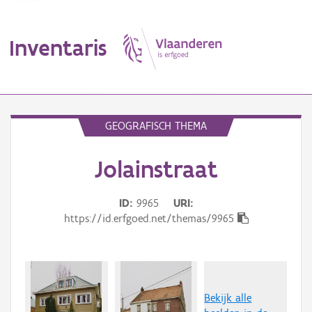
Inventaris
MENU
GEOGRAFISCH THEMA
Jolainstraat
Erfgoedobject
Aanduidingsobject
ID
9965
URI
https://id.erfgoed.net/themas/9965
Waarneming
Thema
Gebeurtenis
Bekijk alle