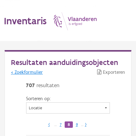
Inventaris
MENU
Resultaten aanduidingsobjecten
< Zoekformulier
Exporteren
Erfgoedobject
707
resultaten
Aanduidingsobject
Sorteren op:
Waarneming
Thema
‹
…
7
8
9
…
›
Gebeurtenis