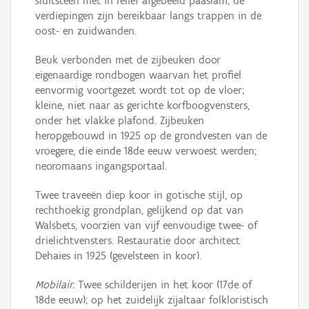
sluitsteen met in reliëf afgebeeld paaslam; de
verdiepingen zijn bereikbaar langs trappen in de
oost- en zuidwanden.
Beuk verbonden met de zijbeuken door
eigenaardige rondbogen waarvan het profiel
eenvormig voortgezet wordt tot op de vloer;
kleine, niet naar as gerichte korfboogvensters,
onder het vlakke plafond. Zijbeuken
heropgebouwd in 1925 op de grondvesten van de
vroegere, die einde 18de eeuw verwoest werden;
neoromaans ingangsportaal.
Twee traveeën diep koor in gotische stijl, op
rechthoekig grondplan, gelijkend op dat van
Walsbets, voorzien van vijf eenvoudige twee- of
drielichtvensters. Restauratie door architect
Dehaies in 1925 (gevelsteen in koor).
Mobilair.
Twee schilderijen in het koor (17de of
18de eeuw); op het zuidelijk zijaltaar folkloristisch