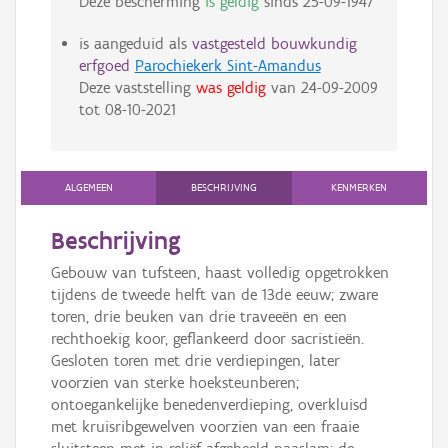
Deze bescherming
is geldig
sinds
25-09-1947
is aangeduid als
vastgesteld bouwkundig
erfgoed
Parochiekerk Sint-Amandus
Deze vaststelling
was geldig
van
24-09-2009
tot
08-10-2021
ALGEMEEN
BESCHRIJVING
KENMERKEN
Beschrijving
Gebouw van tufsteen, haast volledig opgetrokken
tijdens de tweede helft van de 13de eeuw; zware
toren, drie beuken van drie traveeën en een
rechthoekig koor, geflankeerd door sacristieën.
Gesloten toren met drie verdiepingen, later
voorzien van sterke hoeksteunberen;
ontoegankelijke benedenverdieping, overkluisd
met kruisribgewelven voorzien van een fraaie