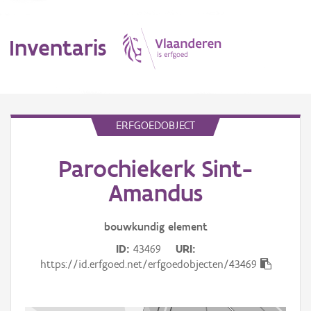
Inventaris
MENU
ERFGOEDOBJECT
Parochiekerk Sint-
Erfgoedobject
Amandus
Aanduidingsobject
bouwkundig
element
Waarneming
ID
43469
URI
Thema
https://id.erfgoed.net/erfgoedobjecten/43469
Gebeurtenis