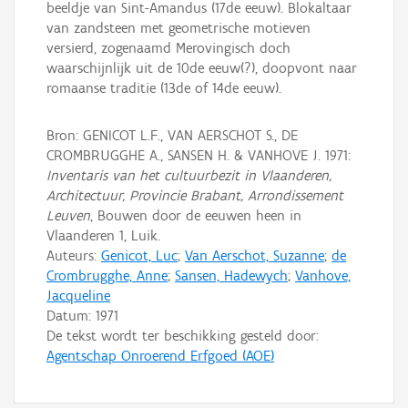
beeldje van Sint-Amandus (17de eeuw). Blokaltaar
van zandsteen met geometrische motieven
versierd, zogenaamd Merovingisch doch
waarschijnlijk uit de 10de eeuw(?), doopvont naar
romaanse traditie (13de of 14de eeuw).
Bron: GENICOT L.F., VAN AERSCHOT S., DE
CROMBRUGGHE A., SANSEN H. & VANHOVE J. 1971:
Inventaris van het cultuurbezit in Vlaanderen,
Architectuur, Provincie Brabant, Arrondissement
Leuven
, Bouwen door de eeuwen heen in
Vlaanderen 1, Luik.
Auteurs:
Genicot, Luc
;
Van Aerschot, Suzanne
;
de
Crombrugghe, Anne
;
Sansen, Hadewych
;
Vanhove,
Jacqueline
Datum:
1971
De tekst wordt ter beschikking gesteld door:
Agentschap Onroerend Erfgoed (AOE)