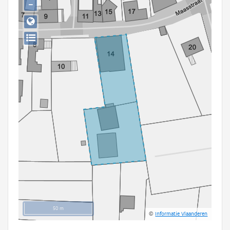
−
Persoon of collectief
Downloads
Hergebruik
Aanmelden
50 m
©
Informatie Vlaanderen