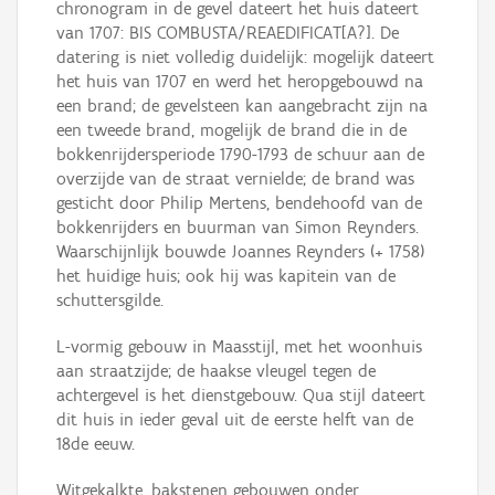
chronogram in de gevel dateert het huis dateert
van 1707: BIS COMBUSTA/REAEDIFICAT[A?]. De
datering is niet volledig duidelijk: mogelijk dateert
het huis van 1707 en werd het heropgebouwd na
een brand; de gevelsteen kan aangebracht zijn na
een tweede brand, mogelijk de brand die in de
bokkenrijdersperiode 1790-1793 de schuur aan de
overzijde van de straat vernielde; de brand was
gesticht door Philip Mertens, bendehoofd van de
bokkenrijders en buurman van Simon Reynders.
Waarschijnlijk bouwde Joannes Reynders (+ 1758)
het huidige huis; ook hij was kapitein van de
schuttersgilde.
L-vormig gebouw in Maasstijl, met het woonhuis
aan straatzijde; de haakse vleugel tegen de
achtergevel is het dienstgebouw. Qua stijl dateert
dit huis in ieder geval uit de eerste helft van de
18de eeuw.
Witgekalkte, bakstenen gebouwen onder