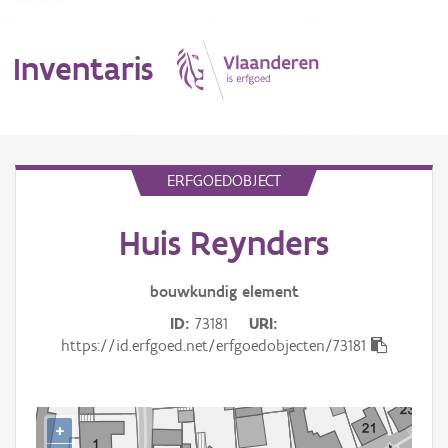
Inventaris
MENU
ERFGOEDOBJECT
Huis Reynders
Erfgoedobject
Aanduidingsobject
bouwkundig
element
ID
73181
URI
Waarneming
https://id.erfgoed.net/erfgoedobjecten/73181
Thema
Gebeurtenis
+