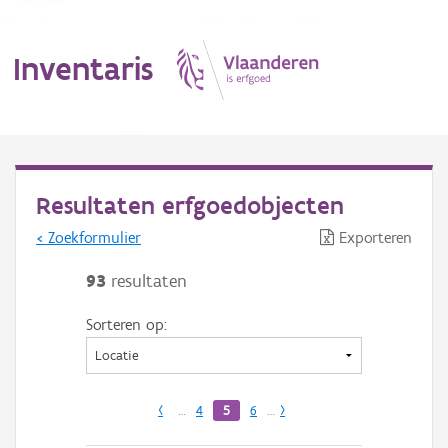
Inventaris
MENU
Resultaten erfgoedobjecten
< Zoekformulier
Exporteren
Erfgoedobject
93
resultaten
Aanduidingsobject
Sorteren op:
Waarneming
Thema
‹
…
4
5
6
…
›
Gebeurtenis