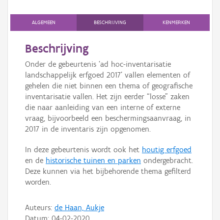
Persoon of collectief
ALGEMEEN
BESCHRIJVING
KENMERKEN
Downloads
Beschrijving
Hergebruik
Onder de gebeurtenis ‘ad hoc-inventarisatie
Aanmelden
landschappelijk erfgoed 2017’ vallen elementen of
gehelen die niet binnen een thema of geografische
inventarisatie vallen. Het zijn eerder “losse” zaken
die naar aanleiding van een interne of externe
vraag, bijvoorbeeld een beschermingsaanvraag, in
2017 in de inventaris zijn opgenomen.
In deze gebeurtenis wordt ook het
houtig erfgoed
en de
historische tuinen en parken
ondergebracht.
Deze kunnen via het bijbehorende thema gefilterd
worden.
Auteurs:
de Haan, Aukje
Datum:
04-02-2020