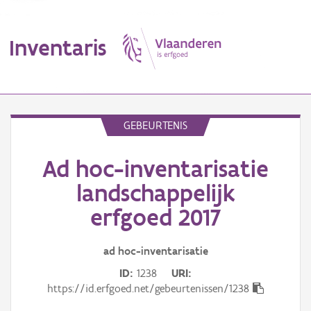
Inventaris
MENU
GEBEURTENIS
Ad hoc-inventarisatie
Erfgoedobject
landschappelijk
Aanduidingsobject
erfgoed 2017
Waarneming
ad hoc-inventarisatie
Thema
ID
1238
URI
https://id.erfgoed.net/gebeurtenissen/1238
Gebeurtenis