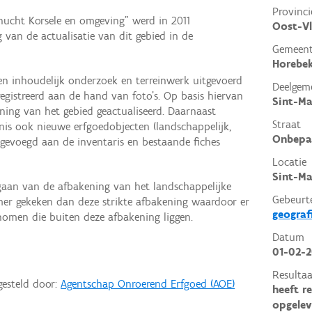
Provinci
ehucht Korsele en omgeving” werd in 2011
Oost-V
 van de actualisatie van dit gebied in de
Gemeen
Horebe
en inhoudelijk onderzoek en terreinwerk uitgevoerd
Deelgem
egistreerd aan de hand van foto’s. Op basis hiervan
Sint-Ma
ning van het gebied geactualiseerd. Daarnaast
Straat
nis ook nieuwe erfgoedobjecten (landschappelijk,
Onbepa
gevoegd aan de inventaris en bestaande fiches
Locatie
Sint-Ma
egaan van de afbakening van het landschappelijke
Gebeurt
imer gekeken dan deze strikte afbakening waardoor er
geograf
omen die buiten deze afbakening liggen.
Datum
01-02-2
Resultaa
gesteld door:
Agentschap Onroerend Erfgoed (AOE)
heeft r
opgelev