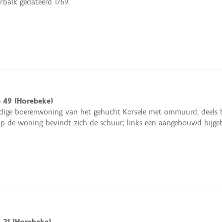
balk gedateerd 1769.
e 49 (Horebeke)
ige boerenwoning van het gehucht Korsele met ommuurd, deels be
p de woning bevindt zich de schuur; links een aangebouwd bijge
 21 (Horebeke)