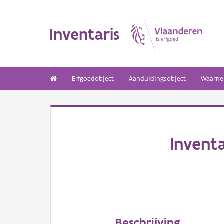
Inventaris
Erfgoedobject
Aanduidingsobject
Waarne
Invent
Beschrijving