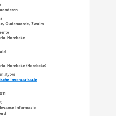
e
laanderen
te
ke, Oudenaarde, Zwalm
eente
ria-Horebeke
ald
ria-Horebeke (Horebeke)
enistypes
ische inventarisatie
011
t
elevante informatie
erd