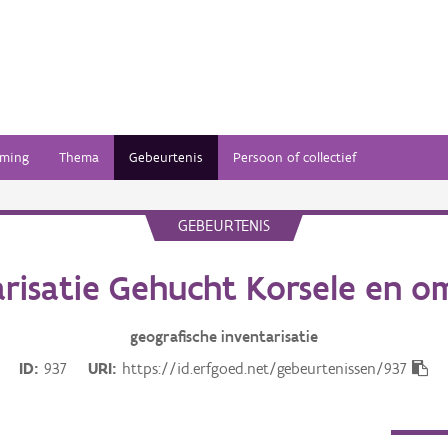
ming
Thema
Gebeurtenis
Persoon of collectief
GEBEURTENIS
arisatie Gehucht Korsele en o
geografische inventarisatie
ID
937
URI
https://id.erfgoed.net/gebeurtenissen/937