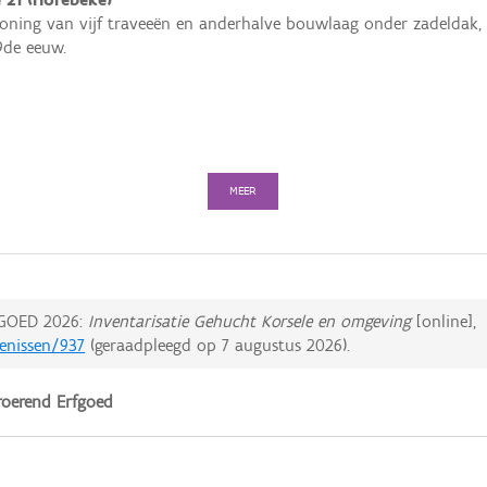
ning van vijf traveeën en anderhalve bouwlaag onder zadeldak, v
9de eeuw.
MEER
GOED 2026:
Inventarisatie Gehucht Korsele en omgeving
[online],
tenissen/937
(geraadpleegd op
7 augustus 2026
).
oerend Erfgoed