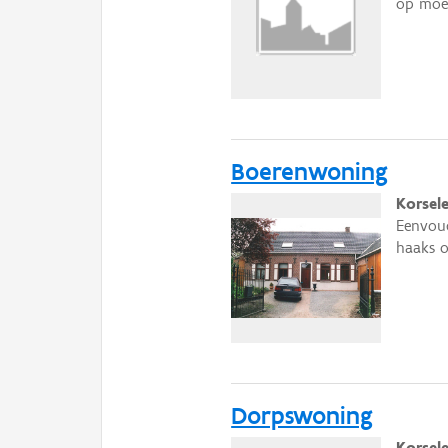
op moer
Boerenwoning
Korsel
Eenvoud
haaks o
Dorpswoning
Korsele