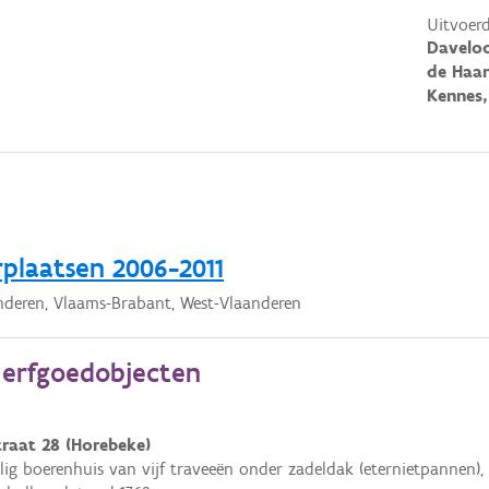
Uitvoerd
Daveloo
de Haan
Kennes,
rplaatsen 2006-2011
nderen, Vlaams-Brabant, West-Vlaanderen
e erfgoedobjecten
raat 28 (Horebeke)
ig boerenhuis van vijf traveeën onder zadeldak (eternietpannen), 