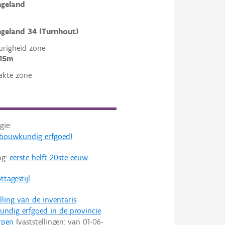
ngeland
ngeland 34 (Turnhout)
righeid zone
 15m
akte zone
gie:
s (bouwkundig erfgoed)
ng:
eerste helft 20ste eeuw
ttagestijl
lling van de inventaris
ndig erfgoed in de provincie
rpen
(vaststellingen: van
01-06-