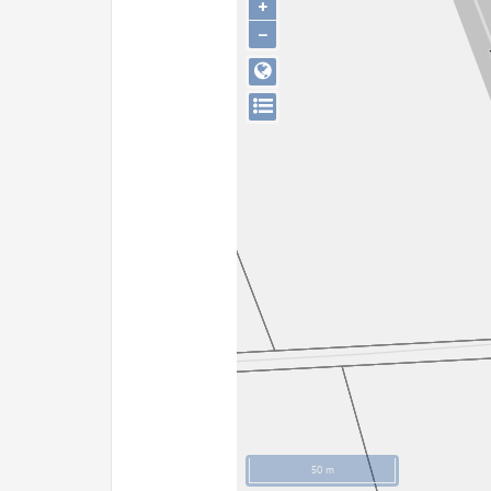
+
−
50 m