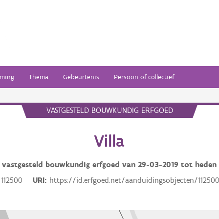
ming
Thema
Gebeurtenis
Persoon of collectief
VASTGESTELD BOUWKUNDIG ERFGOED
Villa
vastgesteld bouwkundig erfgoed van
29-03-2019
tot heden
112500
URI
https://id.erfgoed.net/aanduidingsobjecten/11250