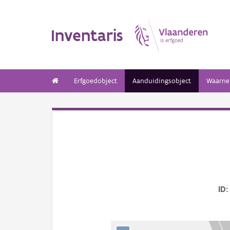
Inventaris
Erfgoedobject
Aanduidingsobject
Waarne
ID