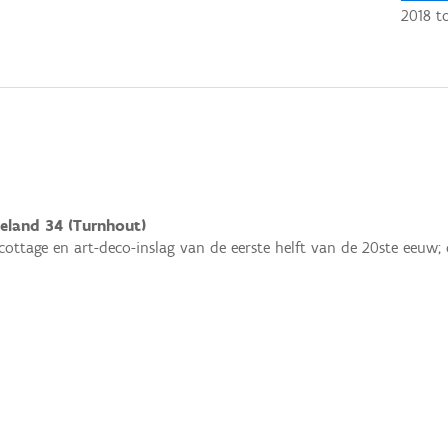
2018
t
geland 34 (Turnhout)
 cottage en art-deco-inslag van de eerste helft van de 20ste eeu