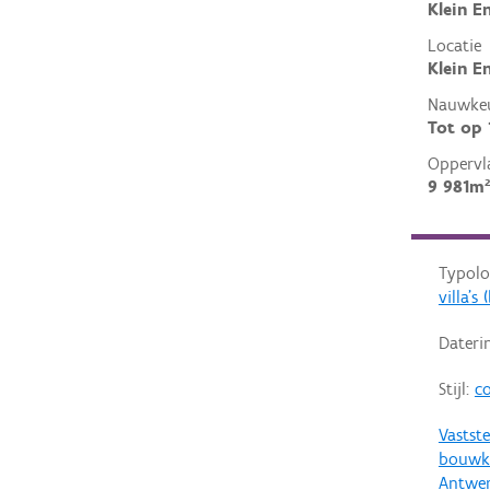
Klein E
Locatie
Klein E
Nauwkeu
Tot op
Oppervl
9 981m²
Typolo
villa'
Dateri
Stijl:
co
Vastste
bouwku
Antwe