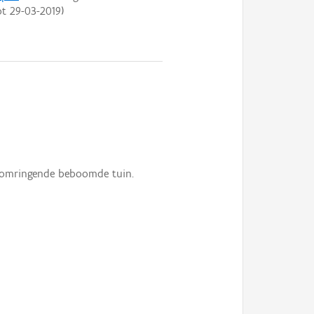
ot
29-03-2019
)
w; omringende beboomde tuin.