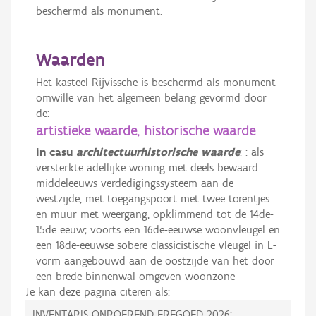
beschermd als monument.
Waarden
Het kasteel Rijvissche is beschermd als monument
omwille van het algemeen belang gevormd door
de:
artistieke waarde, historische waarde
in casu
architectuurhistorische waarde
: : als
versterkte adellijke woning met deels bewaard
middeleeuws verdedigingssysteem aan de
westzijde, met toegangspoort met twee torentjes
en muur met weergang, opklimmend tot de 14de-
15de eeuw; voorts een 16de-eeuwse woonvleugel en
een 18de-eeuwse sobere classicistische vleugel in L-
vorm aangebouwd aan de oostzijde van het door
een brede binnenwal omgeven woonzone
Je kan deze pagina citeren als:
INVENTARIS ONROEREND ERFGOED 2026: