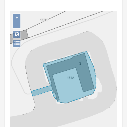
Persoon of collectief
Downloads
+
−
Hergebruik
Aanmelden