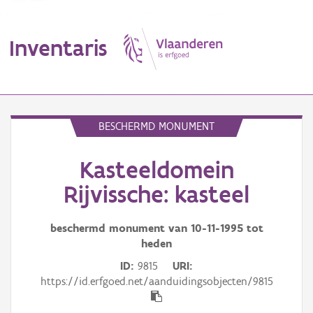
Inventaris
MENU
BESCHERMD MONUMENT
Kasteeldomein
Erfgoedobject
Rijvissche: kasteel
Aanduidingsobject
beschermd monument van
10-11-1995
tot
Waarneming
heden
Thema
ID
9815
URI
https://id.erfgoed.net/aanduidingsobjecten/9815
Gebeurtenis