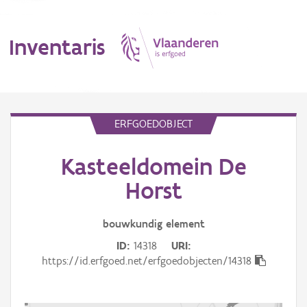
Inventaris
MENU
ERFGOEDOBJECT
Kasteeldomein De
Erfgoedobject
Horst
Aanduidingsobject
bouwkundig
element
Waarneming
ID
14318
URI
Thema
https://id.erfgoed.net/erfgoedobjecten/14318
Gebeurtenis