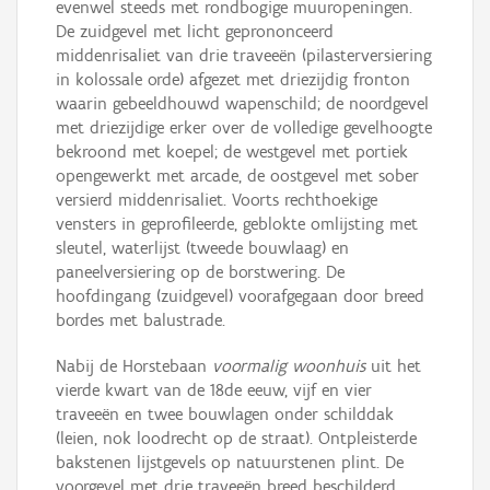
evenwel steeds met rondbogige muuropeningen.
De zuidgevel met licht geprononceerd
middenrisaliet van drie traveeën (pilasterversiering
in kolossale orde) afgezet met driezijdig fronton
waarin gebeeldhouwd wapenschild; de noordgevel
met driezijdige erker over de volledige gevelhoogte
bekroond met koepel; de westgevel met portiek
opengewerkt met arcade, de oostgevel met sober
versierd middenrisaliet. Voorts rechthoekige
vensters in geprofileerde, geblokte omlijsting met
sleutel, waterlijst (tweede bouwlaag) en
paneelversiering op de borstwering. De
hoofdingang (zuidgevel) voorafgegaan door breed
bordes met balustrade.
Nabij de Horstebaan
voormalig woonhuis
uit het
vierde kwart van de 18de eeuw, vijf en vier
traveeën en twee bouwlagen onder schilddak
(leien, nok loodrecht op de straat). Ontpleisterde
bakstenen lijstgevels op natuurstenen plint. De
voorgevel met drie traveeën breed beschilderd