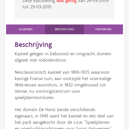
Deze vaststelling
was geldig
van
24-09-2009
tot
29-03-2019
ALGEMEEN
BESCHRIJVING
KENMERKEN
Beschrijving
Kasteel gelegen in beboomd en omgracht domein
afgezet met rododendrons.
Neoclassicistisch kasteel van 1896-1905 waarvoor
keurige Franse tuin; aan oostzijde het voormalige
18de-eeuws woonhuis, in 1832 omgebouwd tot
remise, nu vormingscentrum voor
speelpleinmonitoren.
Het domein De Horst kende verschillende
eigenaars; in 1949 werd het kasteel en een deel van
het park aangekocht door de v.z.w. "Speelpleinen
en openluchtinrichtingen voor Groot Antwerpen",