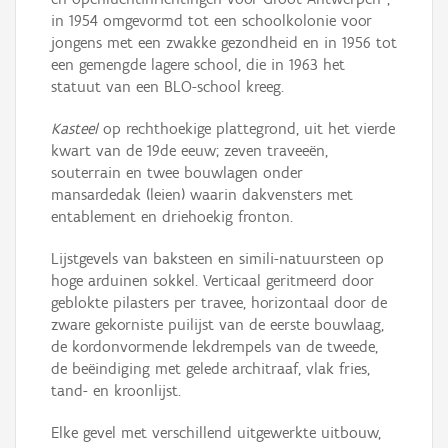
in 1954 omgevormd tot een schoolkolonie voor
jongens met een zwakke gezondheid en in 1956 tot
een gemengde lagere school, die in 1963 het
statuut van een BLO-school kreeg.
Kasteel
op rechthoekige plattegrond, uit het vierde
kwart van de 19de eeuw; zeven traveeën,
souterrain en twee bouwlagen onder
mansardedak (leien) waarin dakvensters met
entablement en driehoekig fronton.
Lijstgevels van baksteen en simili-natuursteen op
hoge arduinen sokkel. Verticaal geritmeerd door
geblokte pilasters per travee, horizontaal door de
zware gekorniste puilijst van de eerste bouwlaag,
de kordonvormende lekdrempels van de tweede,
de beëindiging met gelede architraaf, vlak fries,
tand- en kroonlijst.
Elke gevel met verschillend uitgewerkte uitbouw,