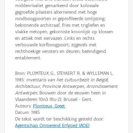
middenrisaliet gemarkeerd door kolossale
gegroefde pilasters alternerend met hoge
rondboogpoorten in geprofileerde omlijsting;
bekronende architraaf, fries met trigliefen en
vlakke metopen, gekorniste kroonlijst op klossen
en attiek met siervazen. Links en rechts
verbouwde korfboogpoort; zijgevels met
rechthoekige vensters en deuren; beëindigend
entablement.
Bron: PLOMTEUX G., STEYAERT R. & WYLLEMAN L.
1985:
Inventaris van het cultuurbezit in België,
Architectuur, Provincie Antwerpen, Arrondissement
Antwerpen
, Bouwen door de eeuwen heen in
Vlaanderen 10n3 (Ru-Z), Brussel - Gent.
Auteurs:
Plomteux, Greet
Datum:
1985
De tekst wordt ter beschikking gesteld door:
Agentschap Onroerend Erfgoed (AOE)