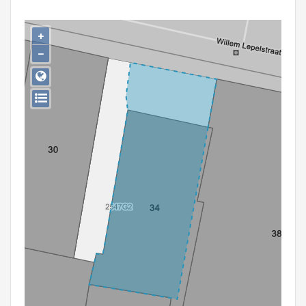
Persoon of collectief
+
Downloads
−
Hergebruik
Aanmelden