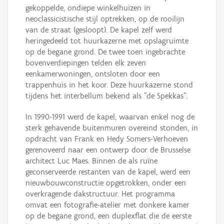
gekoppelde, ondiepe winkelhuizen in
neoclassicistische stijl optrekken, op de rooilijn
van de straat (gesloopt). De kapel zelf werd
heringedeeld tot huurkazerne met opslagruimte
op de begane grond. De twee toen ingebrachte
bovenverdiepingen telden elk zeven
eenkamerwoningen, ontsloten door een
trappenhuis in het koor. Deze huurkazerne stond
tijdens het interbellum bekend als "de Spekkas".
In 1990-1991 werd de kapel, waarvan enkel nog de
sterk gehavende buitenmuren overeind stonden, in
opdracht van Frank en Hedy Somers-Verhoeven
gerenoveerd naar een ontwerp door de Brusselse
architect Luc Maes. Binnen de als ruïne
geconserveerde restanten van de kapel, werd een
nieuwbouwconstructie opgetrokken, onder een
overkragende dakstructuur. Het programma
omvat een fotografie-atelier met donkere kamer
op de begane grond, een duplexflat die de eerste