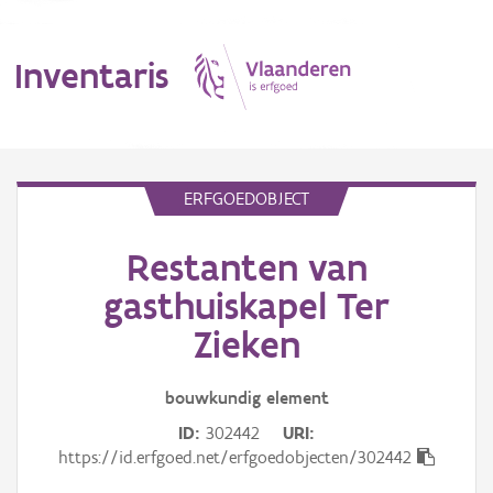
Inventaris
MENU
ERFGOEDOBJECT
Restanten van
Erfgoedobject
gasthuiskapel Ter
Aanduidingsobject
Zieken
Waarneming
bouwkundig
element
Thema
ID
302442
URI
https://id.erfgoed.net/erfgoedobjecten/302442
Gebeurtenis