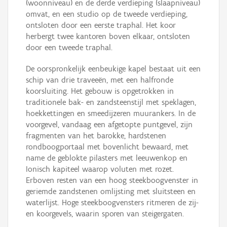
(woonniveau) en de derde verdieping (slaapniveau)
omvat, en een studio op de tweede verdieping,
ontsloten door een eerste traphal. Het koor
herbergt twee kantoren boven elkaar, ontsloten
door een tweede traphal.
De oorspronkelijk eenbeukige kapel bestaat uit een
schip van drie traveeën, met een halfronde
koorsluiting. Het gebouw is opgetrokken in
traditionele bak- en zandsteenstijl met speklagen,
hoekkettingen en smeedijzeren muurankers. In de
voorgevel, vandaag een afgetopte puntgevel, zijn
fragmenten van het barokke, hardstenen
rondboogportaal met bovenlicht bewaard, met
name de geblokte pilasters met leeuwenkop en
Ionisch kapiteel waarop voluten met rozet.
Erboven resten van een hoog steekboogvenster in
geriemde zandstenen omlijsting met sluitsteen en
waterlijst. Hoge steekboogvensters ritmeren de zij-
en koorgevels, waarin sporen van steigergaten.