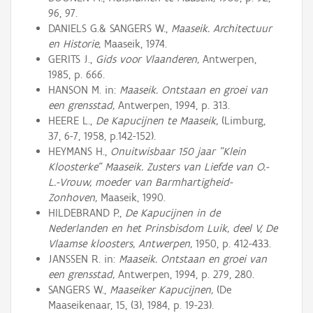
96, 97.
DANIELS G.& SANGERS W.,
Maaseik. Architectuur
en Historie,
Maaseik, 1974.
GERITS J.,
Gids voor Vlaanderen,
Antwerpen,
1985, p. 666.
HANSON M. in:
Maaseik. Ontstaan en groei van
een grensstad,
Antwerpen, 1994, p. 313.
HEERE L.,
De Kapucijnen te Maaseik,
(Limburg,
37, 6-7, 1958, p.142-152).
HEYMANS H.,
Onuitwisbaar 150 jaar "Klein
Kloosterke" Maaseik. Zusters van Liefde van O.-
L.-Vrouw, moeder van Barmhartigheid-
Zonhoven,
Maaseik, 1990.
HILDEBRAND P.,
De Kapucijnen in de
Nederlanden en het Prinsbisdom Luik, deel V, De
Vlaamse kloosters, Antwerpen,
1950, p. 412-433.
JANSSEN R. in:
Maaseik. Ontstaan en groei van
een grensstad,
Antwerpen, 1994, p. 279, 280.
SANGERS W.,
Maaseiker Kapucijnen,
(De
Maaseikenaar, 15, (3), 1984, p. 19-23).