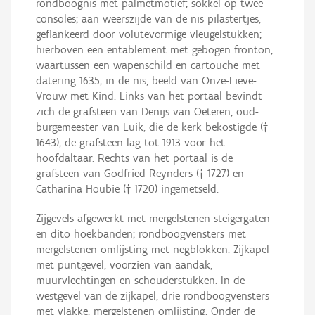
rondboognis met palmetmotief; sokkel op twee
consoles; aan weerszijde van de nis pilastertjes,
geflankeerd door volutevormige vleugelstukken;
hierboven een entablement met gebogen fronton,
waartussen een wapenschild en cartouche met
datering 1635; in de nis, beeld van Onze-Lieve-
Vrouw met Kind. Links van het portaal bevindt
zich de grafsteen van Denijs van Oeteren, oud-
burgemeester van Luik, die de kerk bekostigde (†
1643); de grafsteen lag tot 1913 voor het
hoofdaltaar. Rechts van het portaal is de
grafsteen van Godfried Reynders († 1727) en
Catharina Houbie († 1720) ingemetseld.
Zijgevels afgewerkt met mergelstenen steigergaten
en dito hoekbanden; rondboogvensters met
mergelstenen omlijsting met negblokken. Zijkapel
met puntgevel, voorzien van aandak,
muurvlechtingen en schouderstukken. In de
westgevel van de zijkapel, drie rondboogvensters
met vlakke, mergelstenen omlijsting. Onder de