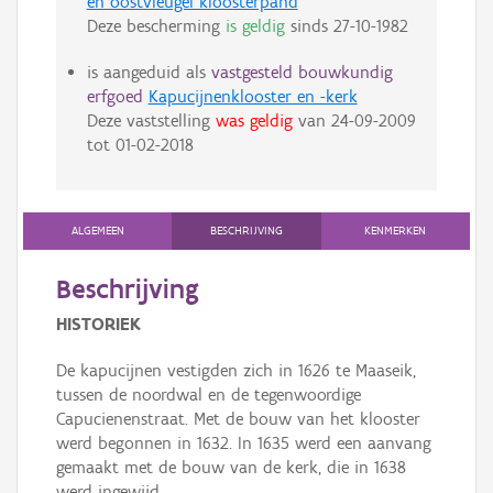
en oostvleugel kloosterpand
Deze bescherming
is geldig
sinds
27-10-1982
is aangeduid als
vastgesteld bouwkundig
erfgoed
Kapucijnenklooster en -kerk
Deze vaststelling
was geldig
van
24-09-2009
tot
01-02-2018
ALGEMEEN
BESCHRIJVING
KENMERKEN
Beschrijving
HISTORIEK
De kapucijnen vestigden zich in 1626 te Maaseik,
tussen de noordwal en de tegenwoordige
Capucienenstraat. Met de bouw van het klooster
werd begonnen in 1632. In 1635 werd een aanvang
gemaakt met de bouw van de kerk, die in 1638
werd ingewijd.