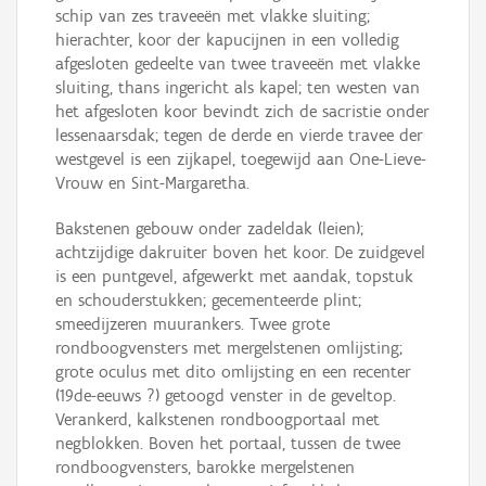
schip van zes traveeën met vlakke sluiting;
hierachter, koor der kapucijnen in een volledig
afgesloten gedeelte van twee traveeën met vlakke
sluiting, thans ingericht als kapel; ten westen van
het afgesloten koor bevindt zich de sacristie onder
lessenaarsdak; tegen de derde en vierde travee der
westgevel is een zijkapel, toegewijd aan One-Lieve-
Vrouw en Sint-Margaretha.
Bakstenen gebouw onder zadeldak (leien);
achtzijdige dakruiter boven het koor. De zuidgevel
is een puntgevel, afgewerkt met aandak, topstuk
en schouderstukken; gecementeerde plint;
smeedijzeren muurankers. Twee grote
rondboogvensters met mergelstenen omlijsting;
grote oculus met dito omlijsting en een recenter
(19de-eeuws ?) getoogd venster in de geveltop.
Verankerd, kalkstenen rondboogportaal met
negblokken. Boven het portaal, tussen de twee
rondboogvensters, barokke mergelstenen