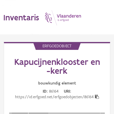
Inventaris
MENU
ERFGOEDOBJECT
Kapucijnenklooster en
Erfgoedobject
-kerk
Aanduidingsobject
bouwkundig
element
Waarneming
ID
86164
URI
Thema
https://id.erfgoed.net/erfgoedobjecten/86164
Gebeurtenis