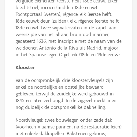
vergulde elementen (eerste helft 18de eeuw). Eiken
biechtstoel, rococo (midden 18de eeuw).
Tochtportaal (westen), régence, eik (eerste helft
18de eeuw); deur (zuiden), eik, régence (eerste helft
18de eeuw). Twee wijwatervaten in de kapel, aan
weerszijde van het altaar, bruinrood marmer,
gedateerd 1636, met inscriptie met de naam van de
weldoener, Antonio della Riva uit Madrid, majoor
in het Spaanse leger. Orgel, eik (18de en 19de eeuw).
Klooster
Van de oorspronkelijk drie kloostervleugels zijn
enkel de noordelijke en oostelijke bewaard
gebleven, terwijl de zuidelijke werd gebouwd in
1845 en later verhoogd. In de zijgevel merkt men
nog duidelijk de oorspronkelijke dakhelling.
Noordvleugel: twee bouwlagen onder zadeldak
(voorheen Vlaamse pannen, na de restauratie leien)
met enkele dakkapellen. Bakstenen gebouw,