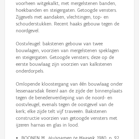
voorheen witgekalkt, met mergelstenen banden,
hoekbanden en steigergaten. Getoogde vensters.
Zijgevels met aandaken, vlechtingen, top- en
schouderstukken. Recent haaks gebouw tegen de
noordgevel.
Oostvleugel: bakstenen gebouw van twee
bouwlagen, voorzien van mergelstenen speklagen
en steigergaten. Getoogde vensters; deze op de
eerste bouwlaag zijn voorzien van kalkstenen
onderdorpels.
Omlopende kloostergang van één bouwlaag onder
lessenaarsdak (leien) aan de zijde der binnenplaats
tegen de benedenverdieping van de noord- en
oostvleugel, evenals tegen de oostgevel van de
kerk; elke zijde telt vijf traveeën. Bakstenen
constructie voorzien van getoogde vensters met
ijzeren harnas en glas in lood.
BOONEN M.,
Huisnamen te Maaseik,
1980, p. 92,