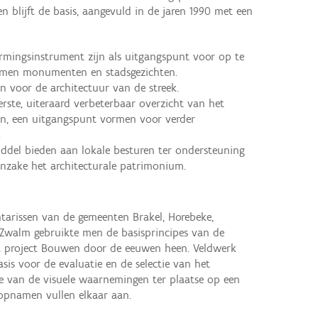
ren blijft de basis, aangevuld in de jaren 1990 met een
ermingsinstrument zijn als uitgangspunt voor op te
hermen monumenten en stadsgezichten.
jn voor de architectuur van de streek.
erste, uiteraard verbeterbaar overzicht van het
n, een uitgangspunt vormen voor verder
.
iddel bieden aan lokale besturen ter ondersteuning
inzake het architecturale patrimonium.
arissen van de gemeenten Brakel, Horebeke,
 Zwalm gebruikte men de basisprincipes van de
t project Bouwen door de eeuwen heen. Veldwerk
is voor de evaluatie en de selectie van het
e van de visuele waarnemingen ter plaatse op een
 opnamen vullen elkaar aan.