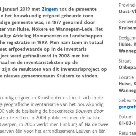
Provinci
1 januari 2019 met
Zingem
tot de gemeente
Oost-V
van het bouwkundig erfgoed gebeurde toen
Gemeen
ndige gemeente was, in 1977 gevormd door
Kruise
zer van Huise, Nokere en Wannegem-Lede. Het
malige Afdeling Monumenten en Landschappen
Deelgem
he registratie in 1999. Men nam toen in totaal
Huise, 
met erfgoedwaarde op in de inventaris
Wanneg
ect werd gefinaliseerd in 2008 met het
Straat
iaal en de inventaristeksten op de
Onbepa
 zijn de resultaten van dit inventarisproject op
de nieuwe gemeentenaam Kruisem te vinden.
Locatie
Huise, 
Wanneg
kundig erfgoed in Kruishoutem situeert zich in de
Gebeurt
ge geografische inventarisatie van het bouwkundig
geograf
000 valt de beslissing de boekenreeks
Bouwen door
Datum
top te zetten. In 2004 publiceert men de laatste
01-03-
ntwerpen, in 2005 werkt men Limburg af. Na de twee
waarvan één voor het arrondissement Leuven en één
Resultaa