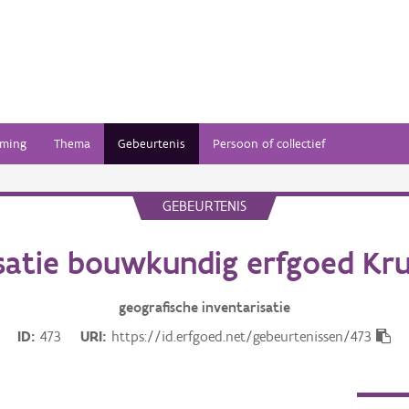
ming
Thema
Gebeurtenis
Persoon of collectief
GEBEURTENIS
isatie bouwkundig erfgoed Kr
geografische inventarisatie
ID
473
URI
https://id.erfgoed.net/gebeurtenissen/473