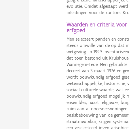
evolutie. Omdat afgestapt werd
inleidingen voor de kantons Kr
Waarden en criteria voor
erfgoed
Men selecteert panden en const
steeds omwille van de op dat 
wetgeving. In 1999 inventarise
dat toen bestond uit Kruishout
Wannegem-Lede. Men gebruikte b
decreet van 3 maart 1976 en gew
wordt bouwkundig erfgoed gesele
wetenschappelijke, historische, 
sociaal-culturele waarde, wat ee
bouwkundig erfgoed mogelijk ma
ensembles; naast religieuze, bur
ruim aantal doorsneewoningen en
basisbebouwing van de gemeente
straatmeubilair, krijgen systema
een geselecteerd inventarisobje