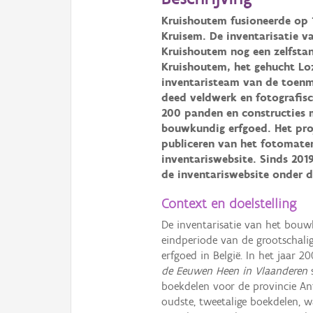
Kruishoutem fusioneerde op 
Kruisem. De inventarisatie 
Kruishoutem
nog een zelfsta
Kruishoutem, het gehucht Lo
inventaristeam van de toen
deed veldwerk en fotografisc
200
panden en constructies 
bouwkundig erfgoed. Het proj
publiceren van het fotomater
inventariswebsite.
Sinds 2019
de inventariswebsite onder 
Context en doelstelling
De inventarisatie van het bouw
eindperiode van de grootschali
erfgoed in België. In het jaar 2
de Eeuwen Heen in Vlaanderen
s
boekdelen voor de provincie A
oudste, tweetalige boekdelen, 