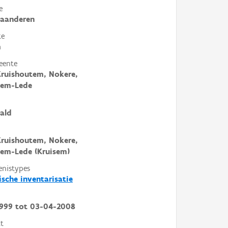
e
laanderen
te
m
eente
Kruishoutem, Nokere,
em-Lede
ald
Kruishoutem, Nokere,
em-Lede (Kruisem)
enistypes
ische inventarisatie
1999
tot
03-04-2008
t