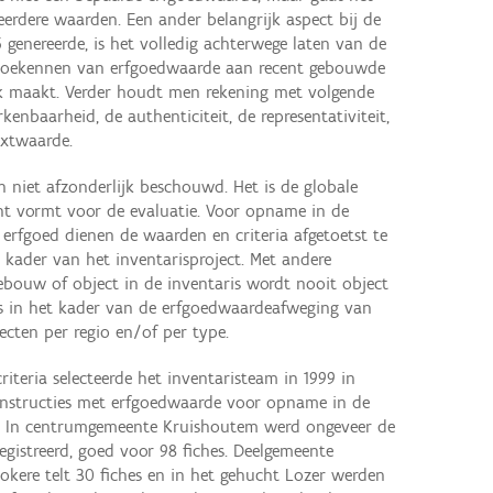
erdere waarden. Een ander belangrijk aspect bij de
6 genereerde, is het volledig achterwege laten van de
t toekennen van erfgoedwaarde aan recent gebouwde
jk maakt. Verder houdt men rekening met volgende
kenbaarheid, de authenticiteit, de representativiteit,
xtwaarde.
 niet afzonderlijk beschouwd. Het is de globale
nt vormt voor de evaluatie. Voor opname in de
erfgoed dienen de waarden en criteria afgetoetst te
 kader van het inventarisproject. Met andere
ouw of object in de inventaris wordt nooit object
ds in het kader van de erfgoedwaardeafweging van
cten per regio en/of per type.
iteria selecteerde het inventaristeam in 1999 in
structies met erfgoedwaarde voor opname in de
. In centrumgemeente Kruishoutem werd ongeveer de
registreerd, goed voor 98 fiches. Deelgemeente
okere telt 30 fiches en in het gehucht Lozer werden