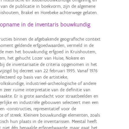
 van de publicatie in boekvorm, zijn de algemene
uishoutem, Brakel en Horebeke achterwege gelaten.
 opname in de inventaris bouwkundig
ructies binnen de afgebakende geografische context
moment geldende erfgoedwaarden, vermeld in de
erde men het bouwkundig erfgoed in Kruishoutem,
em, het gehucht Lozer van Huise, Nokere en
ij de inventarisatie de criteria opgenomen in het
ijzigd bij decreet van 22 februari 1995. Vanaf 1976
cteerd op basis van de artistieke,
volkskundige, industrieel-archeologische of andere
n zeer ruime interpretatie van de definitie van
akte. Er is grote aandacht voor straatbeelden en
gerlijke en industriële gebouwen selecteert men een
 -constructies, representatief voor de
 of streek. Kleinere bouwkundige elementen, zoals
tisch hun plaats in de inventarissen. Meestal heeft
ct niet één bepaalde erfgoedwaarde, maar gaat het