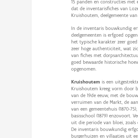
15 panden en constructies met 
dat de inventarisfiches van Loz
Kruishoutem, deelgemeente van
In de inventaris bouwkundig er
deelgemeenten is erfgoed opge
het typische karakter zeer goe
zeer hoge authenticiteit, wat z
van fiches met dorpsarchitectu
goed bewaarde historische hoe
opgenomen.
Kruishoutem
is een uitgestre
Kruishoutem kreeg vorm door be
van de 19de eeuw, met de bouw 
verruimen van de Markt, de aan
van een gemeentehuis (1870-75),
basisschool (1879) enzovoort. V
uit die periode van bloei, zoal
De inventaris bouwkundig erfg
burgerhuizen en villaatjes uit e