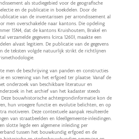
dissement als studiegebied voor de geografische
lectie en de publicatie in boekdelen. Door de
publicatie van de inventarissen per arrondissement al
oor men overschakelde naar kantons. Die opdeling
mer 15N4, dat de kantons Kruishoutem, Brakel en
al verzamelde gegevens (circa 1260), maakte een
elen alvast legitiem. De publicatie van de gegevens
 de teksten volgde natuurlijk strikt de richtlijnen
rismethodologie.
kte men de beschrijving van panden en constructies
ie en screening van het erfgoed ter plaatse. Vanaf de
et onderzoek van beschikbare literatuur en
nderzoek in het archief van het kadaster steeds
. Deze bouwhistorische achtergrondinformatie kon de
n, hun vroegere functie en evolutie belichten, en op
tra motiveren. Deze contextuele aanpak resulteerde
ingen van straatbeelden en (deel)gemeente-inleidingen.
en slotte legde een algemene inleiding per
verband tussen het bouwkundig erfgoed en de
 en historische en stedenbouwkundige omgeving en