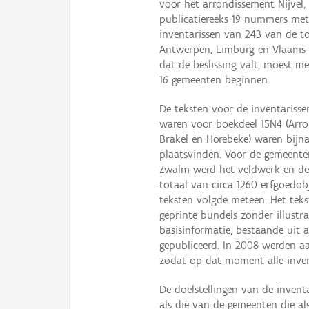
voor het arrondissement Nijvel,
publicatiereeks 19 nummers met
inventarissen van 243 van de t
Antwerpen, Limburg en Vlaams
dat de beslissing valt, moest 
16 gemeenten beginnen.
De teksten voor de inventariss
waren voor boekdeel 15N4 (Arr
Brakel en Horebeke) waren bijna
plaatsvinden. Voor de gemeenten
Zwalm werd het veldwerk en de 
totaal van circa 1260 erfgoedo
teksten volgde meteen. Het tek
geprinte bundels zonder illustrat
basisinformatie, bestaande uit 
gepubliceerd. In 2008 werden aa
zodat op dat moment alle inven
De doelstellingen van de invent
als die van de gemeenten die al