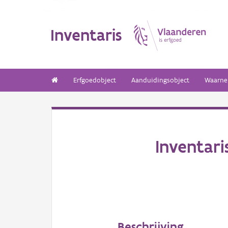
Inventaris
Erfgoedobject
Aanduidingsobject
Waarne
Inventar
Beschrijving