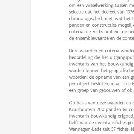
om een wisselwerking tussen me
selectie dat het decreet van 197
chronologische limiet, wat he
panden en constructies mogeli
criteria: de zeldzaamheid, de her
de ensemblewaarde en de conte
Deze waarden en criteria worden
beoordeling die het uitgangspu
inventaris van het bouwkundig 
worden binnen het geografische
woorden: de opname van een geb
per object besloten, maar stee
een groep van gebouwen of obje
Op basis van deze waarden en cr
Kruishoutem 200 panden en con
inventaris bouwkundig erfgoed
helft van de inventarisfiches ge
Wannegem-Lede telt 57 fiches, N