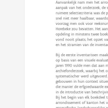
Aanvankelijk nam men het arron
aanpak van het onderzoek, de se
ruimere selectiecriteria was de 
snel niet meer haalbaar, waard
voorzag men ook voor reeksnum
Horebeke zou bevatten. Het aant
opdeling in minstens twee boekd
vond nooit plaats; het opzet van
en het stramien van de inventa
Bij de eerste inventarissen maa
op basis van een visuele evaluat
jaren 1990 vulde men dat aan m
archiefonderzoek, waarbij het o
systematischer werd uitgevoerd
gebouwen in hun context situere
die manier de erfgoedwaarde ex
in de introductie van beschrijv
Bij het begin van elk boekdeel t
arrondissement of kanton het 
geografische, landschappelijke