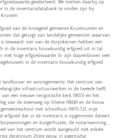
erfgoedwaarde geselecteerd. We merken daarbij op
er in de inventarisdatabank te vinden zijn bij
 Kruisem.
fgoed van de (vroegere) gemeente Kruishoutem en
nomen dat getuigt van landelijke gemeenten waarvan
d is bewaard: vier van de dorpskernen hebben een
ich in de inventaris bouwkundig erfgoed uit in tal
ur met hoge erfgoedwaarde. Er zijn daarenboven veel
vegebouwen in de inventaris bouwkundig erfgoed
kte landbouw- en woongemeente. Het centrum van
langrijke infrastructuurwerken in de tweede helft
van een nieuwe neogotische kerk (1855) en het
leg van de steenweg op Olsene (1868) en de bouw
 gemeenteschool met schoolhuis (1870-72), vrije
eel erfgoed dat in de inventaris is opgenomen dateert
s dorpswoningen en burgerhuizen, de notariswoning,...
oed van het centrum wordt aangevuld met enkele
erste decennium 20ste eeuw, in eigentijdse