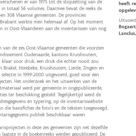
 verschenen er van 1975 tot de stopzetting van de
heeft r
 in totaal 56 volumes. Daarmee bevat de reeks de
opgelev
oen 308 Vlaamse gemeenten. De provincies
Uitvoerd
-Brabant werkte men helemaal af. Op het moment
Bogaert
men in Oost-Vlaanderen aan de inventarissen van nog
Lanclus
en van de zes Oost-Vlaamse gemeenten die voorzien
ondissement Oudenaarde, kantons Kruishoutem,
 klaar voor druk; een druk die echter nooit zou
 Brakel, Horebeke, Kruishoutem, Lierde, Zingem en
selectie in 1999-2000 uitgevoerd, goed voor een
bjecten. Het onderzoek en het uitwerken van de
stmateriaal werd per gemeente in ongepubliceerde,
ies ter beschikking gesteld. Tegelijkertijd werd de
adresgegevens en typering, op de inventariswebsite
n die basisfiches de foto’s en de teksten toegevoegd,
tarisgegevens publiek beschikbaar waren.
arisprojecten in deze zes gemeenten zijn net dezelfde
s laatste in de boekenreeks werden gepubliceerd. De