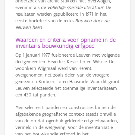
onderzoek van archiefstukken niet overwogen,
evenmin als de
volledige speciale literatuur
. De
resultaten werden gepubliceerd in 1971 in het
eerste boekdeel van de reeks
Bouwen door de
eeuwen heen
.
Waarden en criteria voor opname in de
inventaris bouwkundig erfgoed
Op 1 januari 1977 fusioneerde Leuven met volgende
deelgemeenten: Heverlee, Kessel-Lo en Wilsele. De
woonkern Wijgmaal werd van Herent
overgenomen, net zoals delen van de vroegere
gemeenten Korbeek-Lo en Haasrode. Voor dit groot
Leuven selecteerde het toenmalige inventaristeam
een 430-tal panden.
Men selecteert panden en constructies binnen de
afgebakende geografische context steeds omwille
van de op dat ogenblik geldende erfgoedwaarden,
vermeld in de wetgeving. Voor de inventarisatie
van het bouwkundig erfgoed in het