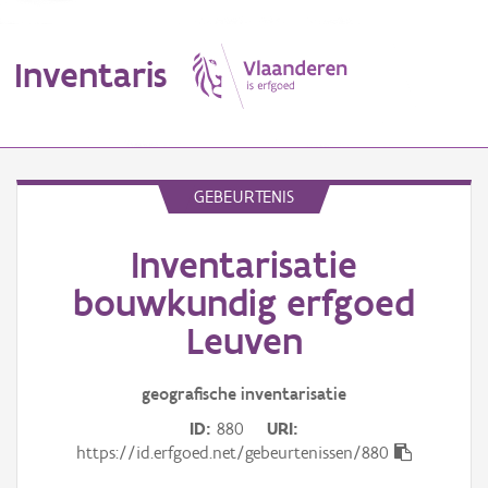
Inventaris
MENU
GEBEURTENIS
Inventarisatie
Erfgoedobject
bouwkundig erfgoed
Aanduidingsobject
Leuven
Waarneming
geografische inventarisatie
Thema
ID
880
URI
https://id.erfgoed.net/gebeurtenissen/880
Gebeurtenis