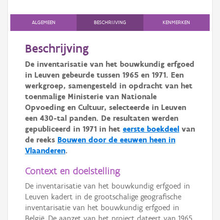
Persoon of collectief
ALGEMEEN
BESCHRIJVING
KENMERKEN
Downloads
Beschrijving
Hergebruik
De inventarisatie van het bouwkundig erfgoed
Aanmelden
in Leuven gebeurde tussen 1965 en 1971. Een
werkgroep, samengesteld in opdracht van het
toenmalige Ministerie van Nationale
Opvoeding en Cultuur, selecteerde in Leuven
een 430-tal panden. De resultaten werden
gepubliceerd in 1971 in het
eerste boekdeel
van
de reeks
Bouwen door de eeuwen heen in
Vlaanderen
.
Context en doelstelling
De inventarisatie van het bouwkundig erfgoed in
Leuven kadert in de grootschalige geografische
inventarisatie van het bouwkundig erfgoed in
België. De aanzet van het project dateert van 1965