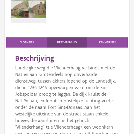
Persoon of collectief
Downloads
Hergebruik
Aanmelden
ALGEMEEN
BESCHRIJVING
KENMERKEN
Beschrijving
Landelijke weg die Vlienderhaag verbindt met de
Natiënlaan. Grotendeels nog onverharde
dienstweg, tussen akkers lopend op de Landsdijk,
die in 1236-1246 opgeworpen werd om de Sint-
Jobspolder droog te leggen. De dijk kruist de
Natiënlaan, en loopt in oostelijke richting verder
onder de naam Fort Sint-Donaas. Aan het
westelijke uiteinde van de straat staan enkele
hoeves die aansluiten bij het gehucht
"Vlienderhaag" (zie Vlienderhaag), een woonkern
reeds weergegeven op de kaart van P. Pourbus van