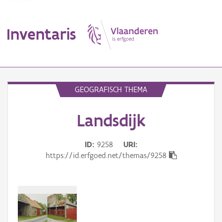
Inventaris
MENU
GEOGRAFISCH THEMA
Landsdijk
Erfgoedobject
Aanduidingsobject
ID
9258
URI
https://id.erfgoed.net/themas/9258
Waarneming
Thema
Gebeurtenis