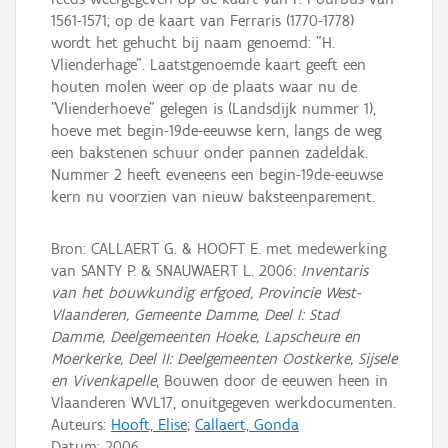
1561-1571; op de kaart van Ferraris (1770-1778)
wordt het gehucht bij naam genoemd: "H.
Vlienderhage". Laatstgenoemde kaart geeft een
houten molen weer op de plaats waar nu de
"Vlienderhoeve" gelegen is (Landsdijk nummer 1),
hoeve met begin-19de-eeuwse kern, langs de weg
een bakstenen schuur onder pannen zadeldak.
Nummer 2 heeft eveneens een begin-19de-eeuwse
kern nu voorzien van nieuw baksteenparement.
Bron: CALLAERT G. & HOOFT E. met medewerking
van SANTY P. & SNAUWAERT L. 2006:
Inventaris
van het bouwkundig erfgoed, Provincie West-
Vlaanderen, Gemeente Damme, Deel I: Stad
Damme, Deelgemeenten Hoeke, Lapscheure en
Moerkerke, Deel II: Deelgemeenten Oostkerke, Sijsele
en Vivenkapelle
, Bouwen door de eeuwen heen in
Vlaanderen WVL17, onuitgegeven werkdocumenten.
Auteurs:
Hooft, Elise
;
Callaert, Gonda
Datum:
2006