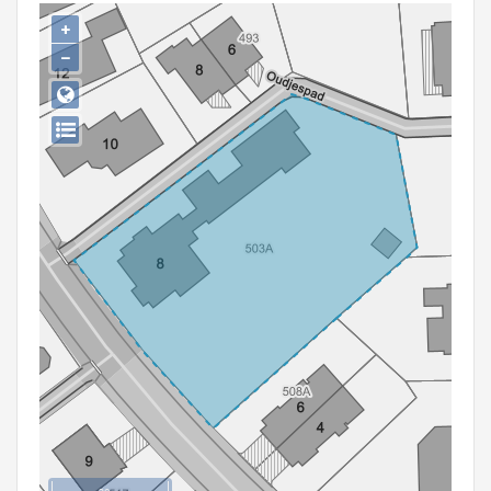
Persoon of collectief
+
−
Downloads
Hergebruik
Aanmelden