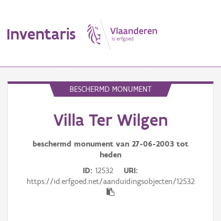
Inventaris
MENU
BESCHERMD MONUMENT
Villa Ter Wilgen
Erfgoedobject
Aanduidingsobject
beschermd monument van
27-06-2003
tot
heden
Waarneming
ID
12532
URI
https://id.erfgoed.net/aanduidingsobjecten/12532
Thema
Gebeurtenis