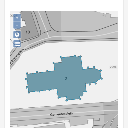
Persoon of collectief
Downloads
+
−
Hergebruik
Aanmelden