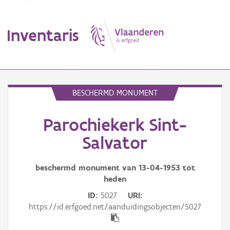
Inventaris
MENU
BESCHERMD MONUMENT
Parochiekerk Sint-
Erfgoedobject
Salvator
Aanduidingsobject
beschermd monument van
13-04-1953
tot
Waarneming
heden
Thema
ID
5027
URI
https://id.erfgoed.net/aanduidingsobjecten/5027
Gebeurtenis