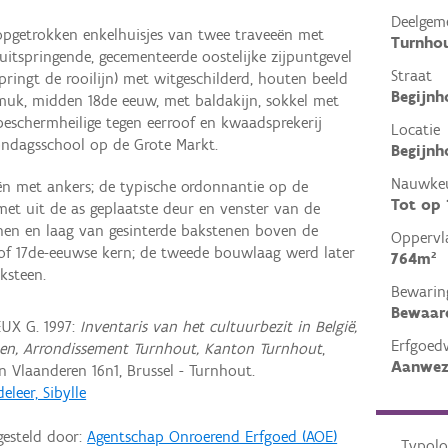
Deelgem
 opgetrokken enkelhuisjes van twee traveeën met
Turnho
uitspringende, gecementeerde oostelijke zijpuntgevel
Straat
ringt de rooilijn) met witgeschilderd, houten beeld
Begijnh
uk, midden 18de eeuw, met baldakijn, sokkel met
 beschermheilige tegen eerroof en kwaadsprekerij
Locatie
ondagsschool op de Grote Markt.
Begijnh
Nauwkeu
n met ankers; de typische ordonnantie op de
Tot op
t uit de as geplaatste deur en venster van de
nen en laag van gesinterde bakstenen boven de
Oppervl
 of 17de-eeuwse kern; de tweede bouwlaag werd later
764m²
ksteen.
Bewarin
Bewaar
UX G. 1997:
Inventaris van het cultuurbezit in België,
Erfgoed
pen, Arrondissement Turnhout, Kanton Turnhout
,
Aanwez
Vlaanderen 16n1, Brussel - Turnhout.
eleer, Sibylle
gesteld door:
Agentschap Onroerend Erfgoed (AOE)
Typolo