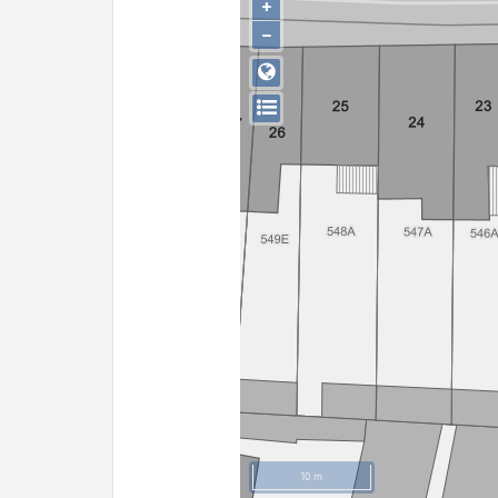
+
−
10 m