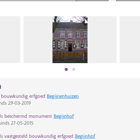
n
d bouwkundig erfgoed
Begijnenhuizen
nds
29-03-2019
ls
beschermd monument
Begijnhof
inds
27-05-2015
ls
vastgesteld bouwkundig erfgoed
Begijnhof