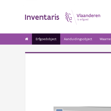
Inventaris
Erfgoedobject
Aanduidingsobject
Waarne