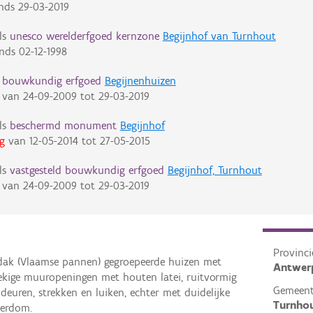
nds
29-03-2019
ls
unesco werelderfgoed kernzone
Begijnhof van Turnhout
inds
02-12-1998
d bouwkundig erfgoed
Begijnenhuizen
van
24-09-2009
tot
29-03-2019
ls
beschermd monument
Begijnhof
g
van
12-05-2014
tot
27-05-2015
ls
vastgesteld bouwkundig erfgoed
Begijnhof, Turnhout
van
24-09-2009
tot
29-03-2019
Provinci
dak (Vlaamse pannen) gegroepeerde huizen met
Antwer
oekige muuropeningen met houten latei, ruitvormig
Gemeen
deuren, strekken en luiken, echter met duidelijke
Turnho
derdom.