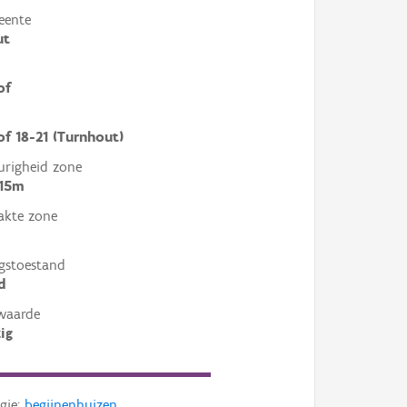
eente
ut
of
of 18-21 (Turnhout)
righeid zone
 15m
akte zone
gstoestand
d
waarde
ig
gie:
begijnenhuizen
,