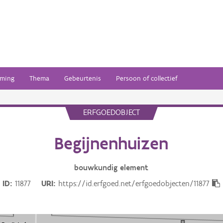
ming
Thema
Gebeurtenis
Persoon of collectief
ERFGOEDOBJECT
Begijnenhuizen
bouwkundig
element
ID
11877
URI
https://id.erfgoed.net/erfgoedobjecten/11877