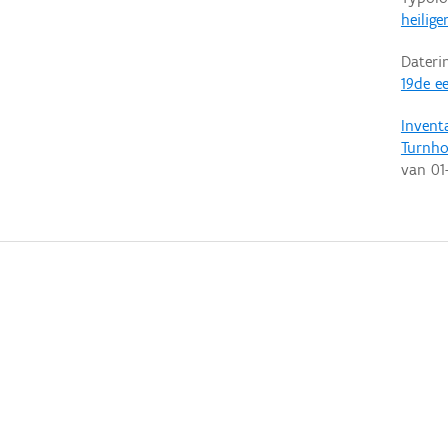
heilig
Dateri
19de e
Invent
Turnh
van
01