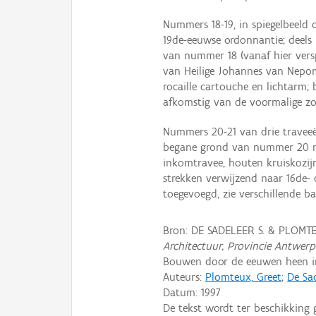
Nummers 18-19, in spiegelbeeld
19de-eeuwse ordonnantie; deels 
van nummer 18 (vanaf hier versp
van Heilige Johannes van Nepom
rocaille cartouche en lichtarm;
afkomstig van de voormalige z
Nummers 20-21 van drie traveeë
begane grond van nummer 20 me
inkomtravee, houten kruiskozij
strekken verwijzend naar 16de-
toegevoegd, zie verschillende ba
Bron: DE SADELEER S. & PLOMTE
Architectuur, Provincie Antwer
Bouwen door de eeuwen heen in 
Auteurs:
Plomteux, Greet
;
De Sad
Datum:
1997
De tekst wordt ter beschikking 