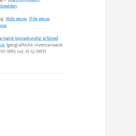
enbeelden
ng:
16de eeuw
,
17de eeuw
,
euw
arisatie bouwkundig erfgoed
out
(geografische inventarisatie:
-07-1995
tot
31-12-1997
)