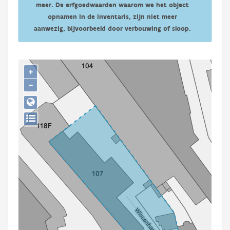
meer. De erfgoedwaarden waarom we het object
Persoon of collectief
opnamen in de inventaris, zijn niet meer
Downloads
aanwezig, bijvoorbeeld door verbouwing of sloop.
Hergebruik
+
Aanmelden
−