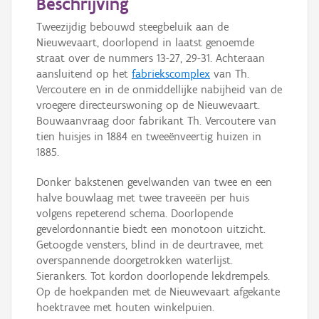
Beschrijving
Tweezijdig bebouwd steegbeluik aan de
Nieuwevaart, doorlopend in laatst genoemde
straat over de nummers 13-27, 29-31. Achteraan
aansluitend op het
fabriekscomplex
van Th.
Vercoutere en in de onmiddellijke nabijheid van de
vroegere directeurswoning op de Nieuwevaart.
Bouwaanvraag door fabrikant Th. Vercoutere van
tien huisjes in 1884 en tweeënveertig huizen in
1885.
Donker bakstenen gevelwanden van twee en een
halve bouwlaag met twee traveeën per huis
volgens repeterend schema. Doorlopende
gevelordonnantie biedt een monotoon uitzicht.
Getoogde vensters, blind in de deurtravee, met
overspannende doorgetrokken waterlijst.
Sierankers. Tot kordon doorlopende lekdrempels.
Op de hoekpanden met de Nieuwevaart afgekante
hoektravee met houten winkelpuien.