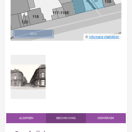
50 m
©
Informatie Vlaanderen
ALGEMEEN
BESCHRIJVING
KENMERKEN