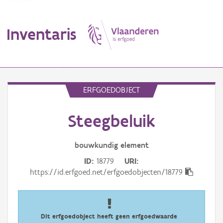
Inventaris
MENU
ERFGOEDOBJECT
Steegbeluik
Erfgoedobject
Aanduidingsobject
bouwkundig
element
ID
18779
URI
Waarneming
https://id.erfgoed.net/erfgoedobjecten/18779
Thema
Gebeurtenis
Dit erfgoedobject heeft geen erfgoedwaarde