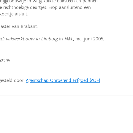
bijgebouwtje in witgekalkte baksteen en pannen
 rechthoekige deurtjes. Erop aansluitend een
ertje afsluit.
aster van Brabant.
oed: vakwerkbouw in Limburg
in
M&L
, mei-juni 2005,
02295
gesteld door:
Agentschap Onroerend Erfgoed (AOE)