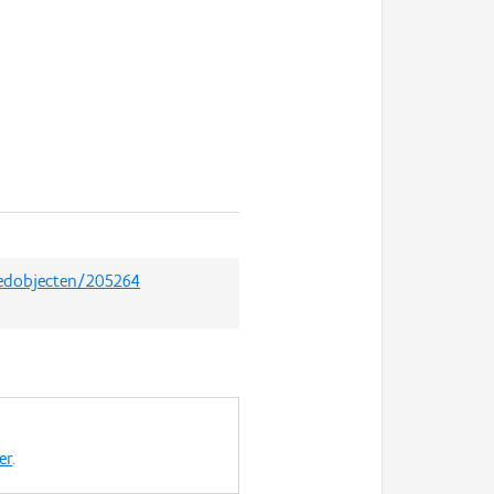
oedobjecten/205264
er
.