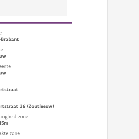
e
-Brabant
te
euw
eente
euw
rtstraat
tstraat 36 (Zoutleeuw)
righeid zone
 15m
akte zone