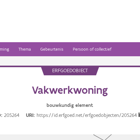
ming
Thema
Gebeurtenis
Persoon of collectief
ERFGOEDOBJECT
Vakwerkwoning
bouwkundig
element
D
205264
URI
https://id.erfgoed.net/erfgoedobjecten/205264