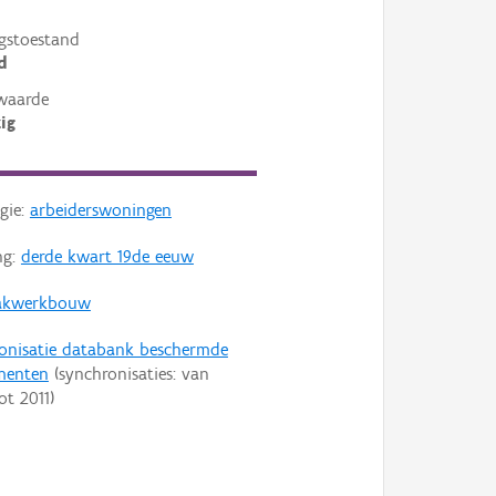
gstoestand
d
waarde
ig
gie:
arbeiderswoningen
ng:
derde kwart 19de eeuw
akwerkbouw
onisatie databank beschermde
enten
(synchronisaties: van
ot
2011
)