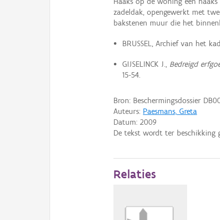
Haaks op de woning een haaks 
zadeldak, opengewerkt met twee
bakstenen muur die het binnenko
BRUSSEL, Archief van het kad
GIJSELINCK J.,
Bedreigd erfg
15-54.
Bron: Beschermingsdossier DB0
Auteurs:
Paesmans, Greta
Datum:
2009
De tekst wordt ter beschikking 
Relaties