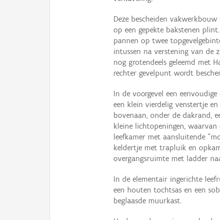
Deze bescheiden vakwerkbouw tel
op een gepekte bakstenen plint
pannen op twee topgevelgebinte
intussen na verstening van de z
nog grotendeels geleemd met H
rechter gevelpunt wordt besch
In de voorgevel een eenvoudige 
een klein vierdelig venstertje e
bovenaan, onder de dakrand, een
kleine lichtopeningen, waarvan
leefkamer met aansluitende "mo
keldertje met trapluik en opkam
overgangsruimte met ladder naa
In de elementair ingerichte lee
een houten tochtsas en een sob
beglaasde muurkast.