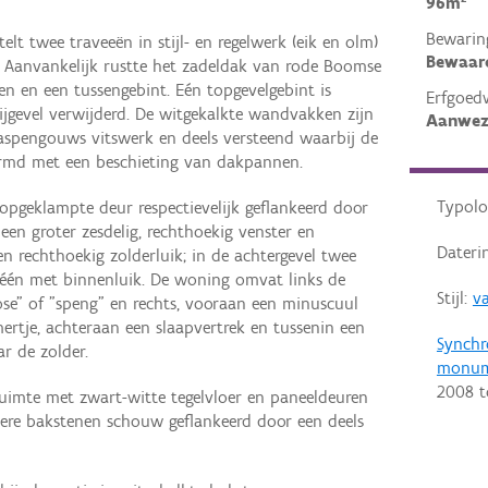
96m²
Bewarin
t twee traveeën in stijl- en regelwerk (eik en olm)
Bewaar
. Aanvankelijk rustte het zadeldak van rode Boomse
n en een tussengebint. Eén topgevelgebint is
Erfgoed
ijgevel verwijderd. De witgekalkte wandvakken zijn
Aanwez
aspengouws vitswerk en deels versteend waarbij de
ermd met een beschieting van dakpannen.
Typolo
opgeklampte deur respectievelijk geflankeerd door
n een groter zesdelig, rechthoekig venster en
Dateri
 rechthoekig zolderluik; in de achtergevel twee
 één met binnenluik. De woning omvat links de
Stijl:
v
se" of "speng" en rechts, vooraan een minuscuul
ertje, achteraan een slaapvertrek en tussenin een
Synchr
r de zolder.
monum
2008
t
fruimte met zwart-witte tegelvloer en paneeldeuren
ere bakstenen schouw geflankeerd door een deels