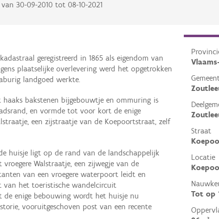
van
30-09-2010
tot
08-10-2021
Provinci
 kadastraal geregistreerd in 1865 als eigendom van
Vlaams
lgens plaatselijke overlevering werd het opgetrokken
Gemeen
aburig landgoed werkte.
Zoutle
 haaks bakstenen bijgebouwtje en ommuring is
Deelgem
tadsrand, en vormde tot voor kort de enige
Zoutle
traatje, een zijstraatje van de Koepoortstraat, zelf
Straat
Koepoo
e huisje ligt op de rand van de landschappelijk
Locatie
t vroegere Walstraatje, een zijwegje van de
Koepoor
tanten van een vroegere waterpoort leidt en
Nauwkeu
van het toeristische wandelcircuit
Tot op
rt de enige bebouwing wordt het huisje nu
storie, vooruitgeschoven post van een recente
Oppervl