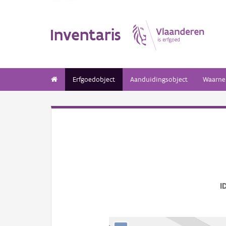
Inventaris
Erfgoedobject
Aanduidingsobject
Waarne
I