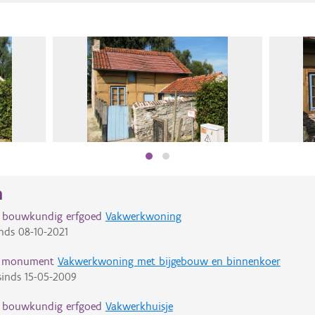
n
d bouwkundig erfgoed
Vakwerkwoning
nds
08-10-2021
d monument
Vakwerkwoning met bijgebouw en binnenkoer
inds
15-05-2009
d bouwkundig erfgoed
Vakwerkhuisje