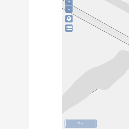
+
−
10 m