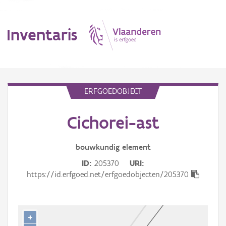
Inventaris
MENU
ERFGOEDOBJECT
Cichorei-ast
Erfgoedobject
Aanduidingsobject
bouwkundig
element
ID
205370
URI
Waarneming
https://id.erfgoed.net/erfgoedobjecten/205370
Thema
Gebeurtenis
+