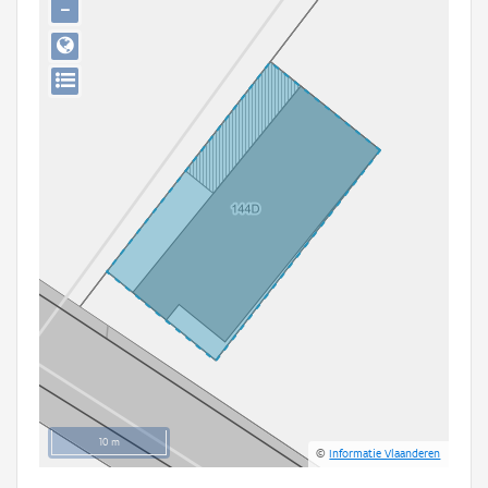
−
Persoon of collectief
Downloads
Hergebruik
Aanmelden
10 m
©
Informatie Vlaanderen