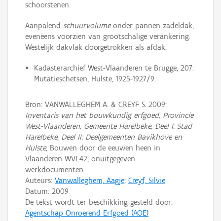
schoorstenen.
Aanpalend
schuurvolume
onder pannen zadeldak,
eveneens voorzien van grootschalige verankering.
Westelijk dakvlak doorgetrokken als afdak.
Kadasterarchief West-Vlaanderen te Brugge, 207:
Mutatieschetsen, Hulste, 1925-1927/9.
Bron: VANWALLEGHEM A. & CREYF S. 2009:
Inventaris van het bouwkundig erfgoed, Provincie
West-Vlaanderen, Gemeente Harelbeke, Deel I: Stad
Harelbeke, Deel II: Deelgemeenten Bavikhove en
Hulste
, Bouwen door de eeuwen heen in
Vlaanderen WVL42, onuitgegeven
werkdocumenten.
Auteurs:
Vanwalleghem, Aagje
;
Creyf, Silvie
Datum:
2009
De tekst wordt ter beschikking gesteld door:
Agentschap Onroerend Erfgoed (AOE)