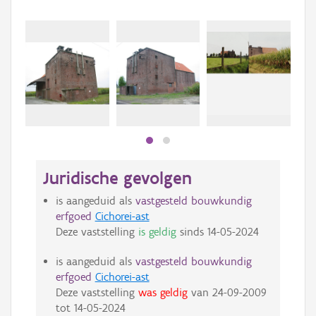
Beki
bee
bee
Juridische gevolgen
is aangeduid als
vastgesteld bouwkundig
erfgoed
Cichorei-ast
Deze vaststelling
is geldig
sinds
14-05-2024
is aangeduid als
vastgesteld bouwkundig
erfgoed
Cichorei-ast
Deze vaststelling
was geldig
van
24-09-2009
tot
14-05-2024