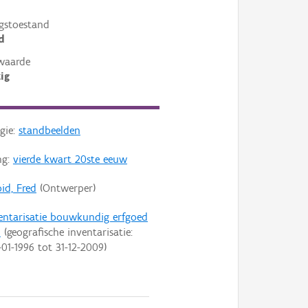
gstoestand
d
waarde
ig
gie:
standbeelden
ng:
vierde kwart 20ste eeuw
oid, Fred
(Ontwerper)
entarisatie bouwkundig erfgoed
n
(geografische inventarisatie:
-01-1996
tot
31-12-2009
)