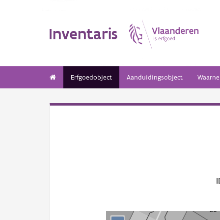
Inventaris
Erfgoedobject
Aanduidingsobject
Waarne
I