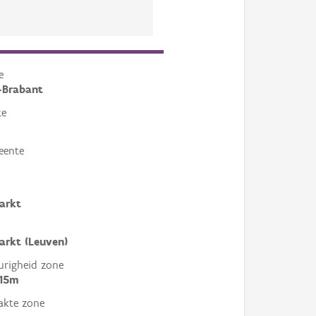
e
-Brabant
te
eente
arkt
rkt (Leuven)
righeid zone
 15m
akte zone