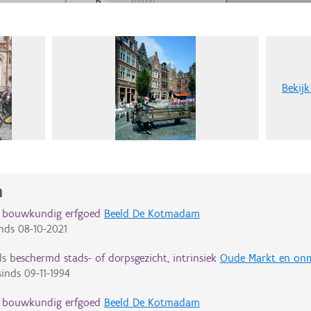
Bekijk
n
d bouwkundig erfgoed
Beeld De Kotmadam
nds
08-10-2021
ls
beschermd stads- of dorpsgezicht, intrinsiek
Oude Markt en onm
inds
09-11-1994
d bouwkundig erfgoed
Beeld De Kotmadam