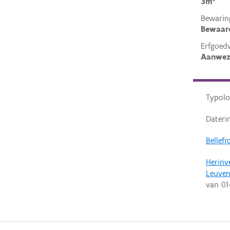
3m²
Bewarin
Bewaar
Erfgoed
Aanwez
Typolo
Dateri
Bellefr
Herinv
Leuve
van
01