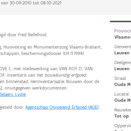
van
30-09-2010
tot
08-10-2021
Provinci
gd door Fred Bellefroid.
Vlaams
Gemeen
ng, Huisvesting en Monumentenzorg Vlaams-Brabant,
Leuven
happen, beschermingsdossier (09.11.1994).
Deelgem
VE C. met medewerking van VAN ROY D., VAN
Leuven
09:
Inventaris van het bouwkundig erfgoed,
Straat
en binnenstad, Herinventarisatie
, Bouwen door de
Oude M
2, onuitgegeven werkdocumenten.
Locatie
elaers, Lydie
Oude Ma
gesteld door:
Agentschap Onroerend Erfgoed (AOE)
Nauwkeu
Tot op
Oppervl