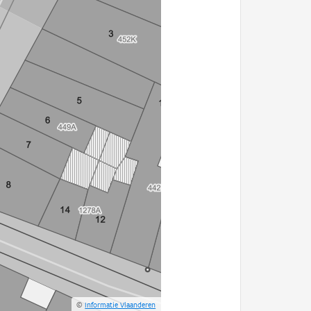
©
Informatie Vlaanderen