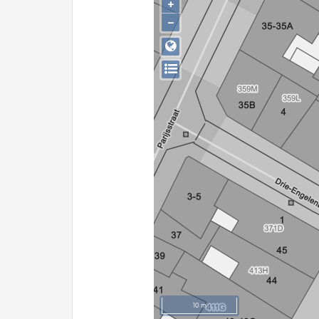
+
−
10 m