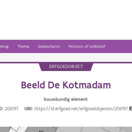
ming
Thema
Gebeurtenis
Persoon of collectief
ERFGOEDOBJECT
Beeld De Kotmadam
bouwkundig
element
D
206197
URI
https://id.erfgoed.net/erfgoedobjecten/206197