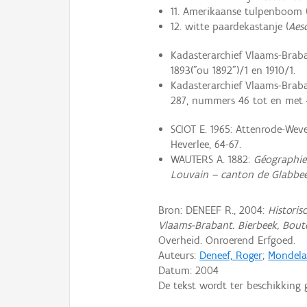
11. Amerikaanse tulpenboom 
12. witte paardekastanje (
Aes
Kadasterarchief Vlaams-Braba
1893("ou 1892")/1 en 1910/1.
Kadasterarchief Vlaams-Braba
287, nummers 46 tot en met 
SCIOT E. 1965: Attenrode-Wever
Heverlee, 64-67.
WAUTERS A. 1882:
Géographie 
Louvain – canton de Glabbe
Bron: DENEEF R., 2004:
Historis
Vlaams-Brabant. Bierbeek, Bout
Overheid. Onroerend Erfgoed.
Auteurs:
Deneef, Roger
;
Mondelae
Datum:
2004
De tekst wordt ter beschikking 