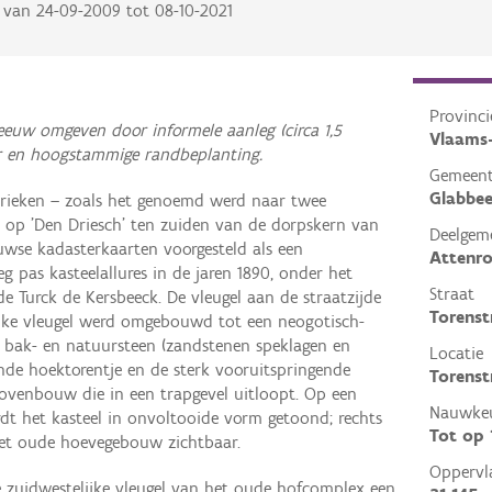
van
24-09-2009
tot
08-10-2021
Provinci
 eeuw omgeven door informele aanleg (circa 1,5
Vlaams
er en hoogstammige randbeplanting.
Gemeen
Glabbe
Grieken – zoals het genoemd werd naar twee
, op 'Den Driesch' ten zuiden van de dorpskern van
Deelgem
uwse kadasterkaarten voorgesteld als een
Attenr
g pas kasteelallures in de jaren 1890, onder het
Straat
e Turck de Kersbeeck. De vleugel aan de straatzijde
Torenst
jke vleugel werd omgebouwd tot een neogotisch-
n bak- en natuursteen (zandstenen speklagen en
Locatie
ronde hoektorentje en de sterk vooruitspringende
Torenst
venbouw die in een trapgevel uitloopt. Op een
Nauwkeu
dt het kasteel in onvoltooide vorm getoond; rechts
Tot op
het oude hoevegebouw zichtbaar.
Oppervl
e zuidwestelijke vleugel van het oude hofcomplex een