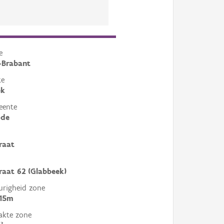
e
-Brabant
te
ek
eente
ode
raat
raat 62 (Glabbeek)
righeid zone
 15m
akte zone