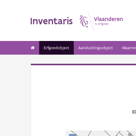
Inventaris
Erfgoedobject
Aanduidingsobject
Waarne
I