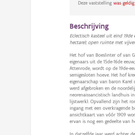
Deze vaststelling
was geldig
Beschrijving
Eclectisch kasteel uit eind 19de
hectare); open ruimte met vijv
Het hof van Boeslinter of van 
eigenaars uit de 15de-16de eeuw
Attenrode, wordt op de 19de-ee
semigesloten hoeve. Het hof kree
eigenaarschap van baron Karel d
werd afgebroken en de noordeli
neorenaissancistisch landhuis i
lijstwerk). Opvallend zijn het 
ingang met een overkragende bo
ansichtkaart van vóór 1909 wor
ervan is nog een gedeelte van 
In datzelfde jaar werd achter d