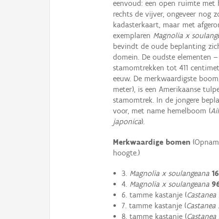
eenvoud: een open ruimte met h
rechts de vijver, ongeveer nog z
kadasterkaart, maar met afgero
exemplaren
Magnolia x soulang
bevindt de oude beplanting zich
domein. De oudste elementen – 
stamomtrekken tot 411 centimete
eeuw. De merkwaardigste boom, 
meter), is een Amerikaanse tul
stamomtrek. In de jongere bep
voor, met name hemelboom (
Ai
japonica
).
Merkwaardige bomen
(Opname
hoogte.)
3.
Magnolia x soulangeana
1
4.
Magnolia x soulangeana
9
6. tamme kastanje (
Castanea 
7. tamme kastanje (
Castanea 
8. tamme kastanje (
Castanea 