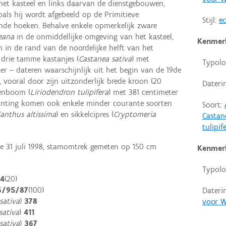
et kasteel en links daarvan de dienstgebouwen,
oals hij wordt afgebeeld op de Primitieve
Stijl:
ec
nde hoeken. Behalve enkele opmerkelijk zware
eana
in de onmiddellijke omgeving van het kasteel,
Kenmer
 in de rand van de noordelijke helft van het
drie tamme kastanjes (
Castanea sativa
) met
Typolo
r – dateren waarschijnlijk uit het begin van de 19de
vooral door zijn uitzonderlijk brede kroon (20
Dateri
penboom (
Liriodendron tulipifera
) met 381 centimeter
lanting komen ook enkele minder courante soorten
Soort:
lanthus altissima
) en sikkelcipres (
Cryptomeria
Castan
tulipif
 31 juli 1998, stamomtrek gemeten op 150 cm
Kenmer
Typolo
64
(20)
6/95/87
(100)
Dateri
sativa
)
378
voor W
sativa
)
411
sativa
)
367