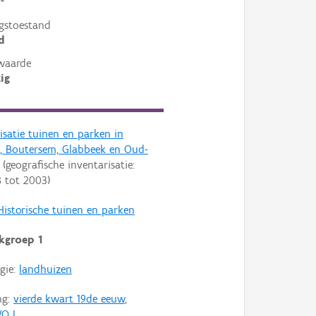
²
gstoestand
d
waarde
ig
isatie tuinen en parken in
k, Boutersem, Glabbeek en Oud-
(geografische inventarisatie:
8
tot
2003
)
Historische tuinen en parken
kgroep 1
gie:
landhuizen
ng:
vierde kwart 19de eeuw
,
O I