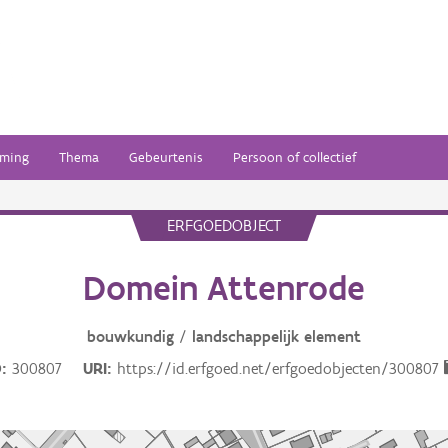
ming
Thema
Gebeurtenis
Persoon of collectief
ERFGOEDOBJECT
Domein Attenrode
bouwkundig
/
landschappelijk
element
D
300807
URI
https://id.erfgoed.net/erfgoedobjecten/300807