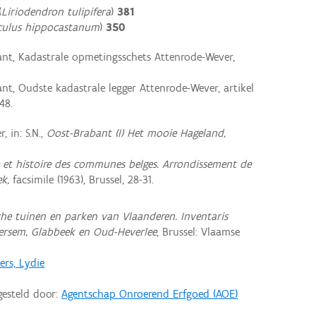
(
Liriodendron tulipifera
)
381
culus hippocastanum
)
350
nt, Kadastrale opmetingsschets Attenrode-Wever,
nt, Oudste kadastrale legger Attenrode-Wever, artikel
48.
, in: S.N.,
Oost-Brabant (I) Het mooie Hageland,
et histoire des communes belges. Arron­dissement de
ek,
facsimile (1963), Brussel, 28-31.
che tuinen en parken van Vlaanderen. Inventaris
ersem, Glabbeek en Oud-Heverlee
, Brussel: Vlaamse
rs, Lydie
gesteld door:
Agentschap Onroerend Erfgoed (AOE)