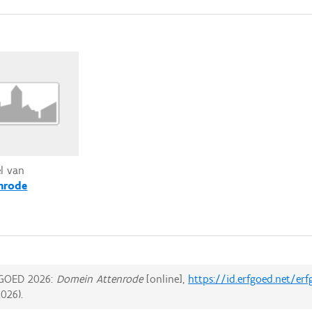
el van
nrode
GOED 2026:
Domein Attenrode
[online],
https://id.erfgoed.net/e
2026
).