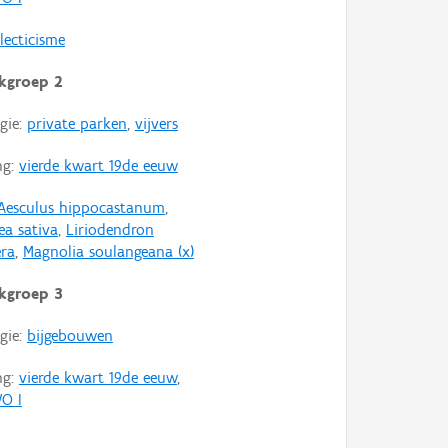
lecticisme
kgroep 2
gie:
private parken
,
vijvers
ng:
vierde kwart 19de eeuw
Aesculus hippocastanum
,
ea sativa
,
Liriodendron
era
,
Magnolia soulangeana (x)
kgroep 3
gie:
bijgebouwen
ng:
vierde kwart 19de eeuw
,
O I