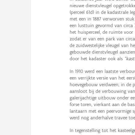
nieuwe dienstvleugel opgetrok
(perceel 61d) in de kadastrale l
met een in 1887 verworven stuk
een lusttuin gevormd van circa 
het huisperceel, de ruimte voor
zodat er van een park van circ
de zuidwestelijke vleugel van 
gebouwde dienstvleugel aanzien
door het kadaster ook als
"kast
In 1910 werd een laatste verbouw
een verrijkte versie van het eer
hoevegebouw verdween; in de p
aansloot bij de verbouwing van
galerijachtige uitbouw onder e
forse toren, vierkant aan de b
lantaarn met een peervormige sp
werd nog anderhalve travee to
In tegenstelling tot het kastee