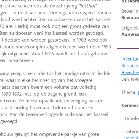
31 145m
ken en verscheen ook de omschrijving
"lusthof"
Bewarin
egger – in de plaats van
"boomgaard en vijver"
. Samen
Bewaar
 land werd achter (ten noordwesten van) het kasteel
70 are. Hierbij moet ook nog een groot gedeelte van
Erfgoed
 (ten zuidoosten van) het kasteel worden gevoegd,
Aanwez
a 1 hectare kon worden gesproken. In 1903 werd ook
het oude hoevecomplex afgebroken en werd de in 1893
lijk uitgebreid. Vanaf 1906 wordt het hoofdgebouw
Inventar
eel"
omschreven.
Bierbee
Heverlee
ing geregistreerd, die tot het huidige uitzicht leidde:
van
199
ste, waarin elke herinnering van het vroegere
laats daarvan kwam een volume dat volledig
Thema:
 1890-1892 met, op de begane grond, een
en terras. De meest opvallende toevoeging was de
Kenmer
asis, achthoekig bovenaan, bekroond door een
its. Aan de tegenoverliggende zijde van het kasteel
Typolo
egevoegd.
Dateri
lgebouw getuigt het omgevende parkje van grote
voor W