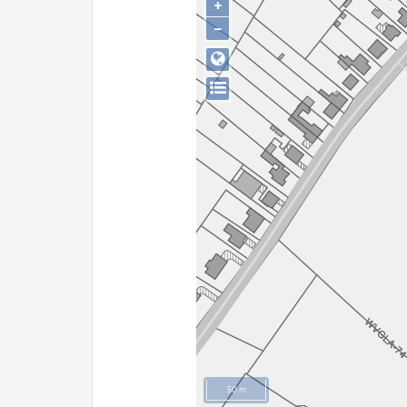
+
−
50 m