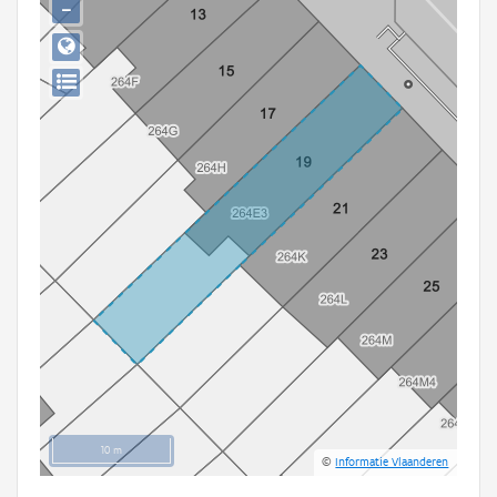
−
Persoon of collectief
Downloads
Hergebruik
Aanmelden
10 m
©
Informatie Vlaanderen