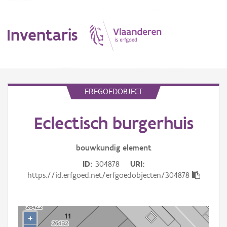
Inventaris
MENU
ERFGOEDOBJECT
Eclectisch burgerhuis
Erfgoedobject
Aanduidingsobject
bouwkundig
element
ID
304878
URI
Waarneming
https://id.erfgoed.net/erfgoedobjecten/304878
Thema
Gebeurtenis
+