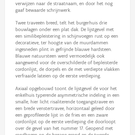
verwijzen naar de straatnaam, en door het nog
gaaf bewaarde schrijnwerk.
Twee traveeën breed, telt het burgerhuis drie
bouwlagen onder een plat dak. De lijstgevel met
een similibepleistering in schijnvoegen rust op een
decoratieve, ter hoogte van de muurdammen
ingesneden plint in gefrijnde blauwe hardsteen.
Blauwe natuursteen werd vermoedelijk ook
aangewend voor de overschilderde of bepleisterde
cordonlijst, de dorpels en de met verdiepte vlakken
verfraaide lateien op de eerste verdieping.
Axiaal opgebouwd toont de lijstgevel de voor het
enkelhuis typerende asymmetrische indeling in een
smalle, hier licht risaliterende toegangstravee en
een brede venstertravee, horizontaal geleed door
een geprofileerde lijst in de fries en een zware
cordonlijst op de eerste verdieping die doorloopt
over de gevel van het nummer 17. Geopend met
rondbogen op de begane grond en de tweede