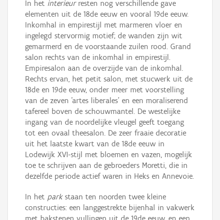
In het
interieur
resten nog verschillende gave
elementen uit de 18de eeuw en vooral 19de eeuw.
Inkomhal in empirestijl met marmeren vloer en
ingelegd stervormig motief; de wanden zijn wit
gemarmerd en de voorstaande zuilen rood. Grand
salon rechts van de inkomhal in empirestijl.
Empiresalon aan de overzijde van de inkomhal.
Rechts ervan, het petit salon, met stucwerk uit de
18de en 19de eeuw, onder meer met voorstelling
van de zeven 'artes liberales' en een moraliserend
tafereel boven de schouwmantel. De westelijke
ingang van de noordelijke vleugel geeft toegang
tot een ovaal theesalon. De zeer fraaie decoratie
uit het laatste kwart van de 18de eeuw in
Lodewijk XVI-stijl met bloemen en vazen, mogelijk
toe te schrijven aan de gebroeders Moretti, die in
dezelfde periode actief waren in Heks en Annevoie.
In het
park
staan ten noorden twee kleine
constructies: een langgestrekte bijenhal in vakwerk
met bakstenen vullingen uit de 19de eeuw, en een