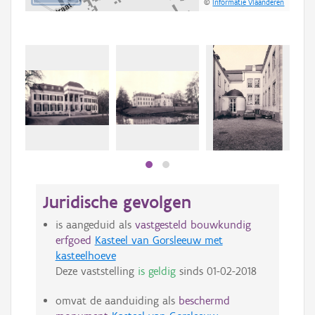
©
Informatie Vlaanderen
Beki
bee
bee
Juridische gevolgen
is aangeduid als
vastgesteld bouwkundig
erfgoed
Kasteel van Gorsleeuw met
kasteelhoeve
Deze vaststelling
is geldig
sinds
01-02-2018
omvat de aanduiding als
beschermd