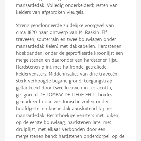
mansardedak. Volledig onderkelderd; resten van
kelders van afgebroken vleugels.
Streng geordonneerde zuidelijke voorgevel van
circa 1820 naar ontwerp van M. Raskin. Elf
traveeën, souterrain en twee bouwlagen onder
mansardedak (leien) met dakkapellen. Hardstenen
hoekbanden; onder de geprofileerde kroonlijst een
mergelstenen en daaronder een hardstenen lijst.
Hardstenen plint met halfronde, getraliede
keldervensters. Middenrisaliet van drie traveeën;
sterk verhoogde begane grond; toegangstrap
geflankeerd door twee leeuwen in terracotta,
gesigneerd DE TOMBAY DE LIEGE FECIT; bordes
gemarkeerd door vier Ionische zuilen onder
hoofdgestel en koepeldak aansluitend bij het
mansardedak. Rechthoekige vensters met luiken;
op de eerste bouwlaag, hardstenen latei met
druiplijst, met elkaar verbonden door een
mergelstenen band; hardstenen onderdorpel; op de