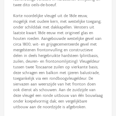
twee dito oeils-de-boeuf.
Korte noordelijke vleugel uit de 18de eeuw,
mogelijk met oudere kern, met westelijke toegang;
onder schilddak met dakkapellen. Vensters uit
laatste kwart 18de eeuw met origineel glas en
houten roeden. Aangebouwde westelijke gevel van
circa 1800; wit- en grijsgecementeerde gevel met
mergelstenen frontonvulling en constructieve
delen in deels hergebruikte hardsteen (plintbasis,
zuilen, deuren- en frontonomlijsting). Vleugeldeur
tussen twee Toscaanse zuilen op vierkante basis;
deze schragen een balkon met ijzeren balustrade,
toegankelijk via een rondboogvleugeldeur. De
siervazen aan weerszijde van het fronton doen
ook dienst als schouwen. Aan de zuidzijde van
deze vleugel een ronde uitbouw van één bouwlaag
onder koepelvormig dak; een vergelijkbare
uitbouw aan de noordzijde is afgebroken.