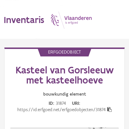
Inventaris
MENU
ERFGOEDOBJECT
Kasteel van Gorsleeuw
Erfgoedobject
met kasteelhoeve
Aanduidingsobject
bouwkundig
element
Waarneming
ID
31874
URI
Thema
https://id.erfgoed.net/erfgoedobjecten/31874
Gebeurtenis