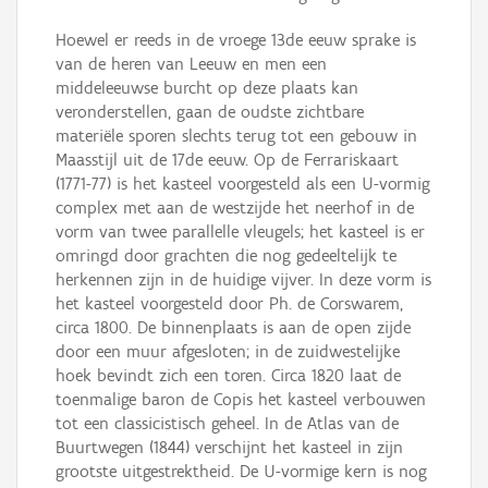
Hoewel er reeds in de vroege 13de eeuw sprake is
van de heren van Leeuw en men een
middeleeuwse burcht op deze plaats kan
veronderstellen, gaan de oudste zichtbare
materiële sporen slechts terug tot een gebouw in
Maasstijl uit de 17de eeuw. Op de Ferrariskaart
(1771-77) is het kasteel voorgesteld als een U-vormig
complex met aan de westzijde het neerhof in de
vorm van twee parallelle vleugels; het kasteel is er
omringd door grachten die nog gedeeltelijk te
herkennen zijn in de huidige vijver. In deze vorm is
het kasteel voorgesteld door Ph. de Corswarem,
circa 1800. De binnenplaats is aan de open zijde
door een muur afgesloten; in de zuidwestelijke
hoek bevindt zich een toren. Circa 1820 laat de
toenmalige baron de Copis het kasteel verbouwen
tot een classicistisch geheel. In de Atlas van de
Buurtwegen (1844) verschijnt het kasteel in zijn
grootste uitgestrektheid. De U-vormige kern is nog