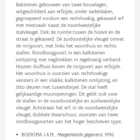
Bakstenen gebouwen van twee bouwlagen,
witgeschilderd aan erfzijde, onder zadeldaken,
gegroepeerd rondom een rechthoekig, gekasseid erf
met mestvaalt naast de noordwestelijke
stalvleugel. Ook de ruimte tussen de hoeve en de
straat is gekasseid. De zuidoostelijke vleugel omvat
de inrijpoort, met links het woonhuis en rechts
stallen. Rondboogpoort in een kalkstenen
omlijsting met negblokken in regelmatig verband.
Houten duifhuis boven de inrijpoort aan erfzijde.
Het woonhuis is voorzien van rechthoekige
vensters in een vlakke, kalkstenen omlijsting, en
dito deuren met tussendorpel. De stal heeft
gelijkaardige muuropeningen. Dit geldt ook voor
de stallen in de noordoostelijke en zuidwestelijke
vleugel. Achteraan het erf, in de noordwestelijke
vleugel, dubbele dwarschuur, voorzien van twee
rondboogpoorten van het hoger beschreven type.
BOERSMA J.A.M.,
Meegedeelde gegevens
. 1996.