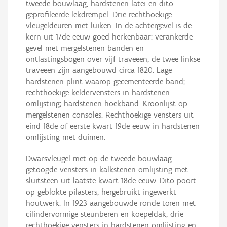
tweede bouwlaag, hardstenen latei en dito
geprofileerde lekdrempel. Drie rechthoekige
vleugeldeuren met luiken. In de achtergevel is de
kern uit 17de eeuw goed herkenbaar: verankerde
gevel met mergelstenen banden en
ontlastingsbogen over vijf traveeën; de twee linkse
traveeën zijn aangebouwd circa 1820. Lage
hardstenen plint waarop gecementeerde band;
rechthoekige keldervensters in hardstenen
omlijsting; hardstenen hoekband. Kroonlijst op
mergelstenen consoles. Rechthoekige vensters uit
eind 18de of eerste kwart 19de eeuw in hardstenen
omlijsting met duimen.
Dwarsvleugel met op de tweede bouwlaag
getoogde vensters in kalkstenen omlijsting met
sluitsteen uit laatste kwart 18de eeuw. Dito poort
op geblokte pilasters; hergebruikt ingewerkt
houtwerk. In 1923 aangebouwde ronde toren met
cilindervormige steunberen en koepeldak; drie
rechthoekige vensters in hardstenen omlijsting en