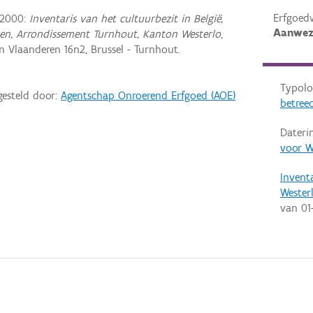
Erfgoed
 2000:
Inventaris van het cultuurbezit in België,
Aanwez
pen, Arrondissement Turnhout, Kanton Westerlo
,
Vlaanderen 16n2, Brussel - Turnhout.
Typolo
gesteld door:
Agentschap Onroerend Erfgoed (AOE)
betreed
Dateri
voor W
Invent
Wester
van
01