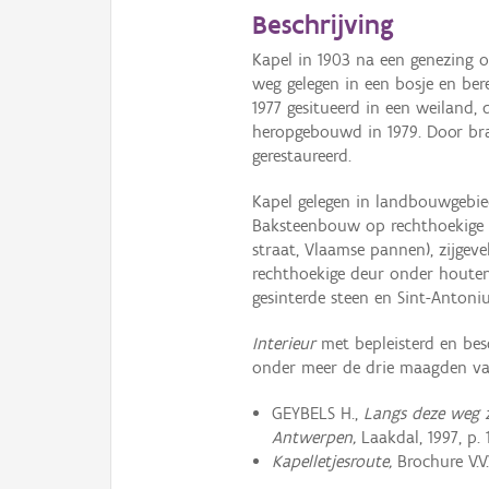
Beschrijving
Kapel in 1903 na een genezing o
weg gelegen in een bosje en ber
1977 gesitueerd in een weiland,
heropgebouwd in 1979. Door bra
gerestaureerd.
Kapel gelegen in landbouwgebi
Baksteenbouw op rechthoekige p
straat, Vlaamse pannen), zijgeve
rechthoekige deur onder houten
gesinterde steen en Sint-Antoniu
Interieur
met bepleisterd en besc
onder meer de drie maagden va
GEYBELS H.,
Langs deze weg z
Antwerpen,
Laakdal, 1997, p. 
Kapelletjesroute,
Brochure V.V.