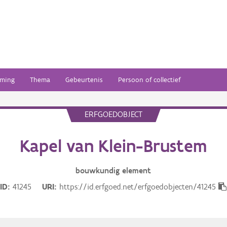
ming
Thema
Gebeurtenis
Persoon of collectief
ERFGOEDOBJECT
Kapel van Klein-Brustem
bouwkundig
element
ID
41245
URI
https://id.erfgoed.net/erfgoedobjecten/41245