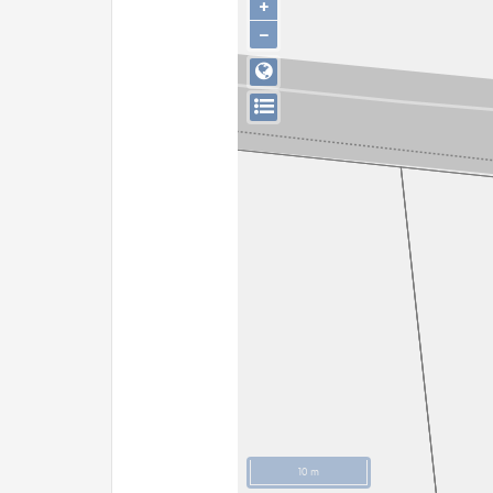
+
−
10 m