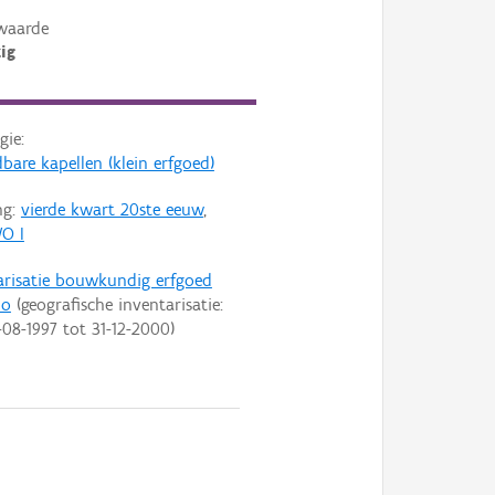
waarde
ig
gie:
bare kapellen (klein erfgoed)
ng:
vierde kwart 20ste eeuw
,
O I
arisatie bouwkundig erfgoed
lo
(geografische inventarisatie:
-08-1997
tot
31-12-2000
)