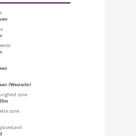
e
pen
te
o
eente
o
sen
sen (Westerlo)
righeid zone
 15m
akte zone
gstoestand
d