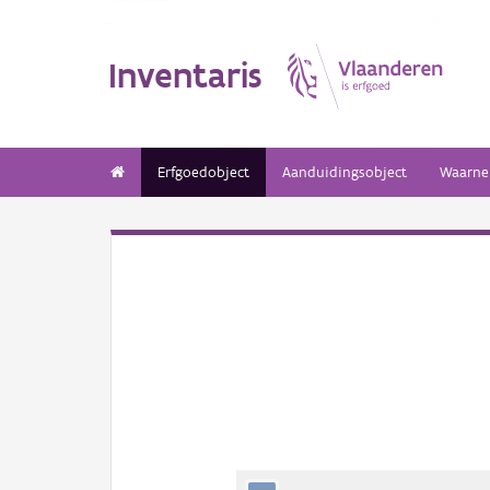
Inventaris
Erfgoedobject
Aanduidingsobject
Waarne