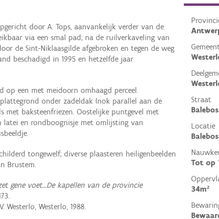
Provinci
pgericht door A. Tops, aanvankelijk verder van de
Antwer
eikbaar via een smal pad; na de ruilverkaveling van
Gemeen
 door de Sint-Niklaasgilde afgebroken en tegen de weg
Westerl
nd beschadigd in 1995 en hetzelfde jaar
Deelgem
Westerl
ed op een met meidoorn omhaagd perceel.
Straat
lattegrond onder zadeldak (nok parallel aan de
Balebos
ls met baksteenfriezen. Oostelijke puntgevel met
 latei en rondboognisje met omlijsting van
Locatie
sbeeldje.
Balebos
Nauwkeu
hilderd tongewelf; diverse plaasteren heiligenbeelden
Tot op
n Brustem.
Oppervl
et gene voet...De kapellen van de provincie
34m²
173.
Bewarin
V. Westerlo, Westerlo, 1988.
Bewaar