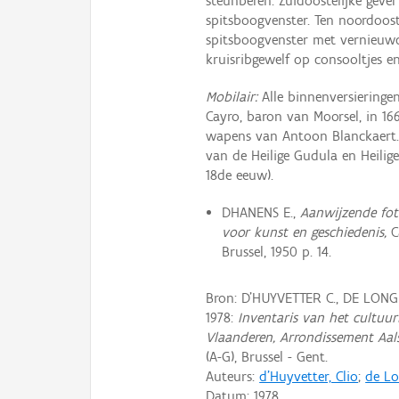
steunberen. Zuidoostelijke geve
spitsboogvenster. Ten noordoost
spitsboogvenster met vernieuw
kruisribgewelf op consooltjes e
Mobilair:
Alle binnenversiering
Cayro, baron van Moorsel, in 1
wapens van Antoon Blanckaert. T
van de Heilige Gudula en Heilig
18de eeuw).
DHANENS E.,
Aanwijzende fot
voor kunst en geschiedenis,
Ca
Brussel, 1950 p. 14.
Bron: D'HUYVETTER C., DE LONG
1978:
Inventaris van het cultuurb
Vlaanderen, Arrondissement Aal
(A-G), Brussel - Gent.
Auteurs:
d'Huyvetter, Clio
;
de Lo
Datum:
1978