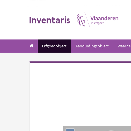
Inventaris
Erfgoedobject
Aanduidingsobject
Waarne