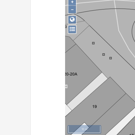
+
−
10 m