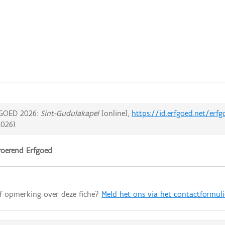
GOED 2026:
Sint-Gudulakapel
[online],
https://id.erfgoed.net/erf
2026
).
oerend Erfgoed
of opmerking over deze fiche?
Meld het ons via het contactformuli