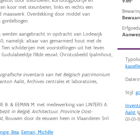
l gestut door steunberen; korfboogpoortje en
91m²
en koor met steunberen, links en rechts een
Bewarin
d maaswerk. Overdekking door middel van
Bewaar
n gordelbogen.
Erfgoed
en werden aangebracht in opdracht van Lodewijk
Aanwez
660, namelijk: altaar van gemarmerd hout met de
ien schilderijen met voorstellingen uit het leven
e Gudulabeeldje (18de eeuw), Christusbeeld (palmhout,
Typolo
kapell
ografische inventaris van het Belgisch patrimonium
Dateri
nton Aalst, Archives centrales et laboratoires,
Stijl:
go
IE B. & EEMAN M. met medewerking van LINTERS A.
Invent
ezit in België, Architectuur, Provincie Oost-
Aalst
(g
st
, Bouwen door de eeuwen heen in Vlaanderen 5n1
01-01-1
ngie, Bea
;
Eeman, Michèle