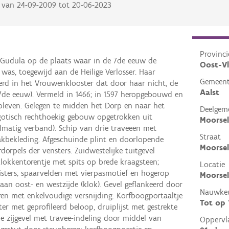
van
24-09-2009
tot
20-06-2023
Provinci
 Gudula op de plaats waar in de 7de eeuw de
Oost-V
 was, toegewijd aan de Heilige Verlosser. Haar
Gemeen
erd in het Vrouwenklooster dat door haar nicht, de
Aalst
 (7de eeuw). Vermeld in 1466; in 1597 heropgebouwd en
bleven. Gelegen te midden het Dorp en naar het
Deelgem
gotisch rechthoekig gebouw opgetrokken uit
Moorsel
elmatig verband). Schip van drie traveeën met
Straat
 dakbekleding. Afgeschuinde plint en doorlopende
Moorse
orpels der vensters. Zuidwestelijke tuitgevel
klokkentorentje met spits op brede kraagsteen;
Locatie
gisters; spaarvelden met vierpasmotief en hogerop
Moorsel
an oost- en westzijde (klok). Gevel geflankeerd door
Nauwkeu
ren met enkelvoudige versnijding. Korfboogportaaltje
Tot op
r met geprofileerd beloop, druiplijst met gestrekte
de zijgevel met travee-indeling door middel van
Oppervl