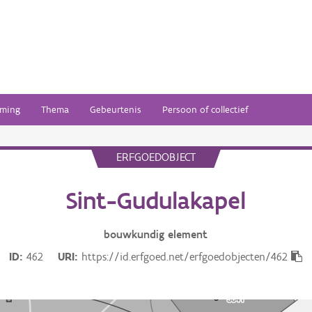
ming
Thema
Gebeurtenis
Persoon of collectief
ERFGOEDOBJECT
Sint-Gudulakapel
bouwkundig
element
ID
462
URI
https://id.erfgoed.net/erfgoedobjecten/462