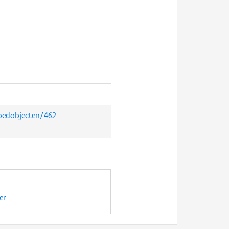
goedobjecten/462
er
.