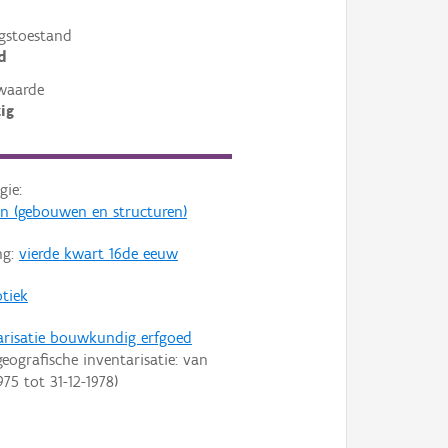
gstoestand
d
waarde
ig
gie:
en (gebouwen en structuren)
ng:
vierde kwart 16de eeuw
tiek
arisatie bouwkundig erfgoed
eografische inventarisatie: van
975
tot
31-12-1978
)