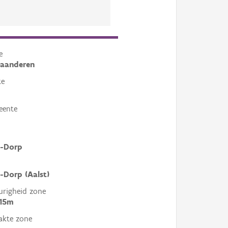
e
laanderen
te
eente
l-Dorp
-Dorp (Aalst)
righeid zone
 15m
akte zone