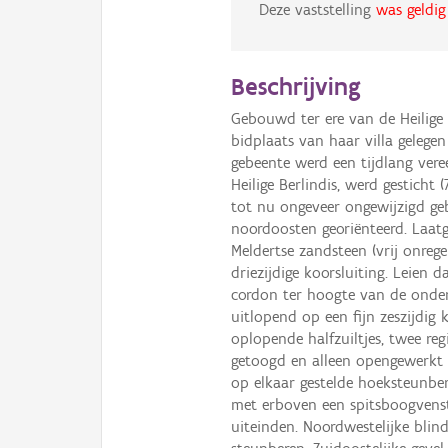
Deze vaststelling
was geldig
Beschrijving
Gebouwd ter ere van de Heilige
bidplaats van haar villa gelegen
gebeente werd een tijdlang vere
Heilige Berlindis, werd gesticht
tot nu ongeveer ongewijzigd ge
noordoosten georiënteerd. Laat
Meldertse zandsteen (vrij onreg
driezijdige koorsluiting. Leien
cordon ter hoogte van de onderd
uitlopend op een fijn zeszijdig 
oplopende halfzuiltjes, twee re
getoogd en alleen opengewerkt a
op elkaar gestelde hoeksteunbe
met erboven een spitsboogvenste
uiteinden. Noordwestelijke blin