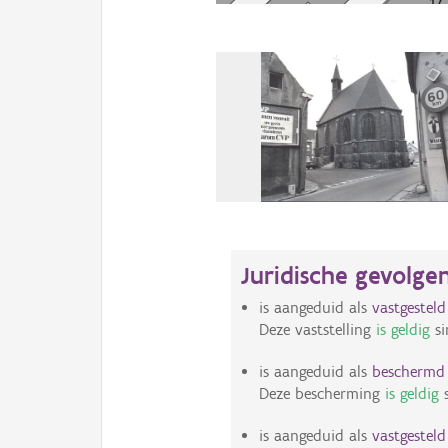
Juridische gevolge
is aangeduid als
vastgestel
Deze vaststelling
is geldig
si
is aangeduid als
bescherm
Deze bescherming
is geldig
s
is aangeduid als
vastgestel