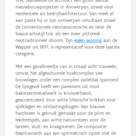
1914, realiseerde de architect een groot aantal
nieuwbouwprojecten in Antwerpen, zowel voor
residentiële als bedrijfsarchitectuur. Van meet af
aan paste hij in zijn ontwerpen simultaan zowel
de conventionele neoclassicistische en later de
beaux-artsstijl toe, als een meer pittoresk
neotraditioneel idioom. Zijn
eigen woning
aan de
Wapper uit 1897, is representatief voor deze laatste
categorie.
Met een gevelbreedte van in totaal acht traveeën,
omvat het afgeschuinde hoekcomplex vier
bouwlagen onder een complex zadeldak (pannen).
De lijstgevel heeft een parement uit rood
baksteenmetselwerk in kruisverband,
geaccentueerd door witte Silezische brikken voor
speklagen en ontlastingsbogen. Van blauwe
hardsteen is gebruik gemaakt voor de plint en
lekdrempels, van witte natuursteen voor de
lateien, sluit- en kraagstenen. De compositie
beantwoordt aan een symmetrisch opzet met de