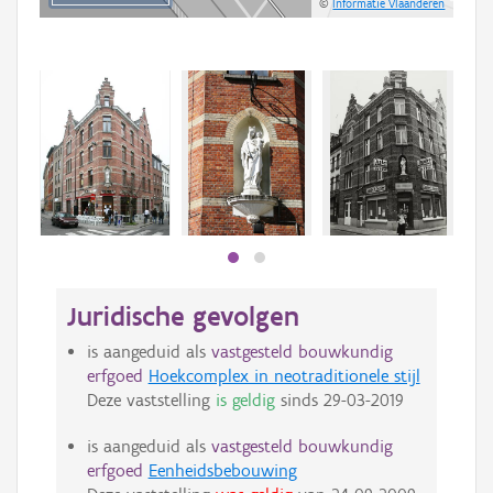
©
Informatie Vlaanderen
Beki
bee
bee
Juridische gevolgen
is aangeduid als
vastgesteld bouwkundig
erfgoed
Hoekcomplex in neotraditionele stijl
Deze vaststelling
is geldig
sinds
29-03-2019
is aangeduid als
vastgesteld bouwkundig
erfgoed
Eenheidsbebouwing