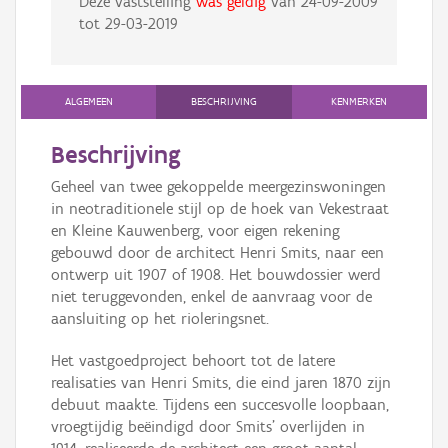
Deze vaststelling
was geldig
van
24-09-2009
tot
29-03-2019
ALGEMEEN
BESCHRIJVING
KENMERKEN
Beschrijving
Geheel van twee gekoppelde meergezinswoningen
in neotraditionele stijl op de hoek van Vekestraat
en Kleine Kauwenberg, voor eigen rekening
gebouwd door de architect Henri Smits, naar een
ontwerp uit 1907 of 1908. Het bouwdossier werd
niet teruggevonden, enkel de aanvraag voor de
aansluiting op het rioleringsnet.
Het vastgoedproject behoort tot de latere
realisaties van Henri Smits, die eind jaren 1870 zijn
debuut maakte. Tijdens een succesvolle loopbaan,
vroegtijdig beëindigd door Smits' overlijden in