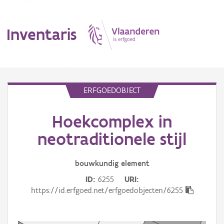
Inventaris
MENU
ERFGOEDOBJECT
Hoekcomplex in
Erfgoedobject
neotraditionele stijl
Aanduidingsobject
bouwkundig
element
Waarneming
ID
6255
URI
Thema
https://id.erfgoed.net/erfgoedobjecten/6255
Gebeurtenis