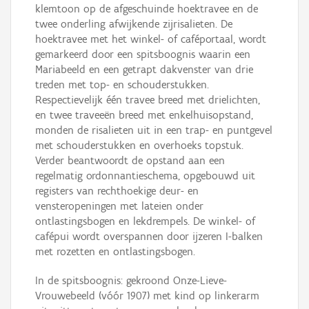
klemtoon op de afgeschuinde hoektravee en de
twee onderling afwijkende zijrisalieten. De
hoektravee met het winkel- of caféportaal, wordt
gemarkeerd door een spitsboognis waarin een
Mariabeeld en een getrapt dakvenster van drie
treden met top- en schouderstukken.
Respectievelijk één travee breed met drielichten,
en twee traveeën breed met enkelhuisopstand,
monden de risalieten uit in een trap- en puntgevel
met schouderstukken en overhoeks topstuk.
Verder beantwoordt de opstand aan een
regelmatig ordonnantieschema, opgebouwd uit
registers van rechthoekige deur- en
vensteropeningen met lateien onder
ontlastingsbogen en lekdrempels. De winkel- of
cafépui wordt overspannen door ijzeren I-balken
met rozetten en ontlastingsbogen.
In de spitsboognis: gekroond Onze-Lieve-
Vrouwebeeld (vóór 1907) met kind op linkerarm