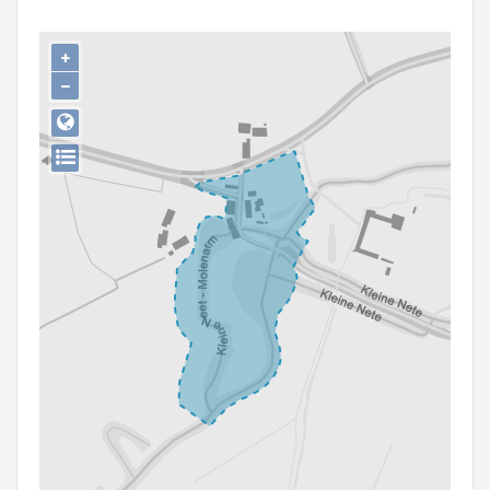
Persoon of collectief
+
Downloads
−
Hergebruik
Aanmelden