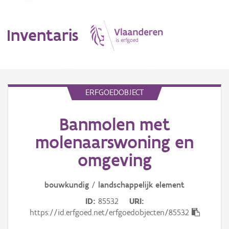
Inventaris
MENU
ERFGOEDOBJECT
Banmolen met
Erfgoedobject
molenaarswoning en
Aanduidingsobject
omgeving
Waarneming
bouwkundig
/
landschappelijk
element
Thema
ID
85532
URI
https://id.erfgoed.net/erfgoedobjecten/85532
Gebeurtenis