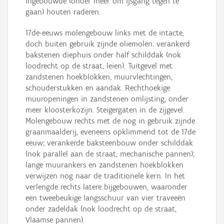
ingebouwde (onder meer om ijsgang tegen te
gaan) houten raderen.
17de-eeuws molengebouw links met de intacte,
doch buiten gebruik zijnde oliemolen: verankerd
bakstenen diephuis onder half schilddak (nok
loodrecht op de straat, leien). Tuitgevel met
zandstenen hoekblokken, muurvlechtingen,
schouderstukken en aandak. Rechthoekige
muuropeningen in zandstenen omlijsting, onder
meer kloosterkozijn. Steigergaten in de zijgevel.
Molengebouw rechts met de nog in gebruik zijnde
graanmaalderij, eveneens opklimmend tot de 17de
eeuw; verankerde baksteenbouw onder schilddak
(nok parallel aan de straat, mechanische pannen);
lange muurankers en zandstenen hoekblokken
verwijzen nog naar de traditionele kern. In het
verlengde rechts latere bijgebouwen, waaronder
een tweebeukige langsschuur van vier traveeën
onder zadeldak (nok loodrecht op de straat,
Vlaamse pannen).