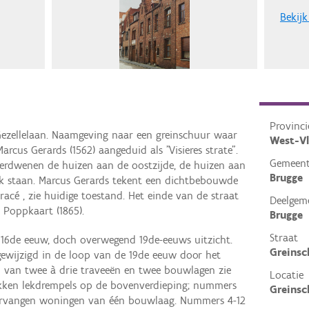
Bekijk
Provinci
ezellelaan. Naamgeving naar een greinschuur waar
West-V
arcus Gerards (1562) aangeduid als "Visieres strate".
Gemeen
verdwenen de huizen aan de oostzijde, de huizen aan
Brugge
jk staan. Marcus Gerards tekent een dichtbebouwde
racé , zie huidige toestand. Het einde van de straat
Deelgem
 Poppkaart (1865).
Brugge
Straat
6de eeuw, doch overwegend 19de-eeuws uitzicht.
Greinsc
gewijzigd in de loop van de 19de eeuw door het
van twee à drie traveeën en twee bouwlagen zie
Locatie
kken lekdrempels op de bovenverdieping; nummers
Greinsc
ervangen woningen van één bouwlaag. Nummers 4-12