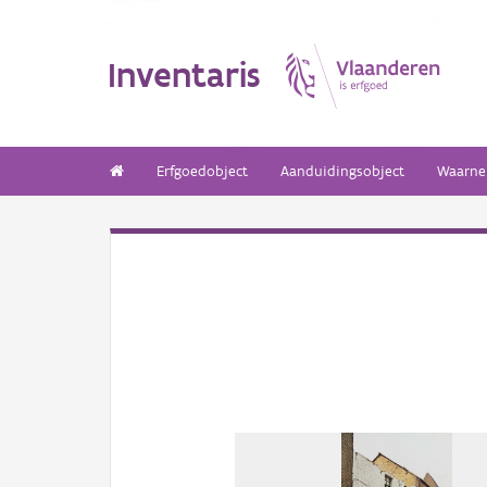
Inventaris
Erfgoedobject
Aanduidingsobject
Waarne