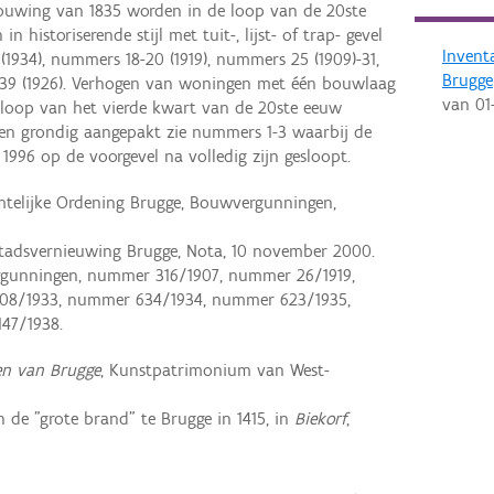
ouwing van 1835 worden in de loop van de 20ste
historiserende stijl met tuit-, lijst- of trap- gevel
Invent
1934), nummers 18-20 (1919), nummers 25 (1909)-31,
Brugge
39 (1926). Verhogen van woningen met één bouwlaag
van
01
e loop van het vierde kwart van de 20ste eeuw
n grondig aangepakt zie nummers 1-3 waarbij de
1996 op de voorgevel na volledig zijn gesloopt.
mtelijke Ordening Brugge, Bouwvergunningen,
tadsvernieuwing Brugge, Nota, 10 november 2000.
rgunningen, nummer 316/1907, nummer 26/1919,
08/1933, nummer 634/1934, nummer 623/1935,
47/1938.
en van Brugge
, Kunstpatrimonium van West-
de "grote brand" te Brugge in 1415, in
Biekorf
,