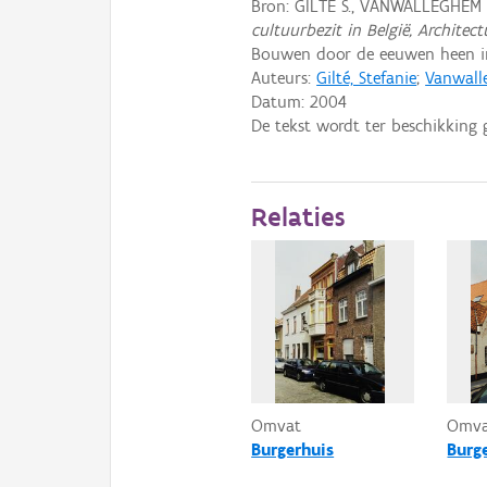
Bron: GILTÉ S., VANWALLEGHEM
cultuurbezit in België, Architec
Bouwen door de eeuwen heen in 
Auteurs:
Gilté, Stefanie
;
Vanwall
Datum:
2004
De tekst wordt ter beschikking 
Relaties
Omvat
Omv
Burgerhuis
Burg