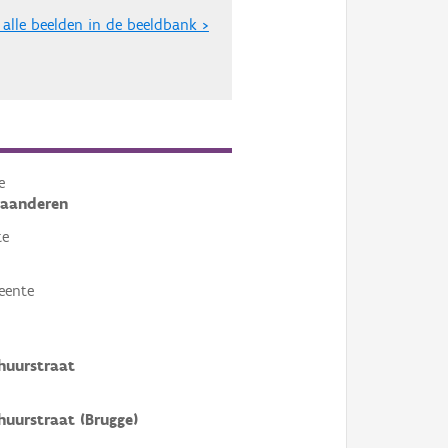
 alle beelden in de beeldbank >
e
laanderen
te
eente
huurstraat
huurstraat (Brugge)