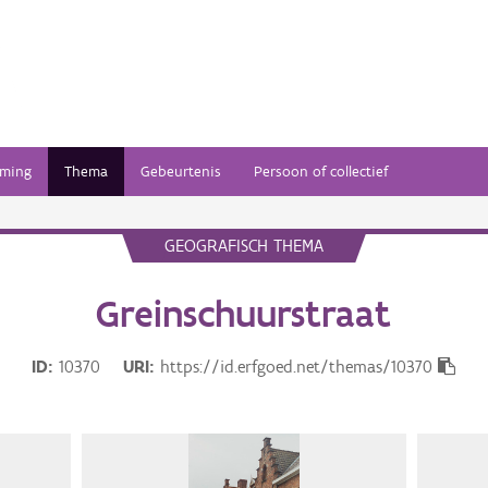
ming
Thema
Gebeurtenis
Persoon of collectief
GEOGRAFISCH THEMA
Greinschuurstraat
ID
10370
URI
https://id.erfgoed.net/themas/10370