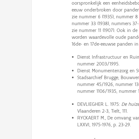
oorspronkelijk een eenheidsbeb
eeuw onderbroken door panden in 
zie nummer 6 (1935), nummer 8 (
nummer 33 (1938), nummers 37-
zie nummer 11 (1907). Ook in d
worden waardevolle oude pande
16de- en 17de-eeuwse panden in 
Dienst Infrastructuur en Rui
nummer 2003/1995.
Dienst Monumentenzorg en S
Stadsarchief Brugge, Bouwve
nummer 45/1926, nummer 13
nummer 1106/1935, nummer 1
DEVLIEGHER L. 1975:
De huiz
Vlaanderen 2-3, Tielt, 111.
RYCKAERT M., De omvang van 
LXXVI, 1975-1976, p. 23-29.