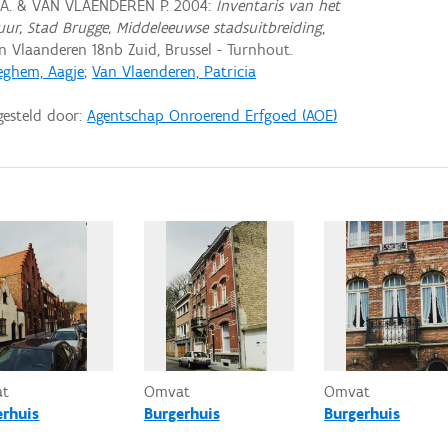
 A. & VAN VLAENDEREN P. 2004:
Inventaris van het
tuur, Stad Brugge, Middeleeuwse stadsuitbreiding
,
Vlaanderen 18nb Zuid, Brussel - Turnhout.
eghem, Aagje
;
Van Vlaenderen, Patricia
gesteld door:
Agentschap Onroerend Erfgoed (AOE)
at
Omvat
Omvat
erhuis
Burgerhuis
Burgerhuis