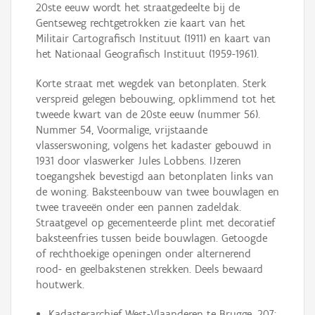
20ste eeuw wordt het straatgedeelte bij de
Gentseweg rechtgetrokken zie kaart van het
Militair Cartografisch Instituut (1911) en kaart van
het Nationaal Geografisch Instituut (1959-1961).
Korte straat met wegdek van betonplaten. Sterk
verspreid gelegen bebouwing, opklimmend tot het
tweede kwart van de 20ste eeuw (nummer 56).
Nummer 54, Voormalige, vrijstaande
vlasserswoning, volgens het kadaster gebouwd in
1931 door vlaswerker Jules Lobbens. IJzeren
toegangshek bevestigd aan betonplaten links van
de woning. Baksteenbouw van twee bouwlagen en
twee traveeën onder een pannen zadeldak.
Straatgevel op gecementeerde plint met decoratief
baksteenfries tussen beide bouwlagen. Getoogde
of rechthoekige openingen onder alternerend
rood- en geelbakstenen strekken. Deels bewaard
houtwerk.
Kadasterarchief West-Vlaanderen te Brugge, 207: