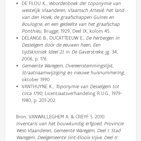
DE FLOU K.,
Woordenboek der toponymie van
westelijk Vlaanderen, Vlaamsch Artesië, het land
van den Hoek, de graafschappen Guines en
Boulogne, en een gedeelte van het graafschap
Ponthieu
, Brugge, 1929, Deel IX, kolom 45.
DELANGE B., DUCATTEEUW E.,
De herbergen in
Desselgem door de eeuwen heen, Een
tijdskroniek (deel 2)
, in
De Gaverstreke
, jg. 34,
2006, p. 176.
Gemeente Waregem, Overeenstemmingslijst,
Straatnaamwijziging en nieuwe huisnummering
,
oktober 1990.
VANTHUYNE K.,
Toponymie van Desselgem tot
circa 1790
, Licentiaatsverhandeling R.U.G., 1979-
1980, p. 201-202.
Bron: VANWALLEGHEM A. & CREYF S. 2010:
Inventaris van het bouwkundig erfgoed, Provincie
West-Vlaanderen, Gemeente Waregem, Deel I: Stad
Waregem, Deelgemeente Sint-Eloois-Vijve, Deel II: