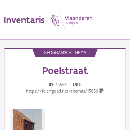
Inventaris
MENU
GEOGRAFISCH THEMA
Poelstraat
Erfgoedobject
Aanduidingsobject
ID
15656
URI
https://id.erfgoed.net/themas/15656
Waarneming
Thema
Gebeurtenis