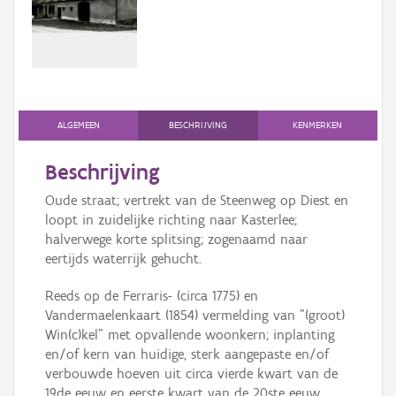
Persoon of collectief
Downloads
Hergebruik
Aanmelden
ALGEMEEN
BESCHRIJVING
KENMERKEN
Beschrijving
Oude straat; vertrekt van de Steenweg op Diest en
loopt in zuidelijke richting naar Kasterlee;
halverwege korte splitsing; zogenaamd naar
eertijds waterrijk gehucht.
Reeds op de Ferraris- (circa 1775) en
Vandermaelenkaart (1854) vermelding van "(groot)
Win(c)kel" met opvallende woonkern; inplanting
en/of kern van huidige, sterk aangepaste en/of
verbouwde hoeven uit circa vierde kwart van de
19de eeuw en eerste kwart van de 20ste eeuw