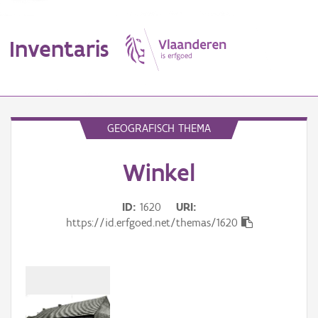
Inventaris
MENU
GEOGRAFISCH THEMA
Winkel
Erfgoedobject
Aanduidingsobject
ID
1620
URI
https://id.erfgoed.net/themas/1620
Waarneming
Thema
Gebeurtenis