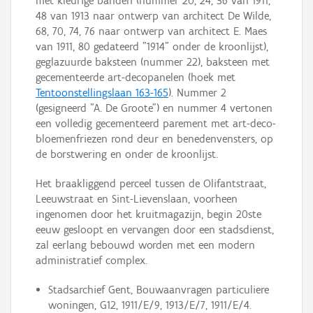
met kleurige banden (nummer 20, 24, 36 van 1911,
48 van 1913 naar ontwerp van architect De Wilde,
68, 70, 74, 76 naar ontwerp van architect E. Maes
van 1911, 80 gedateerd "1914" onder de kroonlijst),
geglazuurde baksteen (nummer 22), baksteen met
gecementeerde art-decopanelen (hoek met
Tentoonstellingslaan 163-165
). Nummer 2
(gesigneerd "A. De Groote") en nummer 4 vertonen
een volledig gecementeerd parement met art-deco-
bloemenfriezen rond deur en benedenvensters, op
de borstwering en onder de kroonlijst.
Het braakliggend perceel tussen de Olifantstraat,
Leeuwstraat en Sint-Lievenslaan, voorheen
ingenomen door het kruitmagazijn, begin 20ste
eeuw gesloopt en vervangen door een stadsdienst,
zal eerlang bebouwd worden met een modern
administratief complex.
Stadsarchief Gent, Bouwaanvragen particuliere
woningen, G12, 1911/E/9, 1913/E/7, 1911/E/4.