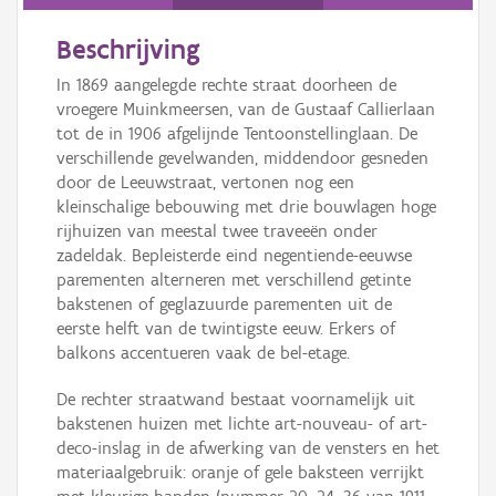
Persoon of collectief
Beschrijving
Downloads
In 1869 aangelegde rechte straat doorheen de
Hergebruik
vroegere Muinkmeersen, van de Gustaaf Callierlaan
tot de in 1906 afgelijnde Tentoonstellinglaan. De
Aanmelden
verschillende gevelwanden, middendoor gesneden
door de Leeuwstraat, vertonen nog een
kleinschalige bebouwing met drie bouwlagen hoge
rijhuizen van meestal twee traveeën onder
zadeldak. Bepleisterde eind negentiende-eeuwse
parementen alterneren met verschillend getinte
bakstenen of geglazuurde parementen uit de
eerste helft van de twintigste eeuw. Erkers of
balkons accentueren vaak de bel-etage.
De rechter straatwand bestaat voornamelijk uit
bakstenen huizen met lichte art-nouveau- of art-
deco-inslag in de afwerking van de vensters en het
materiaalgebruik: oranje of gele baksteen verrijkt