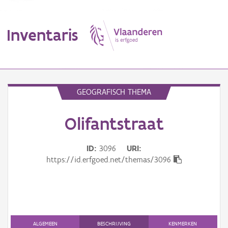
Inventaris
MENU
GEOGRAFISCH THEMA
Olifantstraat
Erfgoedobject
Aanduidingsobject
ID
3096
URI
https://id.erfgoed.net/themas/3096
Waarneming
Thema
Gebeurtenis
ALGEMEEN
BESCHRIJVING
KENMERKEN