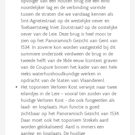
opvolger van een houten brug die een eind
noordelijker lag en de verbinding vormde
tussen de straten die we vandaag kennen als
Sint-Agnetestraat op de westelijke oever en
Toebaertsteeg (niet Zoutstraat) op de oostelijke
oever van de Leie. Deze brug is heel mooi te
zien op het Panoramisch Gezicht van Gent van
1534. In zoverre kon worden vastgesteld bij dit
summiere onderzoek verdween de brug in de
tweede helft van de 18de eeuw (context graven
van de Coupure binnen het kader van een hele
reeks waterhuishoudkundige werken in
opdracht van de Staten van Vlaanderen).
Het toponiem Verloren Kost verwijst naar twee
eilandjes in de Leie – vooral ten zuiden van de
huidige Verloren Kost - die ook fungeerden als
laad- en losplaats. Hun functie is goed
zichtbaar op het Panoramisch Gezicht van 1534.
Daar moet ook het toponiem Strekels aard
worden gelokaliseerd. Aard is immers een
aanleg- en losplaats. De huidige