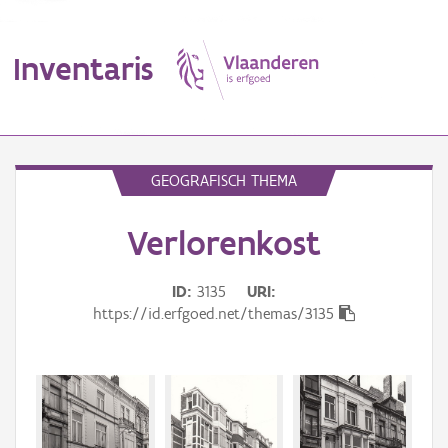
Inventaris
MENU
GEOGRAFISCH THEMA
Verlorenkost
Erfgoedobject
Aanduidingsobject
ID
3135
URI
https://id.erfgoed.net/themas/3135
Waarneming
Thema
Gebeurtenis