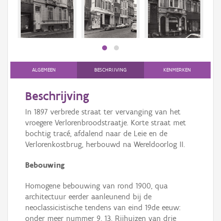
Persoon of collectief
Downloads
Hergebruik
Aanmelden
ALGEMEEN
BESCHRIJVING
KENMERKEN
Beschrijving
In 1897 verbrede straat ter vervanging van het
vroegere Verlorenbroodstraatje. Korte straat met
bochtig tracé, afdalend naar de Leie en de
Verlorenkostbrug, herbouwd na Wereldoorlog II.
Bebouwing
Homogene bebouwing van rond 1900, qua
architectuur eerder aanleunend bij de
neoclassicistische tendens van eind 19de eeuw:
onder meer nummer 9, 13. Rijhuizen van drie