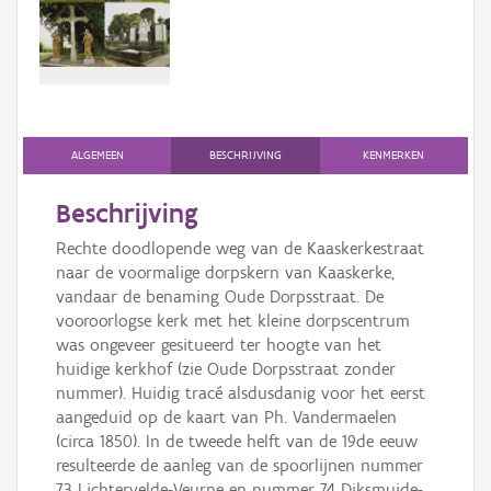
Persoon of collectief
Downloads
Hergebruik
Aanmelden
ALGEMEEN
BESCHRIJVING
KENMERKEN
Beschrijving
Rechte doodlopende weg van de Kaaskerkestraat
naar de voormalige dorpskern van Kaaskerke,
vandaar de benaming Oude Dorpsstraat. De
vooroorlogse kerk met het kleine dorpscentrum
was ongeveer gesitueerd ter hoogte van het
huidige kerkhof (zie Oude Dorpsstraat zonder
nummer). Huidig tracé alsdusdanig voor het eerst
aangeduid op de kaart van Ph. Vandermaelen
(circa 1850). In de tweede helft van de 19de eeuw
resulteerde de aanleg van de spoorlijnen nummer
73 Lichtervelde-Veurne en nummer 74 Diksmuide-