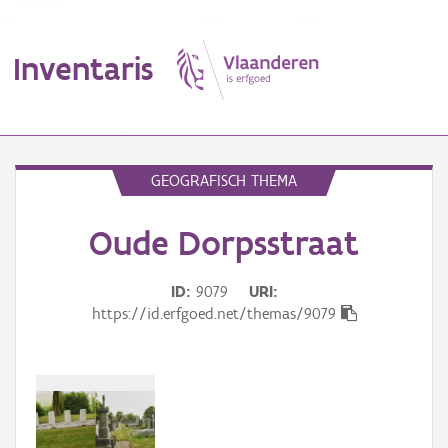
Inventaris
MENU
GEOGRAFISCH THEMA
Oude Dorpsstraat
Erfgoedobject
Aanduidingsobject
ID
9079
URI
https://id.erfgoed.net/themas/9079
Waarneming
Thema
Gebeurtenis