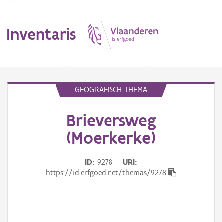
Inventaris
MENU
GEOGRAFISCH THEMA
Brieversweg
Erfgoedobject
(Moerkerke)
Aanduidingsobject
ID
9278
URI
Waarneming
https://id.erfgoed.net/themas/9278
Thema
Gebeurtenis