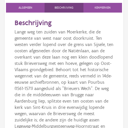
Persoon of collectief
ALGEMEEN
BESCHRIJVING
KENMERKEN
Downloads
Beschrijving
Hergebruik
Lange weg ten zuiden van Moerkerke, die de
gemeente van west naar oost doorkruist. Ten
Aanmelden
westen verder lopend over de grens van Sijsele, ten
oosten afgesneden door de Natiënlaan, aan de
overkant van deze laan nog een klein doodlopend
stuk Brieversweg met een hoeve, gelegen op Oost-
Vlaams grondgebied. Behoort tot het historische
wegennet van de gemeente, reeds vermeld in 14de-
eeuwse archiefbronnen, op kaart van Pourbus
(1561-1571) aangeduid als "Brieuers Wech". De weg
die in de middeleeuwen van Brugge naar
Aardenburg liep, splitste even ten oosten van de
kerk van Sint-Kruis in drie evenwijdig lopende
wegen, waarvan de Brieversweg de meest
zuidelijke is; de andere zijn de huidige assen
Legeweg-Middelburgsesteenweg-Hoornstraat en