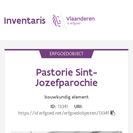
Inventaris
MENU
ERFGOEDOBJECT
Pastorie Sint-
Erfgoedobject
Jozefparochie
Aanduidingsobject
bouwkundig
element
Waarneming
ID
13341
URI
Thema
https://id.erfgoed.net/erfgoedobjecten/13341
Gebeurtenis