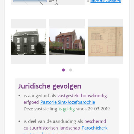
©
Informatie Vlaanderen
Beki
bee
bee
Juridische gevolgen
is aangeduid als
vastgesteld bouwkundig
erfgoed
Pastorie Sint-Jozefparochie
Deze vaststelling
is geldig
sinds
29-03-2019
is deel van de aanduiding als
beschermd
cultuurhistorisch landschap
Parochiekerk