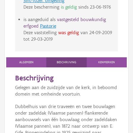
Sint-Jozef: omgeving
Deze bescherming
is geldig
sinds
23-06-1976
is aangeduid als
vastgesteld bouwkundig
erfgoed
Pastorie
Deze vaststelling
was geldig
van
24-09-2009
tot
29-03-2019
ALGEMEEN
BESCHRIJVING
KENMERKEN
Beschrijving
Gelegen aan de zuidzijde van de kerk, in beboomd
domein met omheinde voortuin.
Dubbelhuis van drie traveeën en twee bouwlagen
onder zadeldak (Vlaamse pannen) flankerende
aanbouwsels van één bouwlaag onder zadeldaken
(Vlaamse pannen), van 1872 naar ontwerp van E.
Gife. Binnenindeling in 1925 gewijzigd naar