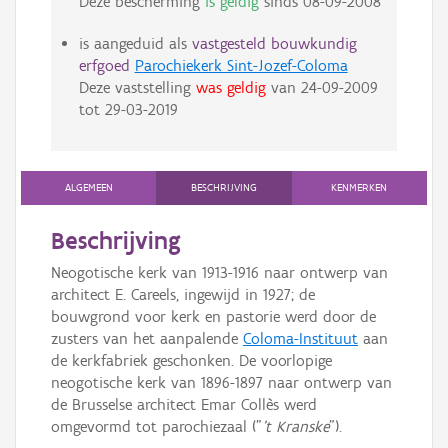
Deze bescherming
is geldig
sinds
08-09-2008
is aangeduid als
vastgesteld bouwkundig
erfgoed
Parochiekerk Sint-Jozef-Coloma
Deze vaststelling
was geldig
van
24-09-2009
tot
29-03-2019
ALGEMEEN
BESCHRIJVING
KENMERKEN
Beschrijving
Neogotische kerk van 1913-1916 naar ontwerp van
architect E. Careels, ingewijd in 1927; de
bouwgrond voor kerk en pastorie werd door de
zusters van het aanpalende
Coloma-Instituut
aan
de kerkfabriek geschonken. De voorlopige
neogotische kerk van 1896-1897 naar ontwerp van
de Brusselse architect Emar Collès werd
omgevormd tot parochiezaal ("
't Kranske
").