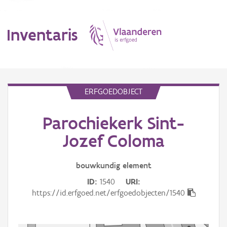
Inventaris
MENU
ERFGOEDOBJECT
Parochiekerk Sint-
Erfgoedobject
Jozef Coloma
Aanduidingsobject
bouwkundig
element
Waarneming
ID
1540
URI
Thema
https://id.erfgoed.net/erfgoedobjecten/1540
Gebeurtenis