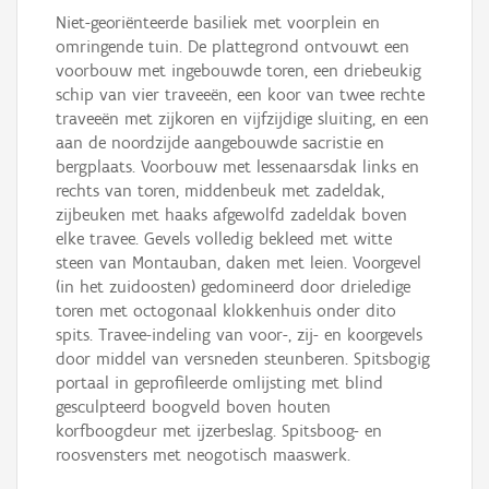
Niet-georiënteerde basiliek met voorplein en
omringende tuin. De plattegrond ontvouwt een
voorbouw met ingebouwde toren, een driebeukig
schip van vier traveeën, een koor van twee rechte
traveeën met zijkoren en vijfzijdige sluiting, en een
aan de noordzijde aangebouwde sacristie en
bergplaats. Voorbouw met lessenaarsdak links en
rechts van toren, middenbeuk met zadeldak,
zijbeuken met haaks afgewolfd zadeldak boven
elke travee. Gevels volledig bekleed met witte
steen van Montauban, daken met leien. Voorgevel
(in het zuidoosten) gedomineerd door drieledige
toren met octogonaal klokkenhuis onder dito
spits. Travee-indeling van voor-, zij- en koorgevels
door middel van versneden steunberen. Spitsbogig
portaal in geprofileerde omlijsting met blind
gesculpteerd boogveld boven houten
korfboogdeur met ijzerbeslag. Spitsboog- en
roosvensters met neogotisch maaswerk.