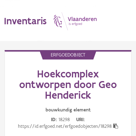
Inventaris
MENU
ERFGOEDOBJECT
Hoekcomplex
Erfgoedobject
ontworpen door Geo
Aanduidingsobject
Henderick
Waarneming
bouwkundig
element
Thema
ID
18298
URI
https://id.erfgoed.net/erfgoedobjecten/18298
Gebeurtenis