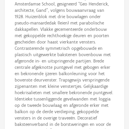
Amsterdamse School, gesigneerd "Geo Henderick,
architecte, Gand", volgens bouwaanvraag van
1928. Huizenblok met drie bouwlagen onder
pseudo-mansardedak (leien) met parabolische
dakkapellen. Vlakke gecementeerde onderbouw
met gekoppelde rechthoekige deuren en poorten
gescheiden door haast vierkante vensters.
Contrasterende symmetrisch opgebouwde en
plastisch uitgewerkte bakstenen bovenbouw met
afgeronde in- en uitspringende partijen. Brede
centrale afgeknotte puntgevel met gebogen erker
en bekronende ijzeren balkonleuning voor het
bovenste deurvenster. Trapsgewijs verspringende
zijpenanten met kleine venstertjes. Gelijkaardige
hoekrisalieten met smallere bekronende puntgevel.
Identieke tussenliggende gevelwanden met loggia
op de tweede bouwlaag en afgeronde erker met
balkon op de derde verdieping, gekoppelde
vensters in de overige traveeën. Decoratief
baksteenverband in de borstweringen en voor de