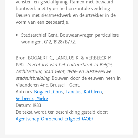
venster- en gevelaflijning. Ramen met bewaard
houtwerk met typische horizontale verdeling.
Deuren met siersmeedwerk en deurtrekker in de
vorm van een zeepaardje.
Stadsarchief Gent, Bouwaanvragen particuliere
woningen, G12, 1928/B/72.
Bron: BOGAERT C., LANCLUS K. & VERBEECK M.
1982:
Inventaris van het cultuurbezit in België,
Architectuur, Stad Gent, 19de- en 20ste-eeuwe
stadsuitbreiding
, Bouwen door de eeuwen heen in
Vlaanderen 4nc, Brussel - Gent.
Auteurs:
Bogaert, Chris
;
Lanclus, Kathleen
;
Verbeeck, Mieke
Datum:
1983
De tekst wordt ter beschikking gesteld door:
Agentschap Onroerend Erfgoed (AOE)