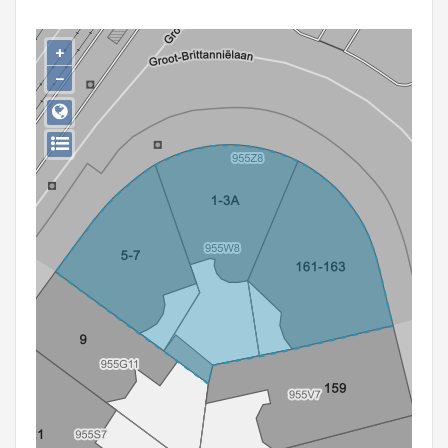
Persoon of collectief
+
Downloads
−
Hergebruik
Aanmelden