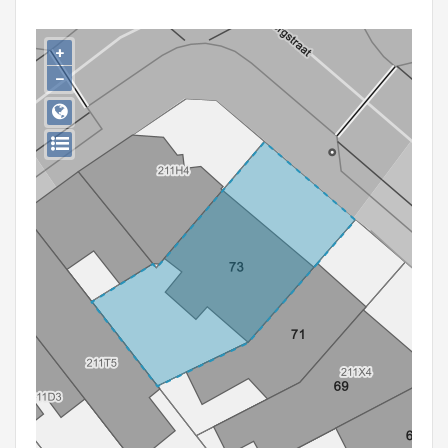
Persoon of collectief
+
Downloads
−
Hergebruik
Aanmelden