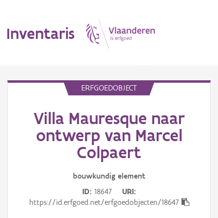
Inventaris
MENU
ERFGOEDOBJECT
Villa Mauresque naar
Erfgoedobject
ontwerp van Marcel
Aanduidingsobject
Colpaert
Waarneming
bouwkundig
element
Thema
ID
18647
URI
https://id.erfgoed.net/erfgoedobjecten/18647
Gebeurtenis