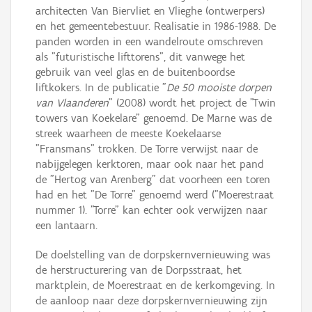
architecten Van Biervliet en Vlieghe (ontwerpers)
en het gemeentebestuur. Realisatie in 1986-1988. De
panden worden in een wandelroute omschreven
als "futuristische lifttorens", dit vanwege het
gebruik van veel glas en de buitenboordse
liftkokers. In de publicatie "
De 50 mooiste dorpen
van Vlaanderen
" (2008) wordt het project de "Twin
towers van Koekelare" genoemd. De Marne was de
streek waarheen de meeste Koekelaarse
"Fransmans" trokken. De Torre verwijst naar de
nabijgelegen kerktoren, maar ook naar het pand
de "Hertog van Arenberg" dat voorheen een toren
had en het "De Torre" genoemd werd ("Moerestraat
nummer 1). "Torre" kan echter ook verwijzen naar
een lantaarn.
De doelstelling van de dorpskernvernieuwing was
de herstructurering van de Dorpsstraat, het
marktplein, de Moerestraat en de kerkomgeving. In
de aanloop naar deze dorpskernvernieuwing zijn