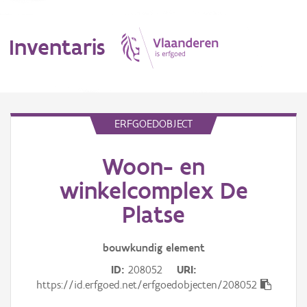
Inventaris
MENU
ERFGOEDOBJECT
Woon- en
Erfgoedobject
winkelcomplex De
Aanduidingsobject
Platse
Waarneming
bouwkundig
element
Thema
ID
208052
URI
https://id.erfgoed.net/erfgoedobjecten/208052
Gebeurtenis