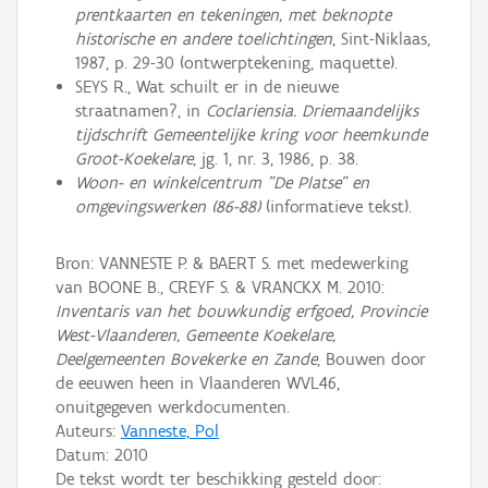
prentkaarten en tekeningen, met beknopte
historische en andere toelichtingen
, Sint-Niklaas,
1987, p. 29-30 (ontwerptekening, maquette).
SEYS R., Wat schuilt er in de nieuwe
straatnamen?, in
Coclariensia. Driemaandelijks
tijdschrift Gemeentelijke kring voor heemkunde
Groot-Koekelare
, jg. 1, nr. 3, 1986, p. 38.
Woon- en winkelcentrum "De Platse" en
omgevingswerken (86-88)
(informatieve tekst).
Bron: VANNESTE P. & BAERT S. met medewerking
van BOONE B., CREYF S. & VRANCKX M. 2010:
Inventaris van het bouwkundig erfgoed, Provincie
West-Vlaanderen, Gemeente Koekelare,
Deelgemeenten Bovekerke en Zande
, Bouwen door
de eeuwen heen in Vlaanderen WVL46,
onuitgegeven werkdocumenten.
Auteurs:
Vanneste, Pol
Datum:
2010
De tekst wordt ter beschikking gesteld door: