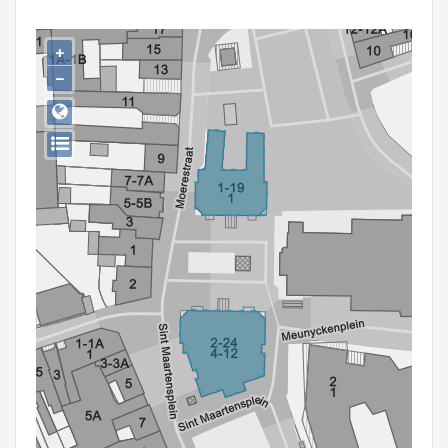
Persoon of collectief
+
Downloads
−
Hergebruik
Aanmelden