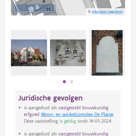
50 m
©
Informatie Vlaanderen
Beki
bee
bee
Juridische gevolgen
is aangeduid als
vastgesteld bouwkundig
erfgoed
Woon- en winkelcomplex De Platse
Deze vaststelling
is geldig
sinds
14-05-2024
is aangeduid als
vastgesteld bouwkundig