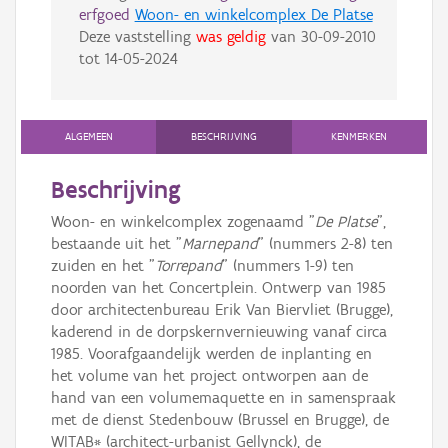
erfgoed
Woon- en winkelcomplex De Platse
Deze vaststelling
was geldig
van
30-09-2010
tot
14-05-2024
ALGEMEEN
BESCHRIJVING
KENMERKEN
Beschrijving
Woon- en winkelcomplex zogenaamd "
De Platse
",
bestaande uit het "
Marnepand
" (nummers 2-8) ten
zuiden en het "
Torrepand
" (nummers 1-9) ten
noorden van het Concertplein. Ontwerp van 1985
door architectenbureau Erik Van Biervliet (Brugge),
kaderend in de dorpskernvernieuwing vanaf circa
1985. Voorafgaandelijk werden de inplanting en
het volume van het project ontworpen aan de
hand van een volumemaquette en in samenspraak
met de dienst Stedenbouw (Brussel en Brugge), de
WITAB* (architect-urbanist Gellynck), de