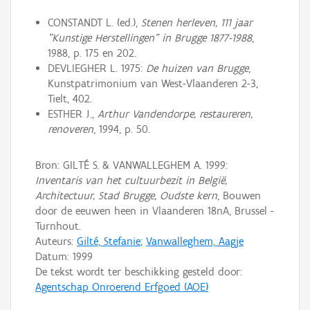
CONSTANDT L. (ed.),
Stenen herleven, 111 jaar
"Kunstige Herstellingen" in Brugge 1877-1988
,
1988, p. 175 en 202.
DEVLIEGHER L. 1975:
De huizen van Brugge
,
Kunstpatrimonium van West-Vlaanderen 2-3,
Tielt, 402.
ESTHER J.,
Arthur Vandendorpe, restaureren,
renoveren
, 1994, p. 50.
Bron: GILTÉ S. & VANWALLEGHEM A. 1999:
Inventaris van het cultuurbezit in België,
Architectuur, Stad Brugge, Oudste kern
, Bouwen
door de eeuwen heen in Vlaanderen 18nA, Brussel -
Turnhout.
Auteurs:
Gilté, Stefanie
;
Vanwalleghem, Aagje
Datum:
1999
De tekst wordt ter beschikking gesteld door:
Agentschap Onroerend Erfgoed (AOE)