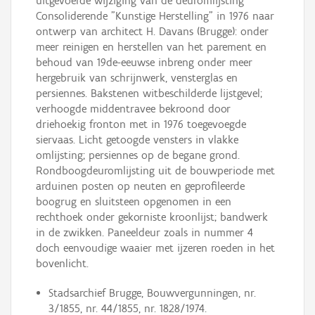
uitgevoerde wijziging van de deuromlijsting
Consoliderende "Kunstige Herstelling" in 1976 naar
ontwerp van architect H. Davans (Brugge): onder
meer reinigen en herstellen van het parement en
behoud van 19de-eeuwse inbreng onder meer
hergebruik van schrijnwerk, vensterglas en
persiennes. Bakstenen witbeschilderde lijstgevel;
verhoogde middentravee bekroond door
driehoekig fronton met in 1976 toegevoegde
siervaas. Licht getoogde vensters in vlakke
omlijsting; persiennes op de begane grond.
Rondboogdeuromlijsting uit de bouwperiode met
arduinen posten op neuten en geprofileerde
boogrug en sluitsteen opgenomen in een
rechthoek onder gekorniste kroonlijst; bandwerk
in de zwikken. Paneeldeur zoals in nummer 4
doch eenvoudige waaier met ijzeren roeden in het
bovenlicht.
Stadsarchief Brugge, Bouwvergunningen, nr.
3/1855, nr. 44/1855, nr. 1828/1974.