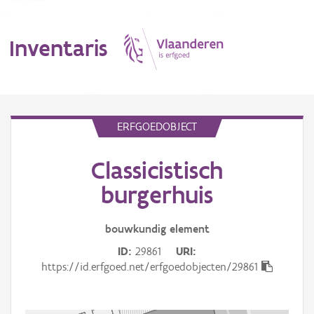
Inventaris
MENU
ERFGOEDOBJECT
Classicistisch
Erfgoedobject
burgerhuis
Aanduidingsobject
bouwkundig
element
Waarneming
ID
29861
URI
Thema
https://id.erfgoed.net/erfgoedobjecten/29861
Gebeurtenis