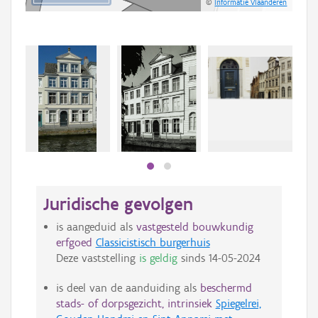
©
Informatie Vlaanderen
Beki
bee
bee
Juridische gevolgen
is aangeduid als
vastgesteld bouwkundig
erfgoed
Classicistisch burgerhuis
Deze vaststelling
is geldig
sinds
14-05-2024
is deel van de aanduiding als
beschermd
stads- of dorpsgezicht, intrinsiek
Spiegelrei,