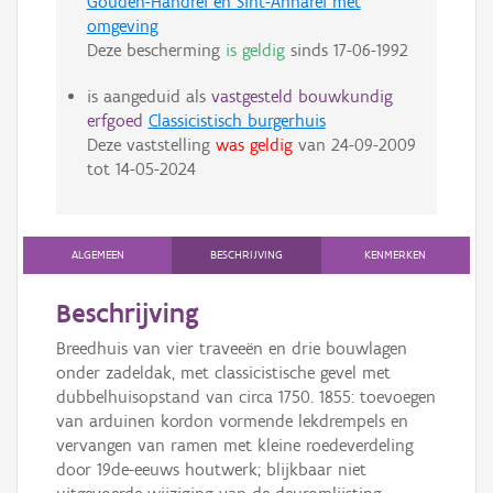
Gouden-Handrei en Sint-Annarei met
omgeving
Deze bescherming
is geldig
sinds
17-06-1992
is aangeduid als
vastgesteld bouwkundig
erfgoed
Classicistisch burgerhuis
Deze vaststelling
was geldig
van
24-09-2009
tot
14-05-2024
ALGEMEEN
BESCHRIJVING
KENMERKEN
Beschrijving
Breedhuis van vier traveeën en drie bouwlagen
onder zadeldak, met classicistische gevel met
dubbelhuisopstand van circa 1750. 1855: toevoegen
van arduinen kordon vormende lekdrempels en
vervangen van ramen met kleine roedeverdeling
door 19de-eeuws houtwerk; blijkbaar niet