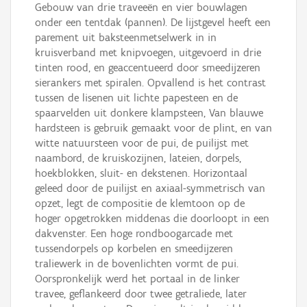
Gebouw van drie traveeën en vier bouwlagen
onder een tentdak (pannen). De lijstgevel heeft een
parement uit baksteenmetselwerk in in
kruisverband met knipvoegen, uitgevoerd in drie
tinten rood, en geaccentueerd door smeedijzeren
sierankers met spiralen. Opvallend is het contrast
tussen de lisenen uit lichte papesteen en de
spaarvelden uit donkere klampsteen, Van blauwe
hardsteen is gebruik gemaakt voor de plint, en van
witte natuursteen voor de pui, de puilijst met
naambord, de kruiskozijnen, lateien, dorpels,
hoekblokken, sluit- en dekstenen. Horizontaal
geleed door de puilijst en axiaal-symmetrisch van
opzet, legt de compositie de klemtoon op de
hoger opgetrokken middenas die doorloopt in een
dakvenster. Een hoge rondboogarcade met
tussendorpels op korbelen en smeedijzeren
traliewerk in de bovenlichten vormt de pui.
Oorspronkelijk werd het portaal in de linker
travee, geflankeerd door twee getraliede, later