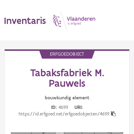
Inventaris
MENU
ERFGOEDOBJECT
Tabaksfabriek M.
Erfgoedobject
Pauwels
Aanduidingsobject
bouwkundig
element
Waarneming
ID
4699
URI
Thema
https://id.erfgoed.net/erfgoedobjecten/4699
Gebeurtenis