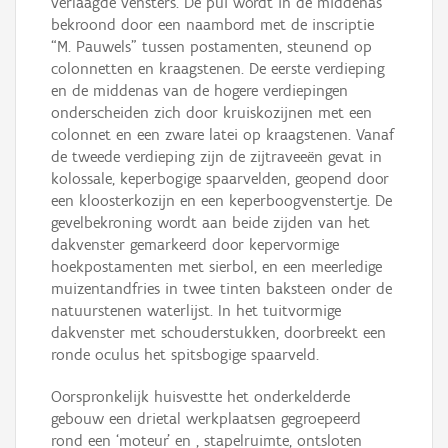
verlaagde vensters. De pui wordt in de middenas
bekroond door een naambord met de inscriptie
“M. Pauwels” tussen postamenten, steunend op
colonnetten en kraagstenen. De eerste verdieping
en de middenas van de hogere verdiepingen
onderscheiden zich door kruiskozijnen met een
colonnet en een zware latei op kraagstenen. Vanaf
de tweede verdieping zijn de zijtraveeën gevat in
kolossale, keperbogige spaarvelden, geopend door
een kloosterkozijn en een keperboogvenstertje. De
gevelbekroning wordt aan beide zijden van het
dakvenster gemarkeerd door kepervormige
hoekpostamenten met sierbol, en een meerledige
muizentandfries in twee tinten baksteen onder de
natuurstenen waterlijst. In het tuitvormige
dakvenster met schouderstukken, doorbreekt een
ronde oculus het spitsbogige spaarveld.
Oorspronkelijk huisvestte het onderkelderde
gebouw een drietal werkplaatsen gegroepeerd
rond een ‘moteur’ en , stapelruimte, ontsloten