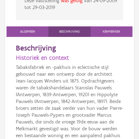
Deze vaststelling
was geldig
van
24-09-2009
tot
29-03-2019
ALGEMEEN
BESCHRIJVING
KENMERKEN
Beschrijving
Historiek en context
Tabaksfabriek en -pakhuis in eclectische stijl
gebouwd naar een ontwerp door de architect
Jean-Jacques Winders uit 1875. Opdrachtgevers
waren de tabakshandelaars Stanislas Pauwels
(Antwerpen, 1839-Antwerpen, 1920) en Hippolyte
Pauwels (Antwerpen, 1842-Antwerpen, 1897). Beide
broers zetten de zaak verder van hun vader Pierre-
Joseph Pauwels-Pypers en grootvader Marcus
Pauwels, die sinds de vroege 19de eeuw aan de
Melkmarkt gevestigd was. Voor de bouw werden
een bestaande woning en een aanpalend pakhuis