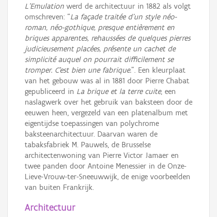
L’Emulation
werd de architectuur in 1882 als volgt
omschreven: “
La façade traitée d’un style néo-
roman, néo-gothique, presque entièrement en
briques apparentes, rehaussées de quelques pierres
judicieusement placées, présente un cachet de
simplicité auquel on pourrait difficilement se
tromper. C’est bien une fabrique.
”. Een kleurplaat
van het gebouw was al in 1881 door Pierre Chabat
gepubliceerd in
La brique et la terre cuite
, een
naslagwerk over het gebruik van baksteen door de
eeuwen heen, vergezeld van een platenalbum met
eigentijdse toepassingen van polychrome
baksteenarchitectuur. Daarvan waren de
tabaksfabriek M. Pauwels, de Brusselse
architectenwoning van Pierre Victor Jamaer en
twee panden door Antoine Menessier in de Onze-
Lieve-Vrouw-ter-Sneeuwwijk, de enige voorbeelden
van buiten Frankrijk.
Architectuur