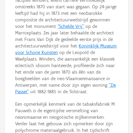
Jacques Winders, wiens carrière vermoedelijk
omstreeks 1870 van start was gegaan. Op 24-jarige
leeftijd had hij in 1873 met een neobarokke
compositie de architectuurwedstrijd gewonnen
voor het monument
“Schelde Vrij”
op de
Marnixplaats. Zes jaar later behaalde de architect
met Frans Van Dijk de gedeelde eerste prijs in de
architectuurwedstrijd voor het
Koninklijk Museum
voor Schone Kunsten
op de Leopold de
Waelplaats. Winders, die aanvankelijk een klassiek
eclectisch idioom hanteerde, profileerde zich naar
het einde van de jaren 1870 als één van de
boegbeelden van de neo-Vlaamserenaissance in
Antwerpen, met name door zijn eigen woning
“De
Passer”
uit 1882-1885 in de Tolstraat.
Een opmerkelijk kenmerk van de tabaksfabriek M.
Pauwels is de eigentijdse versmelting van
neoromaanse en neogotische stijlkenmerken.
Verder laat het gebouw zich opmerken door zijn
polychrome materiaalgebruik. In het tijdschrift