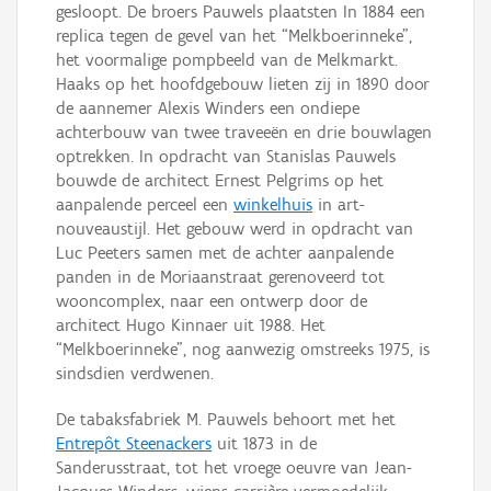
gesloopt. De broers Pauwels plaatsten In 1884 een
replica tegen de gevel van het “Melkboerinneke”,
het voormalige pompbeeld van de Melkmarkt.
Haaks op het hoofdgebouw lieten zij in 1890 door
de aannemer Alexis Winders een ondiepe
achterbouw van twee traveeën en drie bouwlagen
optrekken. In opdracht van Stanislas Pauwels
bouwde de architect Ernest Pelgrims op het
aanpalende perceel een
winkelhuis
in art-
nouveaustijl. Het gebouw werd in opdracht van
Luc Peeters samen met de achter aanpalende
panden in de Moriaanstraat gerenoveerd tot
wooncomplex, naar een ontwerp door de
architect Hugo Kinnaer uit 1988. Het
“Melkboerinneke”, nog aanwezig omstreeks 1975, is
sindsdien verdwenen.
De tabaksfabriek M. Pauwels behoort met het
Entrepôt Steenackers
uit 1873 in de
Sanderusstraat, tot het vroege oeuvre van Jean-