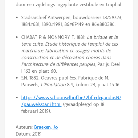
door een zijdelings ingeplante vestibule en traphal.
Stadsarchief Antwerpen, bouwdossiers 1875#723,
1884#681, 1890#1991, 86#87449 en 86#880386.
CHABAT P. & MONMORY F. 1881:
La brique et la
terre cuite. Etude historique de l’emploi de ces
matériaux; fabrication et usages; motifs de
construction et de décoration choisis dans
l’architecture de différentes peuples
, Parijs, Deel
I 163 en plaat 60.
S.N. 1882: Oeuvres publiées. Fabrique de M.
Pauwels,
L'Emulation
8.4, kolom 23, plaat 15-16.
https://www.schoonselhof.be/2bfredegandusNZ
/pauwelsstani.html
(geraadpleegd op 18
februari 2019).
Auteurs:
Braeken, Jo
Datum:
2019