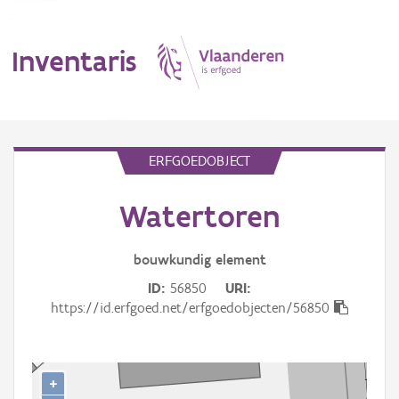
Inventaris
MENU
ERFGOEDOBJECT
Watertoren
Erfgoedobject
Aanduidingsobject
bouwkundig
element
ID
56850
URI
Waarneming
https://id.erfgoed.net/erfgoedobjecten/56850
Thema
Gebeurtenis
+