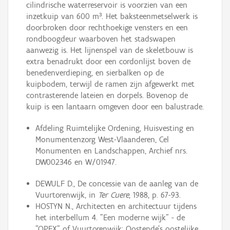
cilindrische waterreservoir is voorzien van een
inzetkuip van 600 m³. Het baksteenmetselwerk is
doorbroken door rechthoekige vensters en een
rondboogdeur waarboven het stadswapen
aanwezig is. Het lijnenspel van de skeletbouw is
extra benadrukt door een cordonlijst boven de
benedenverdieping, en sierbalken op de
kuipbodem, terwijl de ramen zijn afgewerkt met
contrasterende lateien en dorpels. Bovenop de
kuip is een lantaarn omgeven door een balustrade.
Afdeling Ruimtelijke Ordening, Huisvesting en
Monumentenzorg West-Vlaanderen, Cel
Monumenten en Landschappen, Archief nrs.
DW002346 en W/01947.
DEWULF D., De concessie van de aanleg van de
Vuurtorenwijk, in
Ter Cuere
, 1988, p. 67-93.
HOSTYN N., Architecten en architectuur tijdens
het interbellum 4. "Een moderne wijk" - de
"OPEX" of Vuurtorenwijk: Oostende's oostelijke