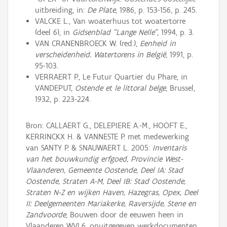
uitbreiding, in:
De Plate
, 1986, p. 153-156, p. 245.
VALCKE L., Van woaterhuus tot woatertorre
(deel 6), in
Gidsenblad "Lange Nelle"
, 1994, p. 3.
VAN CRANENBROECK W. (red.),
Eenheid in
verscheidenheid. Watertorens in België
, 1991, p.
95-103.
VERRAERT P., Le Futur Quartier du Phare, in
VANDEPUT,
Ostende et le littoral belge
, Brussel,
1932, p. 223-224.
Bron: CALLAERT G., DELEPIERE A.-M., HOOFT E.,
KERRINCKX H. & VANNESTE P. met medewerking
van SANTY P. & SNAUWAERT L. 2005:
Inventaris
van het bouwkundig erfgoed, Provincie West-
Vlaanderen, Gemeente Oostende, Deel IA: Stad
Oostende, Straten A-M, Deel IB: Stad Oostende,
Straten N-Z en wijken Haven, Hazegras, Opex, Deel
II: Deelgemeenten Mariakerke, Raversijde, Stene en
Zandvoorde
, Bouwen door de eeuwen heen in
Vlaanderen WVL6, onuitgegeven werkdocumenten.