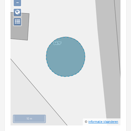
−
Persoon of collectief
Downloads
Hergebruik
Aanmelden
10 m
©
Informatie Vlaanderen