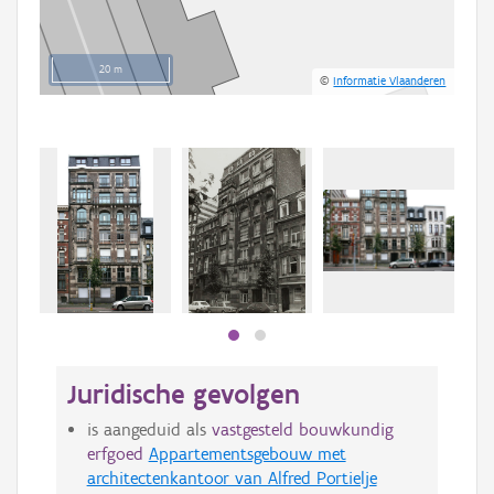
20 m
©
Informatie Vlaanderen
Beki
bee
bee
Juridische gevolgen
is aangeduid als
vastgesteld bouwkundig
erfgoed
Appartementsgebouw met
architectenkantoor van Alfred Portielje