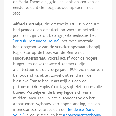
de Maria-Theresialei, geldt het ook als een van de
eerste residentiële hoogbouwcomplexen in de
stad.
Alfred Portielje
, die omstreeks 1905 zijn debuut
had gemaakt als architect, ontwierp in hetzelfde
jaar 1923 zijn veruit belangrijkste realisatie, het
"British Dominions House"
, het monumentale
kantoorgebouw van de verzekeringsmaatschappij
Eagle Star op de hoek van de Meir en de
Huidevettersstraat. Vooral actief voor de hogere
burgerij en de zakenwereld kenmerkt zijn
architectuur uit de vroege jaren 1920 zich door een
behoudend karakter, zowel ontleend aan de
klassieke Franse beaux-artsstijl als aan de
pittoreske 'Old English'-cottagestijl. Het succesvolle
bureau Portielje en de Braey legde zich vanaf
midden jaren 1920 in het bijzonder toe op het
appartementsgebouw van hoge standing, met als
interessantste voorbeelden de
Résidence "Sans
Souci"
in de Belgiëlei en het
appartementsgebouw