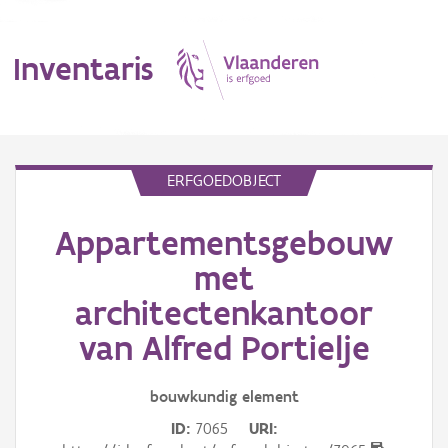
Inventaris
MENU
ERFGOEDOBJECT
Appartementsgebouw
Erfgoedobject
met
Aanduidingsobject
architectenkantoor
Waarneming
van Alfred Portielje
Thema
bouwkundig
element
Gebeurtenis
ID
7065
URI