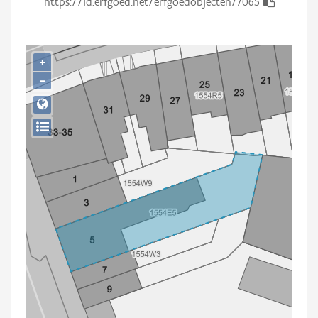
https://id.erfgoed.net/erfgoedobjecten/7065
Persoon of collectief
Downloads
+
Hergebruik
−
Aanmelden