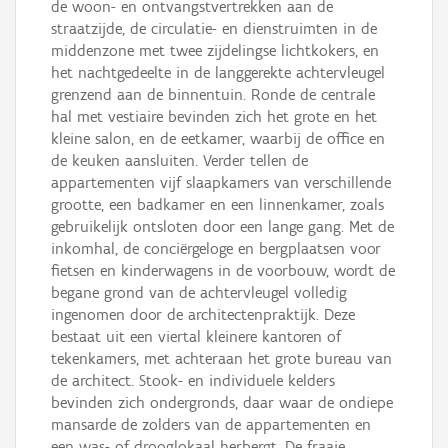
de woon- en ontvangstvertrekken aan de
straatzijde, de circulatie- en dienstruimten in de
middenzone met twee zijdelingse lichtkokers, en
het nachtgedeelte in de langgerekte achtervleugel
grenzend aan de binnentuin. Ronde de centrale
hal met vestiaire bevinden zich het grote en het
kleine salon, en de eetkamer, waarbij de office en
de keuken aansluiten. Verder tellen de
appartementen vijf slaapkamers van verschillende
grootte, een badkamer en een linnenkamer, zoals
gebruikelijk ontsloten door een lange gang. Met de
inkomhal, de conciërgeloge en bergplaatsen voor
fietsen en kinderwagens in de voorbouw, wordt de
begane grond van de achtervleugel volledig
ingenomen door de architectenpraktijk. Deze
bestaat uit een viertal kleinere kantoren of
tekenkamers, met achteraan het grote bureau van
de architect. Stook- en individuele kelders
bevinden zich ondergronds, daar waar de ondiepe
mansarde de zolders van de appartementen en
een was- of drooglokaal herbergt. De fraaie