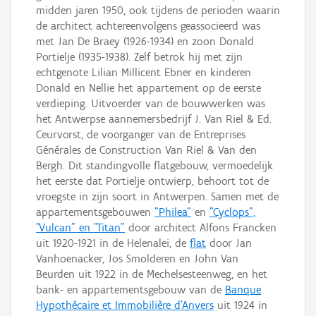
midden jaren 1950, ook tijdens de perioden waarin
de architect achtereenvolgens geassocieerd was
met Jan De Braey (1926-1934) en zoon Donald
Portielje (1935-1938). Zelf betrok hij met zijn
echtgenote Lilian Millicent Ebner en kinderen
Donald en Nellie het appartement op de eerste
verdieping. Uitvoerder van de bouwwerken was
het Antwerpse aannemersbedrijf J. Van Riel & Ed.
Ceurvorst, de voorganger van de Entreprises
Générales de Construction Van Riel & Van den
Bergh. Dit standingvolle flatgebouw, vermoedelijk
het eerste dat Portielje ontwierp, behoort tot de
vroegste in zijn soort in Antwerpen. Samen met de
appartementsgebouwen
"Philea"
en
"Cyclops",
"Vulcan" en "Titan"
door architect Alfons Francken
uit 1920-1921 in de Helenalei, de
flat
door Jan
Vanhoenacker, Jos Smolderen en John Van
Beurden uit 1922 in de Mechelsesteenweg, en het
bank- en appartementsgebouw van de
Banque
Hypothécaire et Immobilière d'Anvers
uit 1924 in