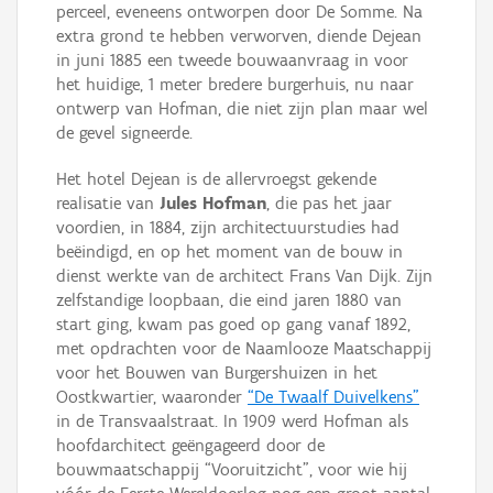
perceel, eveneens ontworpen door De Somme. Na
extra grond te hebben verworven, diende Dejean
in juni 1885 een tweede bouwaanvraag in voor
het huidige, 1 meter bredere burgerhuis, nu naar
ontwerp van Hofman, die niet zijn plan maar wel
de gevel signeerde.
Het hotel Dejean is de allervroegst gekende
realisatie van
Jules Hofman
, die pas het jaar
voordien, in 1884, zijn architectuurstudies had
beëindigd, en op het moment van de bouw in
dienst werkte van de architect Frans Van Dijk. Zijn
zelfstandige loopbaan, die eind jaren 1880 van
start ging, kwam pas goed op gang vanaf 1892,
met opdrachten voor de Naamlooze Maatschappij
voor het Bouwen van Burgershuizen in het
Oostkwartier, waaronder
“De Twaalf Duivelkens”
in de Transvaalstraat. In 1909 werd Hofman als
hoofdarchitect geëngageerd door de
bouwmaatschappij “Vooruitzicht”, voor wie hij