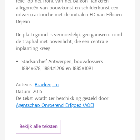
reliëf op het front van het balkon flankeren
allegorieën van bouwkunst en schilderkunst een
rolwerkcartouche met de initialen FD van Félicien
Dejean.
De plattegrond is vermoedelijk georganiseerd rond
de traphal met bovenlicht, die een centrale
inplanting kreeg.
Stadsarchief Antwerpen, bouwdossiers
1884#678, 1884#1206 en 1885#1091.
Auteurs:
Braeken, Jo
Datum:
2015
De tekst wordt ter beschikking gesteld door:
Agentschap Onroerend Erfgoed (AOE)
Bekijk alle teksten