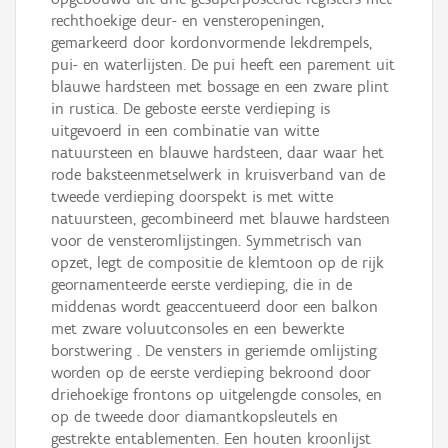
rechthoekige deur- en vensteropeningen,
gemarkeerd door kordonvormende lekdrempels,
pui- en waterlijsten. De pui heeft een parement uit
blauwe hardsteen met bossage en een zware plint
in rustica. De geboste eerste verdieping is
uitgevoerd in een combinatie van witte
natuursteen en blauwe hardsteen, daar waar het
rode baksteenmetselwerk in kruisverband van de
tweede verdieping doorspekt is met witte
natuursteen, gecombineerd met blauwe hardsteen
voor de vensteromlijstingen. Symmetrisch van
opzet, legt de compositie de klemtoon op de rijk
geornamenteerde eerste verdieping, die in de
middenas wordt geaccentueerd door een balkon
met zware voluutconsoles en een bewerkte
borstwering . De vensters in geriemde omlijsting
worden op de eerste verdieping bekroond door
driehoekige frontons op uitgelengde consoles, en
op de tweede door diamantkopsleutels en
gestrekte entablementen. Een houten kroonlijst