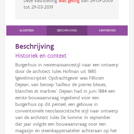
Deze vaststelling
was geldig
van
24-09-2009
tot
29-03-2019
ALGEMEEN
BESCHRIJVING
KENMERKEN
Beschrijving
Historiek en context
Burgerhuis in neorenaissancestijl naar een ontwerp
door de architect Jules Hofman uit 1885
(gevelinscriptie). Opdrachtgever was Félicien
Dejean, van beroep ‘tailleur de pierres bleues,
blanches et marbres’. Dejean had in juni 1884 een
eerste bouwaanvraag ingediend voor een
burgerhuis op dit perceel, een gebouw in
conventionele neoclassicistische stijl naar ontwerp
van de architect Jules De Somme. In september
dat jaar volgde een bouwaanvraag voor een
magazijn en steenkappersatelier achteraan op het