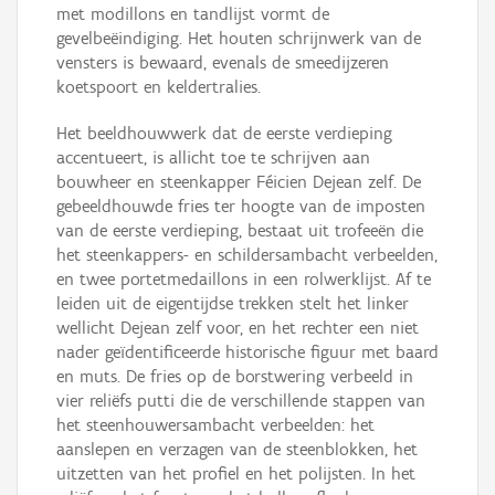
met modillons en tandlijst vormt de
gevelbeëindiging. Het houten schrijnwerk van de
vensters is bewaard, evenals de smeedijzeren
koetspoort en keldertralies.
Het beeldhouwwerk dat de eerste verdieping
accentueert, is allicht toe te schrijven aan
bouwheer en steenkapper Féicien Dejean zelf. De
gebeeldhouwde fries ter hoogte van de imposten
van de eerste verdieping, bestaat uit trofeeën die
het steenkappers- en schildersambacht verbeelden,
en twee portetmedaillons in een rolwerklijst. Af te
leiden uit de eigentijdse trekken stelt het linker
wellicht Dejean zelf voor, en het rechter een niet
nader geïdentificeerde historische figuur met baard
en muts. De fries op de borstwering verbeeld in
vier reliëfs putti die de verschillende stappen van
het steenhouwersambacht verbeelden: het
aanslepen en verzagen van de steenblokken, het
uitzetten van het profiel en het polijsten. In het