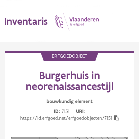
Inventaris
MENU
ERFGOEDOBJECT
Burgerhuis in
Erfgoedobject
neorenaissancestijl
Aanduidingsobject
bouwkundig
element
Waarneming
ID
7151
URI
Thema
https://id.erfgoed.net/erfgoedobjecten/7151
Gebeurtenis