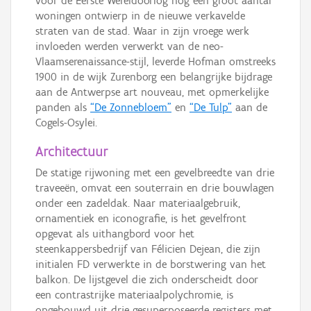
vóór de Eerste Wereldoorlog nog een groot aantal
woningen ontwierp in de nieuwe verkavelde
straten van de stad. Waar in zijn vroege werk
invloeden werden verwerkt van de neo-
Vlaamserenaissance-stijl, leverde Hofman omstreeks
1900 in de wijk Zurenborg een belangrijke bijdrage
aan de Antwerpse art nouveau, met opmerkelijke
panden als
“De Zonnebloem”
en
“De Tulp”
aan de
Cogels-Osylei.
Architectuur
De statige rijwoning met een gevelbreedte van drie
traveeën, omvat een souterrain en drie bouwlagen
onder een zadeldak. Naar materiaalgebruik,
ornamentiek en iconografie, is het gevelfront
opgevat als uithangbord voor het
steenkappersbedrijf van Félicien Dejean, die zijn
initialen FD verwerkte in de borstwering van het
balkon. De lijstgevel die zich onderscheidt door
een contrastrijke materiaalpolychromie, is
opgebouwd uit drie gesuperposeerde registers met